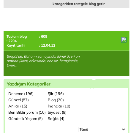
kategoriden rastgele blog getir
Toplam blog
: 608
: 2204
Kayıt tarihi
: 12.04.12
Bingöl'de, Baharın son ayında, ikindi üzeri un
ambarı (kiler) arkasında, ebesiz, hemşiresiz,
Emin..
Yazdığım Kategoriler
Deneme (196)
Şiir (196)
Güncel (87)
Blog (20)
Anılar (15)
İnançlar (10)
Ben Bildiriyorum (10)
Siyaset (8)
Gündelik Yaşam (5)
Sağlık (4)