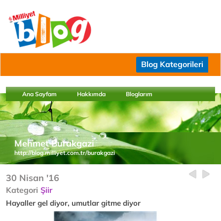
Blog Kategorileri
Ana Sayfam
Hakkımda
Bloglarım
Mehmet Burakgazi
http://blog.milliyet.com.tr/burakgazi
30 Nisan '16
Kategori
Şiir
Hayaller gel diyor, umutlar gitme diyor