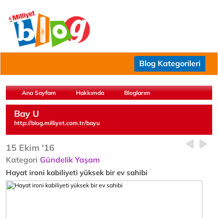
Blog Kategorileri
Ana Sayfam
Hakkımda
Bloglarım
Bay U
http://blog.milliyet.com.tr/bayu
15 Ekim '16
Kategori
Gündelik Yaşam
Hayat ironi kabiliyeti yüksek bir ev sahibi