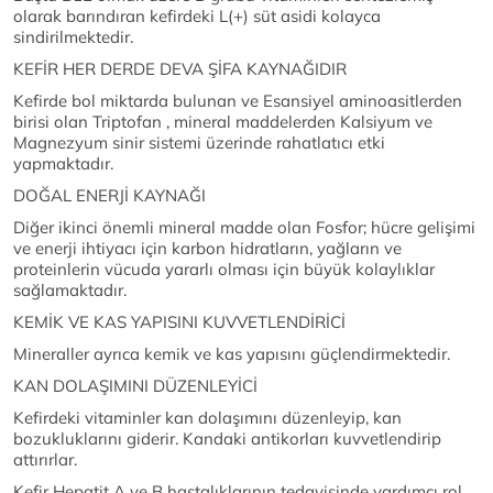
olarak barındıran kefirdeki L(+) süt asidi kolayca
sindirilmektedir.
KEFİR HER DERDE DEVA ŞİFA KAYNAĞIDIR
Kefirde bol miktarda bulunan ve Esansiyel aminoasitlerden
birisi olan Triptofan , mineral maddelerden Kalsiyum ve
Magnezyum sinir sistemi üzerinde rahatlatıcı etki
yapmaktadır.
DOĞAL ENERJİ KAYNAĞI
Diğer ikinci önemli mineral madde olan Fosfor; hücre gelişimi
ve enerji ihtiyacı için karbon hidratların, yağların ve
proteinlerin vücuda yararlı olması için büyük kolaylıklar
sağlamaktadır.
KEMİK VE KAS YAPISINI KUVVETLENDİRİCİ
Mineraller ayrıca kemik ve kas yapısını güçlendirmektedir.
KAN DOLAŞIMINI DÜZENLEYİCİ
Kefirdeki vitaminler kan dolaşımını düzenleyip, kan
bozukluklarını giderir. Kandaki antikorları kuvvetlendirip
attırırlar.
Kefir Hepatit A ve B hastalıklarının tedavisinde yardımcı rol