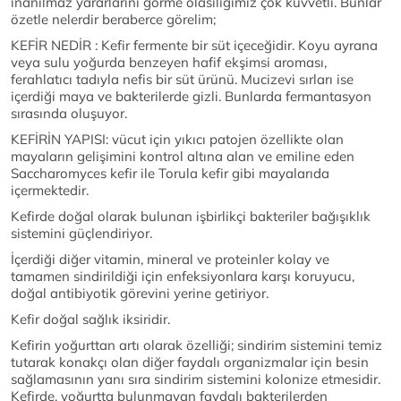
inanılmaz yararlarını görme olasılığımız çok kuvvetli. Bunlar
özetle nelerdir beraberce görelim;
KEFİR NEDİR : Kefir fermente bir süt içeceğidir. Koyu ayrana
veya sulu yoğurda benzeyen hafif ekşimsi aroması,
ferahlatıcı tadıyla nefis bir süt ürünü. Mucizevi sırları ise
içerdiği maya ve bakterilerde gizli. Bunlarda fermantasyon
sırasında oluşuyor.
KEFİRİN YAPISI: vücut için yıkıcı patojen özellikte olan
mayaların gelişimini kontrol altına alan ve emiline eden
Saccharomyces kefir ile Torula kefir gibi mayalarıda
içermektedir.
Kefirde doğal olarak bulunan işbirlikçi bakteriler bağışıklık
sistemini güçlendiriyor.
İçerdiği diğer vitamin, mineral ve proteinler kolay ve
tamamen sindirildiği için enfeksiyonlara karşı koruyucu,
doğal antibiyotik görevini yerine getiriyor.
Kefir doğal sağlık iksiridir.
Kefirin yoğurttan artı olarak özelliği; sindirim sistemini temiz
tutarak konakçı olan diğer faydalı organizmalar için besin
sağlamasının yanı sıra sindirim sistemini kolonize etmesidir.
Kefirde, yoğurtta bulunmayan faydalı bakterilerden