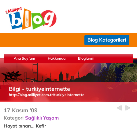
Blog Kategorileri
Ana Sayfam
Hakkımda
Bloglarım
Bilgi - turkiyeinternette
http://blog.milliyet.com.tr/turkiyeinternette
17 Kasım '09
Kategori
Sağlıklı Yaşam
Hayat pınarı... Kefir