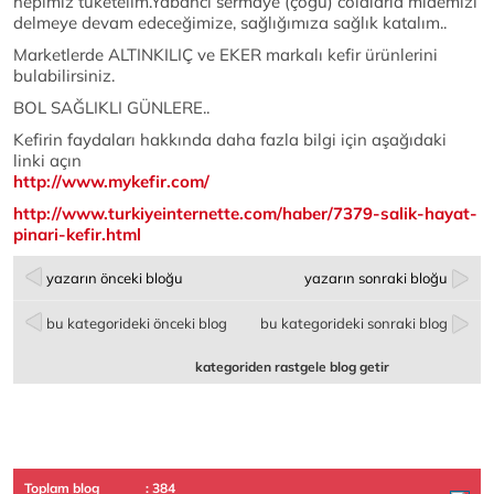
hepimiz tüketelim.Yabancı sermaye (çoğu) colalarla midemizi
delmeye devam edeceğimize, sağlığımıza sağlık katalım..
Marketlerde ALTINKILIÇ ve EKER markalı kefir ürünlerini
bulabilirsiniz.
BOL SAĞLIKLI GÜNLERE..
Kefirin faydaları hakkında daha fazla bilgi için aşağıdaki
linki açın
http://www.mykefir.com/
http://www.turkiyeinternette.com/haber/7379-salik-hayat-
pinari-kefir.html
yazarın önceki bloğu
yazarın sonraki bloğu
bu kategorideki önceki blog
bu kategorideki sonraki blog
kategoriden rastgele blog getir
Toplam blog
: 384