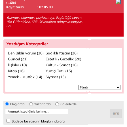
: 1684
Kayıt tarihi
: 02.05.09
Yazmayı, okumayı, paylaşmayı, özgürlüğü seven,
"BİLGİ"lenirken, "BİLGİ"lendiren dünya insanıyım.
Lai..
Yazdığım Kategoriler
Ben Bildiriyorum (30)
Sağlıklı Yaşam (26)
Güncel (21)
Estetik / Güzellik (20)
İlişkiler (18)
Kültür - Sanat (18)
Kitap (16)
Yurtiçi Tatil (15)
Yemek - Mutfak (14)
Siyaset (13)
Bloglarda
Yazarlarda
Galerilerde
Sadece bu yazarın bloglarında ara