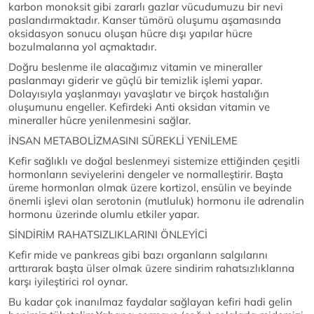
karbon monoksit gibi zararlı gazlar vücudumuzu bir nevi
paslandırmaktadır. Kanser tümörü oluşumu aşamasında
oksidasyon sonucu oluşan hücre dışı yapılar hücre
bozulmalarına yol açmaktadır.
Doğru beslenme ile alacağımız vitamin ve mineraller
paslanmayı giderir ve güçlü bir temizlik işlemi yapar.
Dolayısıyla yaşlanmayı yavaşlatır ve birçok hastalığın
oluşumunu engeller. Kefirdeki Anti oksidan vitamin ve
mineraller hücre yenilenmesini sağlar.
İNSAN METABOLİZMASINI SÜREKLİ YENİLEME
Kefir sağlıklı ve doğal beslenmeyi sistemize ettiğinden çeşitli
hormonların seviyelerini dengeler ve normalleştirir. Başta
üreme hormonları olmak üzere kortizol, ensülin ve beyinde
önemli işlevi olan serotonin (mutluluk) hormonu ile adrenalin
hormonu üzerinde olumlu etkiler yapar.
SİNDİRİM RAHATSIZLIKLARINI ÖNLEYİCİ
Kefir mide ve pankreas gibi bazı organların salgılarını
arttırarak başta ülser olmak üzere sindirim rahatsızlıklarına
karşı iyileştirici rol oynar.
Bu kadar çok inanılmaz faydalar sağlayan kefiri hadi gelin