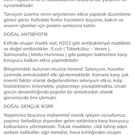
oynamaktadır.
Tansiyon üzerine renin-anjiotensin etkisi yaparak düzenleme
görevi görür. Kefirdeki fosfor hücrelerin büyüme, bakım ve
onarım işlemleri için protein sentezine katılır.
DOĞAL ANTİBİYOTİK
Kefirde oluşan Asetik asit, H2O2 gibi antibakteriyel maddeler
ve doğal antibiotikler ; E.coli ( Tüberküloz – Verem ),
Salmonella ( Malta Humması ) gibi patojen bakterilere karşı
koruyucu kalkan etkisi yapmaktadır.
Bileşimindeki bulunan mucize mineral; Selenyum, hücreler
üzerinde antioksidatif etki göstermektedir. Kansere karşı çok
önemli faktör olarak değerlendirilen selenyum etkisi, kalp
hastalıklarını önlemekte, yaşlanmayı yavaşlatmakta, cinsel
gücün devamlılığında popüler bir antioksidan olarak
günümüzde öne çıkmıştır.
DOĞAL GENÇLİK İKSİRİ
Yaşamımız boyunca mükemmel olarak işleyen vücudumuz,
yaşımız ilerledikçe dışarıdan gelen saldırılara karşı koruyucu
kalkanlarını yitirmektedir. Toksik maddeler, cildi tahrip eden
serbest radikaller, ağır metaller, hava kirliliğinden oluşan