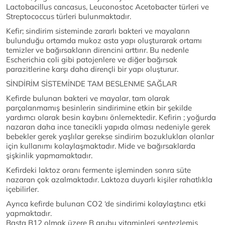
Lactobacillus cancasus, Leuconostoc Acetobacter türleri ve
Streptococcus türleri bulunmaktadır.
Kefir; sindirim sisteminde zararlı bakteri ve mayaların
bulunduğu ortamda mukoz asta yapı oluşturarak ortamı
temizler ve bağırsakların direncini arttırır. Bu nedenle
Escherichia coli gibi patojenlere ve diğer bağırsak
parazitlerine karşı daha dirençli bir yapı oluşturur.
SİNDİRİM SİSTEMİNDE TAM BESLENME SAĞLAR
Kefirde bulunan bakteri ve mayalar, tam olarak
parçalanmamış besinlerin sindirimine etkin bir şekilde
yardımcı olarak besin kaybını önlemektedir. Kefirin ; yoğurda
nazaran daha ince tanecikli yapıda olması nedeniyle gerek
bebekler gerek yaşlılar gerekse sindirim bozuklukları olanlar
için kullanımı kolaylaşmaktadır. Mide ve bağırsaklarda
şişkinlik yapmamaktadır.
Kefirdeki laktoz oranı fermente işleminden sonra süte
nazaran çok azalmaktadır. Laktoza duyarlı kişiler rahatlıkla
içebilirler.
Ayrıca kefirde bulunan CO2 ‘de sindirimi kolaylaştırıcı etki
yapmaktadır.
Başta B12 olmak üzere B grubu vitaminleri sentezlemiş