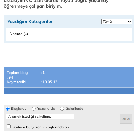
ustasıyım vs. özet olarak hayatı doğru yaşamayı
öğrenmeye çalışan biriyim.
Yazdığım Kategoriler
Sinema
(1)
Toplam blog
: 1
: 94
Kayıt tarihi
: 13.05.13
Bloglarda
Yazarlarda
Galerilerde
Sadece bu yazarın bloglarında ara