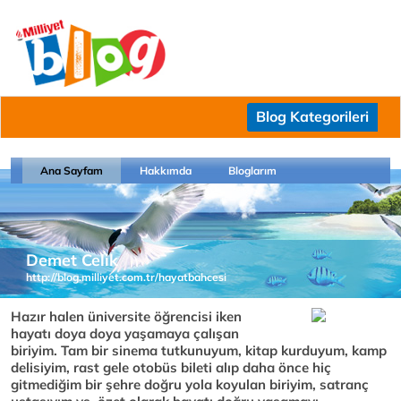
Blog Kategorileri
Ana Sayfam
Hakkımda
Bloglarım
Demet Celik
http://blog.milliyet.com.tr/hayatbahcesi
Hazır halen üniversite öğrencisi iken
hayatı doya doya yaşamaya çalışan
biriyim. Tam bir sinema tutkunuyum, kitap kurduyum, kamp
delisiyim, rast gele otobüs bileti alıp daha önce hiç
gitmediğim bir şehre doğru yola koyulan biriyim, satranç