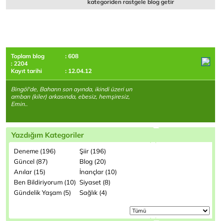
kategoriden rastgele blog getir
Toplam blog
: 608
: 2204
Kayıt tarihi
: 12.04.12
Bingöl'de, Baharın son ayında, ikindi üzeri un
ambarı (kiler) arkasında, ebesiz, hemşiresiz,
Emin..
Yazdığım Kategoriler
Deneme (196)
Şiir (196)
Güncel (87)
Blog (20)
Anılar (15)
İnançlar (10)
Ben Bildiriyorum (10)
Siyaset (8)
Gündelik Yaşam (5)
Sağlık (4)