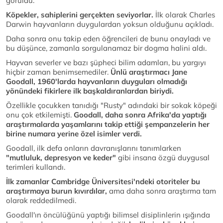
görüldü.
Köpekler, sahiplerini gerçekten seviyorlar.
İlk olarak Charles
Darwin hayvanların duygulardan yoksun olduğunu açıkladı.
Daha sonra onu takip eden öğrencileri de bunu onayladı ve
bu düşünce, zamanla sorgulanamaz bir dogma halini aldı.
Hayvan severler ve bazı şüpheci bilim adamları, bu yargıyı
hiçbir zaman benimsemediler.
Ünlü araştırmacı Jane
Goodall, 1960'larda hayvanların duyguları olmadığı
yönündeki fikirlere ilk başkaldıranlardan biriydi.
Özellikle çocukken tanıdığı "Rusty" adındaki bir sokak köpeği
onu çok etkilemişti.
Goodall, daha sonra Afrika'da yaptığı
araştırmalarda yaşamlarını takip ettiği şempanzelerin her
birine numara yerine özel isimler verdi.
Goodall, ilk defa onların davranışlarını tanımlarken
"mutluluk, depresyon ve keder"
gibi insana özgü duygusal
terimleri kullandı.
İlk zamanlar Cambridge Üniversitesi'ndeki otoriteler bu
araştırmaya burun kıvırdılar,
ama daha sonra araştırma tam
olarak reddedilmedi.
Goodall'ın öncülüğünü yaptığı bilimsel disiplinlerin ışığında