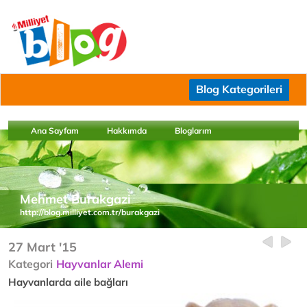
Blog Kategorileri
Ana Sayfam
Hakkımda
Bloglarım
Mehmet Burakgazi
http://blog.milliyet.com.tr/burakgazi
27 Mart '15
Kategori
Hayvanlar Alemi
Hayvanlarda aile bağları