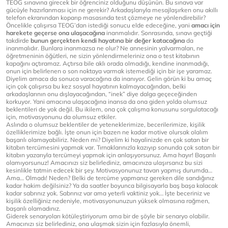
TEOG sınavına girecek bir öğrenciniz olduğunu düşünün. Bu sınava var
gücüyle hazırlanması için ne gerekir? Arkadaşlarıyla mesajlaşırken onu akıllı
telefon ekranından koparıp masasında test çözmeye ne yönlendirebilir?
Öncelikle çalışırsa TEOG’dan istediği sonucu elde edeceğine, yani
amacı için
harekete geçerse ona ulaşacağına
inanmalıdır. Sonrasında, sınavı geçtiği
takdirde
bunun gerçekten kendi hayatına bir değer katacağına
da
inanmalıdır. Bunlara inanmazsa ne olur? Ne annesinin yalvarmaları, ne
öğretmeninin öğütleri, ne sizin yönlendirmeleriniz ona o test kitabının
kapağını açtıramaz. Açtırsa bile aklı orada olmadığı, kendine inanmadığı,
onun için belirlenen o son noktaya varmak istemediği için bir işe yaramaz.
Diyelim amaca da sonuca varacağına da inanıyor. Gelin görün ki bu amaç
için çok çalışırsa bu kez sosyal hayatının kalmayacağından, belki
arkadaşlarının onu dışlayacağından, “inek” diye dalga geçeceğinden
korkuyor. Yani amacına ulaşacağına inansa da ona giden yolda olumsuz
beklentileri de yok değil. Bu ikilem, ona çok çalışma konusunu sorgulatacağı
için, motivasyonunu da olumsuz etkiler.
Aslında o olumsuz beklentiler de yeteneklerimize, becerilerimize, kişilik
özelliklerimize bağlı. İşte onun için bazen ne kadar motive olursak olalım
başarılı olamayabiliriz. Neden mi? Diyelim ki hayalinizde en çok satan bir
kitabın tercümesini yapmak var. Tırnaklarınızla kazıyıp sonunda çok satan bir
kitabın yazarıyla tercümeyi yapmak için anlaşıyorsunuz. Ama hayır! Başarılı
olamıyorsunuz! Amacınızı siz belirlediniz, amacınıza ulaşırsanız bu sizi
kesinlikle tatmin edecek bir şey. Motivasyonunuz tavan yapmış durumda…
Ama… Olmadı! Neden? Belki de tercüme yapmanız gereken dile sandığınız
kadar hakim değilsiniz? Ya da saatler boyunca bilgisayarla baş başa kalacak
kadar sabrınız yok. Sabrınız var ama yeterli vaktiniz yok… İşte beceriniz ve
kişilik özelliğiniz nedeniyle, motivasyonunuzun yüksek olmasına rağmen,
başarılı olamadınız.
Giderek senaryoları kötüleştiriyorum ama bir de şöyle bir senaryo olabilir.
Amacınızı siz belirlediniz, ona ulaşmak sizin için fazlasıyla önemli,