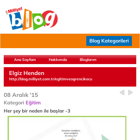
Blog Kategorileri
Ana Sayfam
Hakkımda
Bloglarım
Elgiz Henden
http://blog.milliyet.com.tr/egitimveogrencikocu
08 Aralık '15
Kategori
Eğitim
Her şey bir neden ile başlar -3