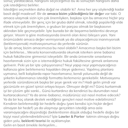
sonuç yaratacaksa, hangisini seçeceğimizi bu iki sonuçtan hangisini daha
çok istediğimiz belirler.
İstediğini seçmekten daha doğal ne olabilir ki? Ama her şey söylendiği kadar
basit değil maalesef. Bir de
amaca bizim yüklediğimiz bir değer
var tabi. O
amaca ulaşmak sizin için çok önemliyken, başkası için bu amacınız hiçbir şey
ifade etmeyebilir. Bir genç için bir gruba dahil olmak, istediği popülerliği elde
etmek için çok önemliyken, o grubun bir parçası olmak bir başkasının
aklından bile geçmeyebilir. İşte burada bir de başarma beklentisi devreye
giriyor. Vroom’a göre motivasyonda önemli olan ikinci bileşen yani. Yani
önümüzdeki amaca değer vermiyorsak ya da ulaşacağımıza inanmıyorsak
(beklemiyorsak) motivasyonumuz da yerlerde sürünür.
İyi de amaç bizim amacımızsa bu nasıl olabilir? Amacımızı başka biri bizim
için belirlerse… Mesela konservatuvarda okumak isterken anne babanız
hukuk fakültesine girmenizi isteyebilir. Bir anda üniversite sınavlarına
hazırlanmak sizin için o istemediğiniz hukuk fakültesine girmek anlamına
geliverir. Peki ya bir işte çalışıyorsanız? Neyi yapıp neyi yapmayacağınızı
kafanıza göre belirlemeniz hayalden öteye gidemez. Yapılmış planlara
uymanız, belli kalıplarda rapor hazırlamanız, kendi yolunuzda değil de
şirketin kullanmanızı istediği formatta ilerlemeniz gerekebilir. Motivasyonu
yerlerde süründürecek başka bir şeye gerek var mı? Hadi gelin şimdi var
gücünüzle en güzel işinizi ortaya koyun. Olmuyor değil mi? Günü kurtarmak
iyi bir çözüm gibi sanki… Günü kurtardınız da kendinizi bu durumdan nasıl
kurtaracaksınız? Ya da anne-babanız, müdürünüz sizi nasıl motive edecek?
Ya da bir koç olarak destek verdiğiniz gençleri nasıl motive edebilirsiniz?
Kendinin belirlemediği bir hedefe doğru (yani kendisi için hiçbir değeri
olmayan bir hedef) ya da ulaşmayı gerçekten istediği ama asla
varamayacağını düşündüğü (beklentisinin düşük olduğu) hedefe doğru bir
kişiyi nasıl yönlendirebilirsiniz? İşte
Lawler & Porter
tatmin olmaya doğru
giden yolu,
beklenti teorisi
ile açıklamışlar.
Gelin en basit örnekle ilerleyelim…