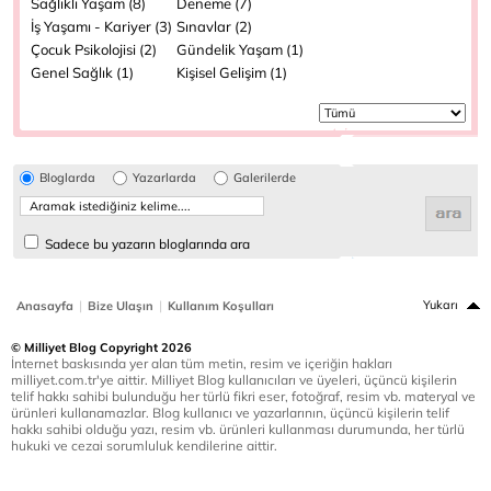
Sağlıklı Yaşam (8)
Deneme (7)
İş Yaşamı - Kariyer (3)
Sınavlar (2)
Çocuk Psikolojisi (2)
Gündelik Yaşam (1)
Genel Sağlık (1)
Kişisel Gelişim (1)
Bloglarda
Yazarlarda
Galerilerde
Sadece bu yazarın bloglarında ara
|
|
Yukarı
Anasayfa
Bize Ulaşın
Kullanım Koşulları
© Milliyet Blog Copyright 2026
İnternet baskısında yer alan tüm metin, resim ve içeriğin hakları
milliyet.com.tr'ye aittir. Milliyet Blog kullanıcıları ve üyeleri, üçüncü kişilerin
telif hakkı sahibi bulunduğu her türlü fikri eser, fotoğraf, resim vb. materyal ve
ürünleri kullanamazlar. Blog kullanıcı ve yazarlarının, üçüncü kişilerin telif
hakkı sahibi olduğu yazı, resim vb. ürünleri kullanması durumunda, her türlü
hukuki ve cezai sorumluluk kendilerine aittir.