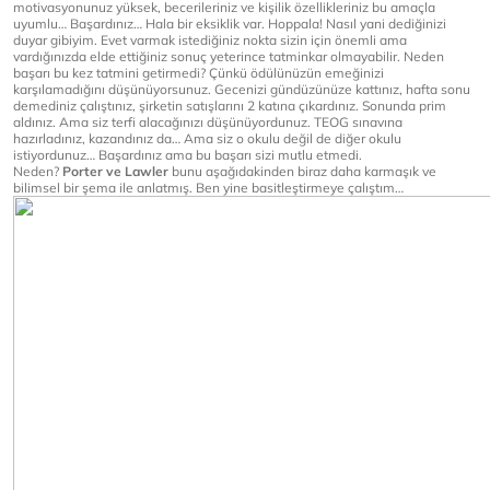
motivasyonunuz yüksek, becerileriniz ve kişilik özellikleriniz bu amaçla
uyumlu… Başardınız… Hala bir eksiklik var. Hoppala! Nasıl yani dediğinizi
duyar gibiyim. Evet varmak istediğiniz nokta sizin için önemli ama
vardığınızda elde ettiğiniz sonuç yeterince tatminkar olmayabilir. Neden
başarı bu kez tatmini getirmedi? Çünkü ödülünüzün emeğinizi
karşılamadığını düşünüyorsunuz. Gecenizi gündüzünüze kattınız, hafta sonu
demediniz çalıştınız, şirketin satışlarını 2 katına çıkardınız. Sonunda prim
aldınız. Ama siz terfi alacağınızı düşünüyordunuz. TEOG sınavına
hazırladınız, kazandınız da… Ama siz o okulu değil de diğer okulu
istiyordunuz… Başardınız ama bu başarı sizi mutlu etmedi.
Neden?
Porter ve Lawler
bunu aşağıdakinden biraz daha karmaşık ve
bilimsel bir şema ile anlatmış. Ben yine basitleştirmeye çalıştım…