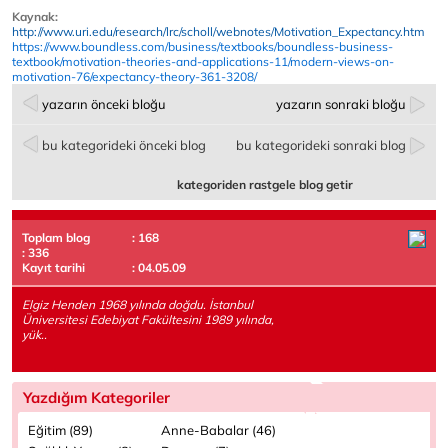
Kaynak:
http://www.uri.edu/research/lrc/scholl/webnotes/Motivation_Expectancy.htm
https://www.boundless.com/business/textbooks/boundless-business-
textbook/motivation-theories-and-applications-11/modern-views-on-
motivation-76/expectancy-theory-361-3208/
yazarın önceki bloğu
yazarın sonraki bloğu
bu kategorideki önceki blog
bu kategorideki sonraki blog
kategoriden rastgele blog getir
Toplam blog
: 168
: 336
Kayıt tarihi
: 04.05.09
Elgiz Henden 1968 yılında doğdu. İstanbul
Üniversitesi Edebiyat Fakültesini 1989 yılında,
yük..
Yazdığım Kategoriler
Eğitim (89)
Anne-Babalar (46)