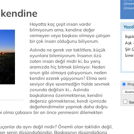
Üniver
Üniver
 kendine
Hayatta kaç çeşit insan vardır
Yazd
bilmiyorum ama, kendine değer
vermeyen veya başkası olmaya çalışan
İlişki
bir çok insan olduğunu biliyorum.
Aşk -
Şiir (
Aslında ne gerek var taklitlere, küçük
oyunlara bilemiyorum. İnsanın özü
İzmir
zaten insan değil midir ki, bu yarış
aramızda hiç bitmek bilmiyor. Neden
onun gibi olmaya çalışıyorsun, neden
kendini ezerek yaşıyorsun? Elma seni
seviyor diye sevemedğin halde sevmek
Blo
zorunda değilsin ki... Aslında
başkalarına özenmektense, kendini
değersiz görmektense, kendi içimizde
Sad
değerlendirmeler yapmak daha doğru
bi olma çabasını bir an önce yenmesini dilemekten
çanlar da aynı değil midir? Önemli olan taklidin değil,
olan senin düşündüğündür. Başkasının düşündüğünü