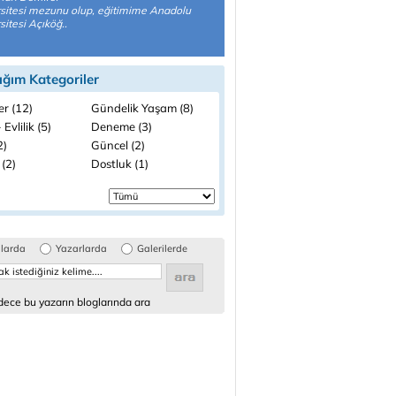
sitesi mezunu olup, eğitimime Anadolu
sitesi Açıköğ..
ığım Kategoriler
ler (12)
Gündelik Yaşam (8)
 Evlilik (5)
Deneme (3)
2)
Güncel (2)
 (2)
Dostluk (1)
glarda
Yazarlarda
Galerilerde
ece bu yazarın bloglarında ara