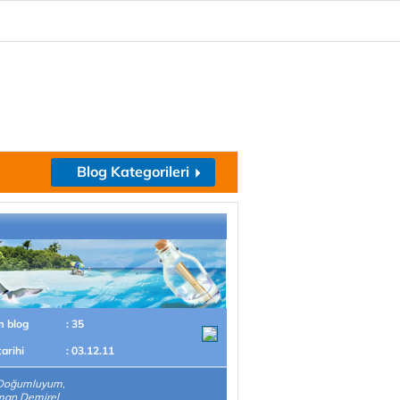
Blog Kategorileri
m blog
: 35
tarihi
: 03.12.11
Doğumluyum,
man Demirel