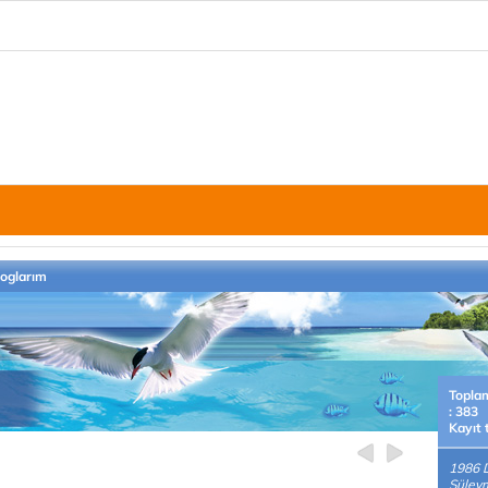
loglarım
Topla
: 383
Kayıt 
1986 
Süley