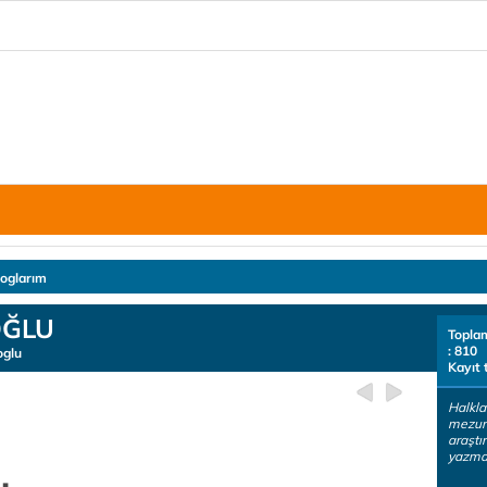
loglarım
OĞLU
Topla
: 810
oglu
Kayıt 
Halkla 
mezun
araştı
yazmak
.