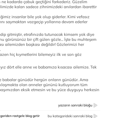
ne kadarda çabuk geçtiğini farkederiz. Güzelim
elimizde kalan sadece zihnimizdeki anılardan ibarettir
ğimiz insanlar bile yok olup giderler. Kimi vefasız
atrını saymaktan vazgeçip yollarına devam ederler
kedip gitmiştir, etrafınızda tutunacak kimsem yok diye
nu görürsünüz bir çift gülen gözle... İşte bu muhteşem
sı ailemizden başkası değildir! Gözlerimizi her
.
azen hiç kıymetlerini bilemeyiz ilk ve son göz
yız dört elle anne ve babamıza kısacası ailemize. Tek
e babalar günüdür hergün onların günüdür. Ama
aklaşmakta olan anneler gününü kutluyorum tüm
ı başımızdan eksik etmesin ve bu yüce duyguyu herkesin
yazarın sonraki bloğu
goriden rastgele blog getir
bu kategorideki sonraki blog