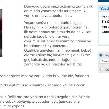
Dünyaya gözlerimizi açtığımız zaman ilk
Yazd
anımızda yanımızdadır muhteşem iki
varlık, anne ve babalarımız...
Aşk -
Şiir (
Yaşam serüvenimiz onlarla başlar.
Anıla
Herşeyin ilkini onlarda görür öğreniriz.
İlk adımlarımızı attığımızda da belki son
Günd
nefesimizde bile onlar vardır
çoğumuzun!Temel taşlarımızdır anne ve
babalarımız hayatımızın...
Özellikle annelerimizin hep minik bebeği
olarak kalırız hiç büyümemiş gibi! Biraz
Blo
geç kalsak dışarıda olduğumuz
zamanlar ya da hastalansak biraz,
Sad
zlar bizler için! Ne zorluklarla büyürüz biz, farkında
a da eğitim vs için ayrılmak zorunda kalırız sıcacık
kit. Belki ara sıra yapılan o tatlı kavgaları bile özleriz,
kide ne çabuk büyüyüpte yuvadan uçtuğumuzu bile
ılımlar yaparız.