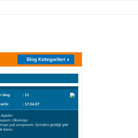
Blog Kategorileri
m blog
: 11
tarihi
: 17.04.07
ilişkiler
uyum. Okumayı,
rmayı çok seviyorum. İçimden geldiği gibi
 bana ..