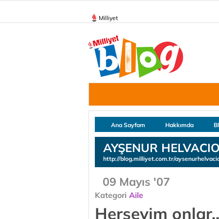
Milliyet
Ana Sayfam
Hakkımda
B
AYŞENUR HELVACI
http://blog.milliyet.com.tr/aysenurhelvaci
09 Mayıs '07
Kategori
Aile
Herşeyim onlar..