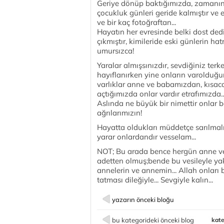
Geriye dönüp baktığımızda, zamanın 
çocukluk günleri geride kalmıştır ve 
ve bir kaç fotoğraftan...
Hayatın her evresinde belki dost dedi
çıkmıştır, kimileride eski günlerin h
umursızca!
Yaralar almışsınızdır, sevdiğiniz ter
hayıflanırken yine onların varolduğu
varlıklar anne ve babamızdan, kısaca
açtığımızda onlar vardır etrafımızda..
Aslında ne büyük bir nimettir onlar b
ağrılarımızın!
Hayatta oldukları müddetçe sarılmalı
yarar onlardandır vesselam...
NOT; Bu arada bence hergün anne v
adetten olmuş;bende bu vesileyle y
annelerin ve annemin... Allah onlar
tatması dileğiyle... Sevgiyle kalın...
yazarın önceki bloğu
bu kategorideki önceki blog
kate