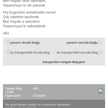
Ben hayatı zevk sanırdım,
Yaşanmıyor ki ah çekerek.
Hiç bugünleri anlatmadın anne!
Çok isterdim sevilmek.
Ben hayatı o sanırdım,
Yaşanmıyor ki sabrederek.
aks
yazarın önceki bloğu
yazarın sonraki bloğu
bu kategorideki önceki blog
bu kategorideki sonraki blog
kategoriden rastgele blog getir
Toplam blog
: 462
: 1159
Kayıt tarihi
: 07.03.09
Ne güzel bloglar yazdık, ne muhteşem dostluklar