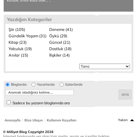
kurduk; onlar kaldı baki... ..
Yazdığım Kategoriler
Şiir (105)
Deneme (41)
Gündelik Yaşam (31)
Öykü (29)
Kitap (23)
Güncel (21)
Yolculuk (19)
Dostluk (18)
Anılar (15)
İlişkiler (14)
Bloglarda
Yazarlarda
Galerilerde
Sadece bu yazarın bloglarında ara
|
|
Yukarı
Anasayfa
Bize Ulaşın
Kullanım Koşulları
© Milliyet Blog Copyright 2026
İnternet baskısında yer alan tüm metin, resim ve içeriğin hakları