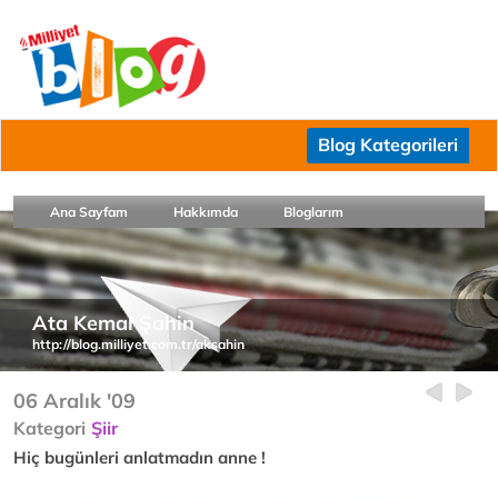
Blog Kategorileri
Ana Sayfam
Hakkımda
Bloglarım
Ata Kemal Şahin
http://blog.milliyet.com.tr/aksahin
06 Aralık '09
Kategori
Şiir
Hiç bugünleri anlatmadın anne !