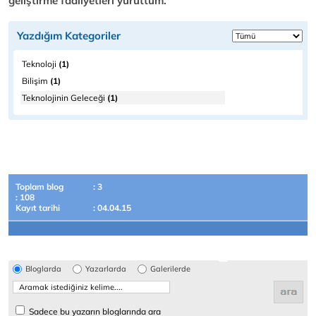
geliştirme faaliyetleri yürüttüm.
Yazdığım Kategoriler
Teknoloji
(1)
Bilişim
(1)
Teknolojinin Geleceği
(1)
Toplam blog
: 3
: 108
Kayıt tarihi
: 04.04.15
Bloglarda
Yazarlarda
Galerilerde
Sadece bu yazarın bloglarında ara