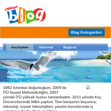
Blog Kategorileri
Ana Sayfam
Hakkımda
Bloglarım
Aydın Özçekiç
http://blog.milliyet.com.tr/hizliyol
1982 İstanbul doğunluğum. 2005'de
İTÜ İnşaat Mühendisliğini, 2007
yılında İTÜ yüksek lisansı tamamladım. 2011 yılında Koç
Üniversitesinde MBA yaptım. Tüm kariyerim boyunca,
teknoloji, inşaat teknolojileri, yazılım konularında iş