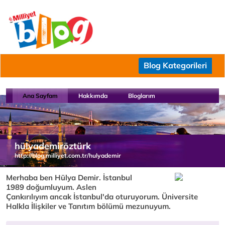
Blog Kategorileri
Ana Sayfam
Hakkımda
Bloglarım
hülyademiröztürk
http://blog.milliyet.com.tr/hulyademir
Merhaba ben Hülya Demir. İstanbul
1989 doğumluyum. Aslen
Çankırılıyım ancak İstanbul'da oturuyorum. Üniversite
Halkla İlişkiler ve Tanıtım bölümü mezunuyum.