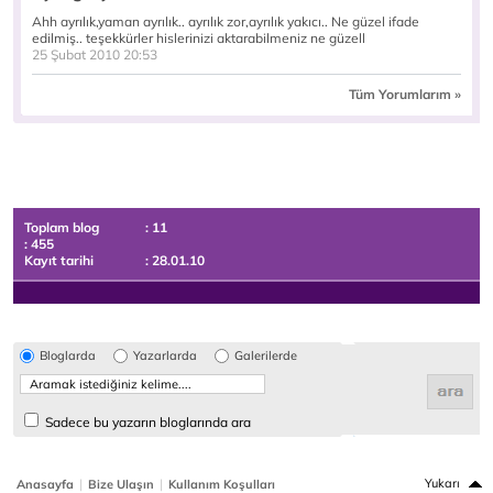
Ahh ayrılık,yaman ayrılık.. ayrılık zor,ayrılık yakıcı.. Ne güzel ifade
edilmiş.. teşekkürler hislerinizi aktarabilmeniz ne güzell
25 Şubat 2010 20:53
Tüm Yorumlarım »
Toplam blog
: 11
: 455
Kayıt tarihi
: 28.01.10
Bloglarda
Yazarlarda
Galerilerde
Sadece bu yazarın bloglarında ara
|
|
Yukarı
Anasayfa
Bize Ulaşın
Kullanım Koşulları