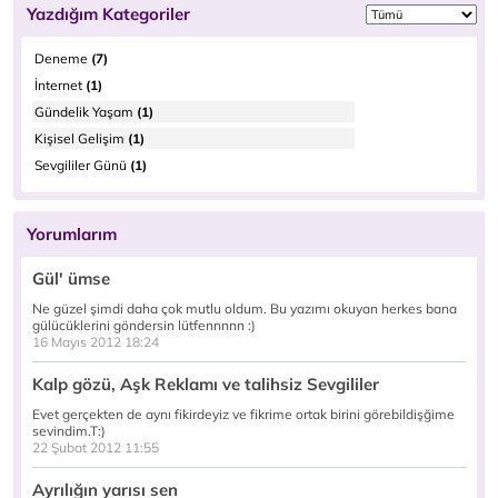
Yazdığım Kategoriler
Deneme
(7)
İnternet
(1)
Gündelik Yaşam
(1)
Kişisel Gelişim
(1)
Sevgililer Günü
(1)
Yorumlarım
Gül' ümse
Ne güzel şimdi daha çok mutlu oldum. Bu yazımı okuyan herkes bana
gülücüklerini göndersin lütfennnnn :)
16 Mayıs 2012 18:24
Kalp gözü, Aşk Reklamı ve talihsiz Sevgililer
Evet gerçekten de aynı fikirdeyiz ve fikrime ortak birini görebildişğime
sevindim.T:)
22 Şubat 2012 11:55
Ayrılığın yarısı sen