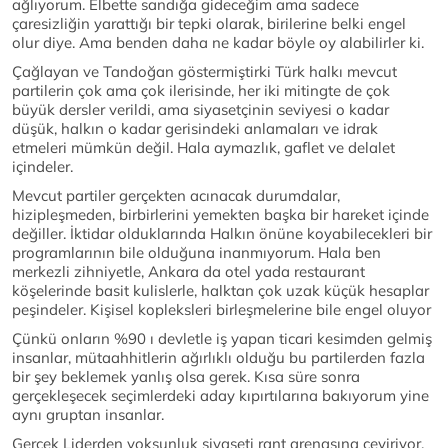
ağlıyorum. Elbette sandığa gideceğim ama sadece
çaresizliğin yarattığı bir tepki olarak, birilerine belki engel
olur diye. Ama benden daha ne kadar böyle oy alabilirler ki.
Çağlayan ve Tandoğan göstermiştirki Türk halkı mevcut
partilerin çok ama çok ilerisinde, her iki mitingte de çok
büyük dersler verildi, ama siyasetçinin seviyesi o kadar
düşük, halkın o kadar gerisindeki anlamaları ve idrak
etmeleri mümkün değil. Hala aymazlık, gaflet ve delalet
içindeler.
Mevcut partiler gerçekten acınacak durumdalar,
hizipleşmeden, birbirlerini yemekten başka bir hareket içinde
değiller. İktidar olduklarında Halkın önüne koyabilecekleri bir
programlarının bile olduğuna inanmıyorum. Hala ben
merkezli zihniyetle, Ankara da otel yada restaurant
köşelerinde basit kulislerle, halktan çok uzak küçük hesaplar
peşindeler. Kişisel kopleksleri birleşmelerine bile engel oluyor
Çünkü onların %90 ı devletle iş yapan ticari kesimden gelmiş
insanlar, mütaahhitlerin ağırlıklı olduğu bu partilerden fazla
bir şey beklemek yanlış olsa gerek. Kısa süre sonra
gerçekleşecek seçimlerdeki aday kıpırtılarına bakıyorum yine
aynı gruptan insanlar.
Gerçek Liderden yoksunluk siyaseti rant arenasına çeviriyor,