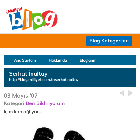
Blog Kategorileri
Ana Sayfam
Hakkımda
Bloglarım
Serhat İnaltay
http://blog.milliyet.com.tr/serhatinaltay
03 Mayıs '07
Kategori
Ben Bildiriyorum
İçim kan ağlıyor...