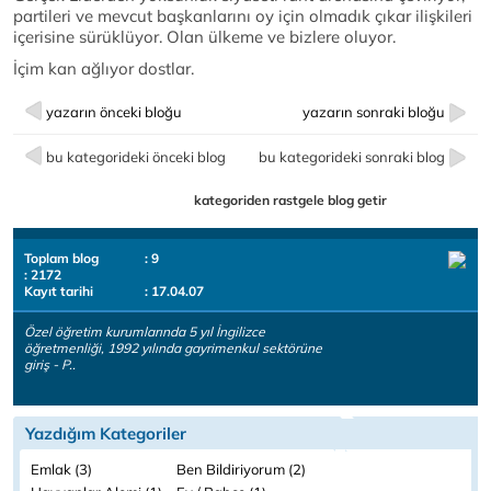
partileri ve mevcut başkanlarını oy için olmadık çıkar ilişkileri
içerisine sürüklüyor. Olan ülkeme ve bizlere oluyor.
İçim kan ağlıyor dostlar.
yazarın önceki bloğu
yazarın sonraki bloğu
bu kategorideki önceki blog
bu kategorideki sonraki blog
kategoriden rastgele blog getir
Toplam blog
: 9
: 2172
Kayıt tarihi
: 17.04.07
Özel öğretim kurumlarında 5 yıl İngilizce
öğretmenliği, 1992 yılında gayrimenkul sektörüne
giriş - P..
Yazdığım Kategoriler
Emlak (3)
Ben Bildiriyorum (2)