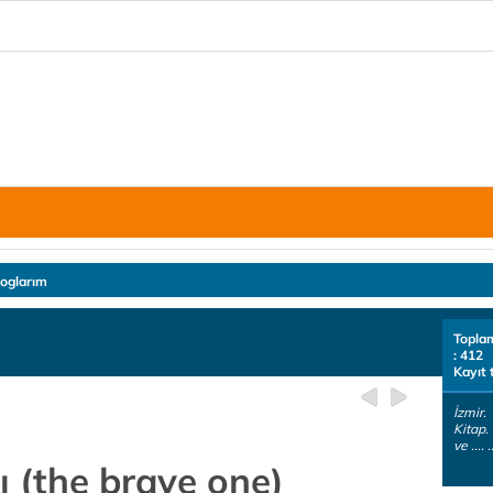
loglarım
Topla
: 412
Kayıt 
İzmir.
Kitap.
ve .... .
ı (the brave one)