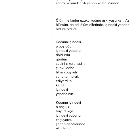
sonra, koşarak çıktı şehrin karanlığından.
Ölüm ne kadar uzaktı kadına aşkı yaşarken. Aş
ölümün, anladı ölüm ellerinde. İçindeki yabanc
öldüre öldüre.
Kadının içindeki
o boşluğu
içindeki yabancı
doldurdu
gördün
sesini çıkartmadın
çünkü daha
filmin başıydı
sonunu merak
ediyordun
kendi
içindeki
yabancının.
Kadının içindeki
o boşluk
büyüdükçe
içindeki yabancı
coşuyordu
şehrin gecelerinde
elinde ölüm