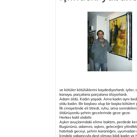
ve kötüler kötülüklerini kaydediyorlardı; iyile
kanaya, parçalana parçalana ölüyorlardı.
Adam öldü. Kadın yaşadı. Ama kadın aynı bede
oldu kadın. Bir başkası olup bir başka kötüleri 
İlk cinayetinde eli titredi, ruhu, ama sonrakiler
öldürüyordu şehrin gecelerinde geze geze.
Herkes katil olabilir.
Aşkın avuçlarındaki elime baktım, perdede ken
Bugününü, adamını, aşkını, geleceğini yitirdi
hatırladı geceyi, şehrin karanlığını, uyumadan d
İçindeki yabancıyla dost olmayı bildi kadın ve ha