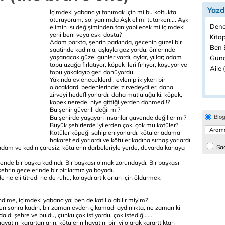
Yazd
İçimdeki yabancıyı tanımak için mi bu koltukta
oturuyorum, sol yanımda Aşk elimi tutarken.... Aşk
Dene
elimin ısı değişiminden tanıyabilecek mi içimdeki
yeni beni veya eski dostu?
Kitap
Adam parkta, şehrin parkında, gecenin güzel bir
Ben B
saatinde kadınla, aşkıyla geziyordu; önlerinde
yaşanacak güzel günler vardı, aylar, yıllar; adam
Günd
topu uzağa fırlatıyor, köpek ileri fırlıyor, koşuyor ve
Aile 
topu yakalayıp geri dönüyordu.
Yakında evleneceklerdi, evlenip ikiyken bir
olacaklardı bedenlerinde; zirvedeydiler, daha
zirveyi hedefliyorlardı, daha mutluluğu ki; köpek,
köpek nerede, niye gittiği yerden dönmedi!?
Bu şehir güvenli değil mi?
Blo
Bu şehirde yaşayan insanlar güvende değiller mi?
Büyük şehirlerde iyilerden çok, çok mu kötüler?
Kötüler köpeği sahipleniyorlardı, kötüler adama
hakaret ediyorlardı ve kötüler kadına sırnaşıyorlardı
Sad
r, adam ve kadın çaresiz, kötülerin darbeleriyle yerde, duvarda kanaya
nde bir başka kadındı. Bir başkası olmak zorundaydı. Bir başkası
şehrin gecelerinde bir bir kırmızıya boyadı.
de ne eli titredi ne de ruhu, kolaydı artık onun için öldürmek,
dime, içimdeki yabancıya; ben de katil olabilir miyim?
kten sonra kadın, bir zaman evden çıkamadı aydınlıkta, ne zaman ki
aldı şehre ve buldu, çünkü çok istiyordu, çok istediği.....
yatını karartanların, kötülerin hayatını bir iyi olarak kararttıktan