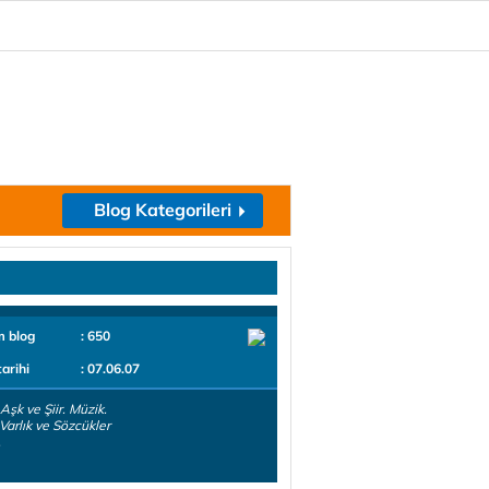
Blog Kategorileri
m blog
: 650
tarihi
: 07.06.07
 Aşk ve Şiir. Müzik.
 Varlık ve Sözcükler
.