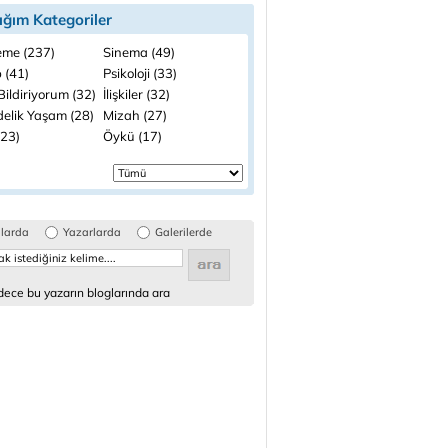
ığım Kategoriler
me (237)
Sinema (49)
 (41)
Psikoloji (33)
ildiriyorum (32)
İlişkiler (32)
elik Yaşam (28)
Mizah (27)
(23)
Öykü (17)
glarda
Yazarlarda
Galerilerde
ece bu yazarın bloglarında ara