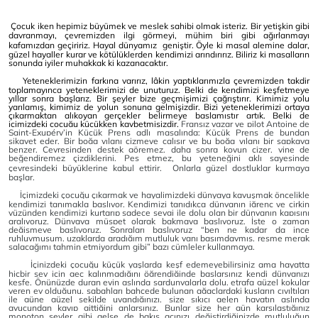
Çocuk iken hepimiz büyümek ve meslek sahibi olmak isteriz. Bir yetişkin gibi
davranmayı, çevremizden ilgi görmeyi, mühim biri gibi ağırlanmayı
kafamızdan geçiririz. Hayal dünyamız
geniştir. Öyle ki masal alemine dalar,
güzel hayaller kurar ve kötülüklerden kendimizi arındırırız. Biliriz ki masalların
sonunda iyiler muhakkak ki kazanacaktır.
Yeteneklerimizin farkına varırız, lâkin yaptıklarımızla çevremizden takdir
toplamayınca yeteneklerimizi de unuturuz. Belki de kendimizi keşfetmeye
yıllar sonra başlarız. Bir şeyler bize geçmişimizi çağrıştırır. Kimimiz yolu
yarılamış, kimimiz de yolun sonuna gelmişizdir. Bizi yeteneklerimizi ortaya
çıkarmaktan alıkoyan gerçekler belirmeye başlamıştır artık. Belki de
içimizdeki çocuğu küçükken kaybetmişizdir.
Fransız yazar ve pilot Antoine de
Saint-Exupéry’in Küçük Prens adlı masalında; Küçük Prens de bundan
şikayet eder. Bir boğa yılanı çizmeye çalışır ve bu boğa yılanı bir şapkaya
benzer. Çevresinden destek göremez, daha sonra koyun çizer, yine de
beğendiremez çizdiklerini. Pes etmez, bu yeteneğini aklı sayesinde
çevresindeki büyüklerine kabul ettirir.
Onlarla güzel dostluklar kurmaya
başlar.
İçimizdeki çocuğu çıkarmak ve hayalimizdeki dünyaya kavuşmak öncelikle
kendimizi tanımakla başlıyor. Kendimizi tanıdıkça dünyanın iğrenç ve çirkin
yüzünden kendimizi kurtarıp sadece sevgi ile dolu olan bir dünyanın kapısını
aralıyoruz. Dünyaya müspet olarak bakmaya başlıyoruz. İşte o zaman
değişmeye başlıyoruz. Sonraları başlıyoruz “ben ne kadar da ince
ruhluymuşum, uzaklarda aradığım mutluluk yanı başımdaymış, resme merak
salacağımı tahmin etmiyordum gibi” bazı cümleler kullanmaya.
İçinizdeki çocuğu küçük yaşlarda keşf edemeyebilirsiniz ama hayatta
hiçbir şey için geç kalınmadığını öğrendiğinde başlarsınız kendi dünyanızı
keşfe. Önünüzde duran evin aslında sardunyalarla dolu, etrafa güzel kokular
veren ev olduğunu, sabahları bahçede bulunan ağaçlardaki kuşların cıvıltıları
ile güne güzel şekilde uyandığınızı, size sıkıcı gelen hayatın aslında
avucundan kayıp gittiğini anlarsınız. Bunlar size her gün karşılaştığınız
monoton şeyler gibi gelse de bakış açınızı değiştirdiğinizde mutluluğun