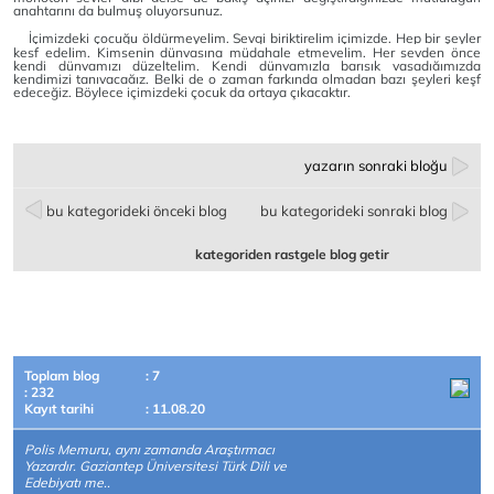
anahtarını da bulmuş oluyorsunuz.
İçimizdeki çocuğu öldürmeyelim. Sevgi biriktirelim içimizde. Hep bir şeyler
keşf edelim. Kimsenin dünyasına müdahale etmeyelim. Her şeyden önce
kendi dünyamızı düzeltelim. Kendi dünyamızla barışık yaşadığımızda
kendimizi tanıyacağız. Belki de o zaman farkında olmadan bazı şeyleri keşf
edeceğiz. Böylece içimizdeki çocuk da ortaya çıkacaktır.
yazarın sonraki bloğu
bu kategorideki önceki blog
bu kategorideki sonraki blog
kategoriden rastgele blog getir
Toplam blog
: 7
: 232
Kayıt tarihi
: 11.08.20
Polis Memuru, aynı zamanda Araştırmacı
Yazardır. Gaziantep Üniversitesi Türk Dili ve
Edebiyatı me..