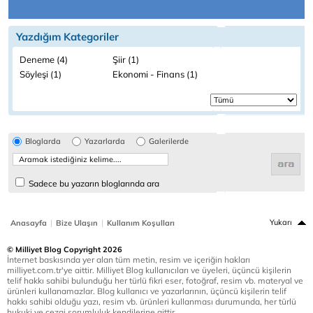
Yazdığım Kategoriler
Deneme (4)
Şiir (1)
Söyleşi (1)
Ekonomi - Finans (1)
Bloglarda
Yazarlarda
Galerilerde
Sadece bu yazarın bloglarında ara
|
|
Yukarı
Anasayfa
Bize Ulaşın
Kullanım Koşulları
© Milliyet Blog Copyright 2026
İnternet baskısında yer alan tüm metin, resim ve içeriğin hakları
milliyet.com.tr'ye aittir. Milliyet Blog kullanıcıları ve üyeleri, üçüncü kişilerin
telif hakkı sahibi bulunduğu her türlü fikri eser, fotoğraf, resim vb. materyal ve
ürünleri kullanamazlar. Blog kullanıcı ve yazarlarının, üçüncü kişilerin telif
hakkı sahibi olduğu yazı, resim vb. ürünleri kullanması durumunda, her türlü
hukuki ve cezai sorumluluk kendilerine aittir.