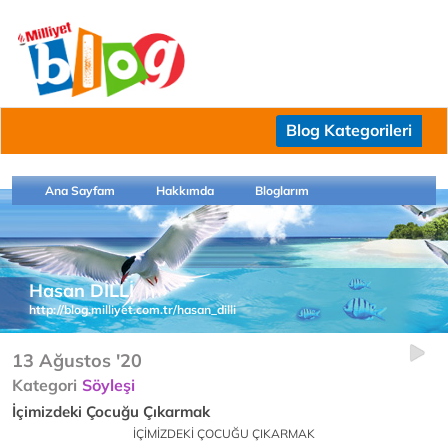
Blog Kategorileri
Ana Sayfam
Hakkımda
Bloglarım
Hasan DİLLİ
http://blog.milliyet.com.tr/hasan_dilli
13 Ağustos '20
Kategori
Söyleşi
İçimizdeki Çocuğu Çıkarmak
İÇİMİZDEKİ ÇOCUĞU ÇIKARMAK