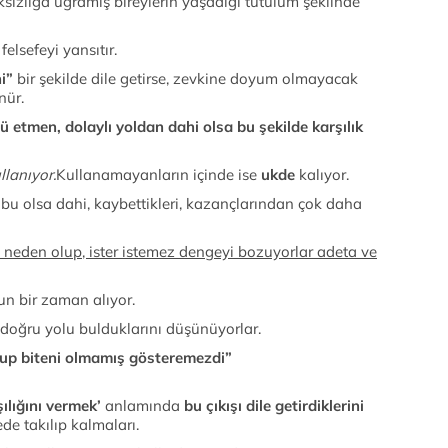
aksızlığa uğramış bireylerin yaşadığı tutulum şeklinde
elsefeyi yansıtır.
i”
bir şekilde dile getirse, zevkine doyum olmayacak
nür.
lü etmen, dolaylı yoldan dahi olsa bu şekilde karşılık
llanıyor.
Kullanamayanların içinde ise
ukde
kalıyor.
 bu olsa dahi, kaybettikleri, kazançlarından çok daha
neden olup, ister istemez dengeyi bozuyorlar adeta ve
un bir zaman alıyor.
, doğru yolu bulduklarını düşünüyorlar.
olup biteni olmamış gösteremezdi”
şılığını vermek’
anlamında
bu çıkışı dile getirdiklerini
de takılıp kalmaları.