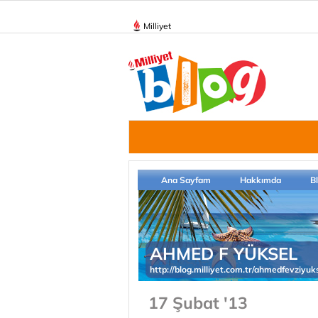
Milliyet
Ana Sayfam
Hakkımda
B
AHMED F YÜKSEL
http://blog.milliyet.com.tr/ahmedfevziyuk
17 Şubat '13