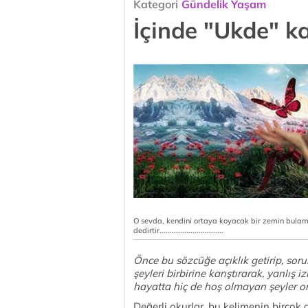
Kategori
Gündelik Yaşam
İçinde "Ukde" k
O sevda, kendini ortaya koyacak bir zemin bulamad
dedirtir...............................
Önce bu sözcüğe açıklık getirip, so
şeyleri birbirine karıştırarak, yanlış
hayatta hiç de hoş olmayan şeyler or
Değerli okurlar, bu kelimenin birçok 