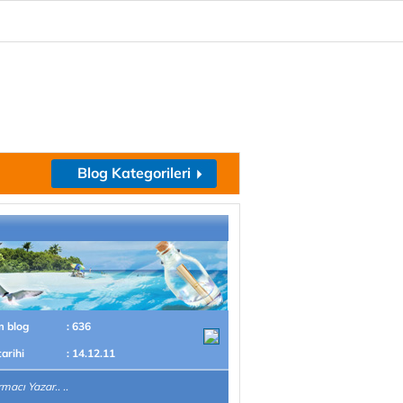
Blog Kategorileri
m blog
: 636
tarihi
: 14.12.11
macı Yazar.. ..