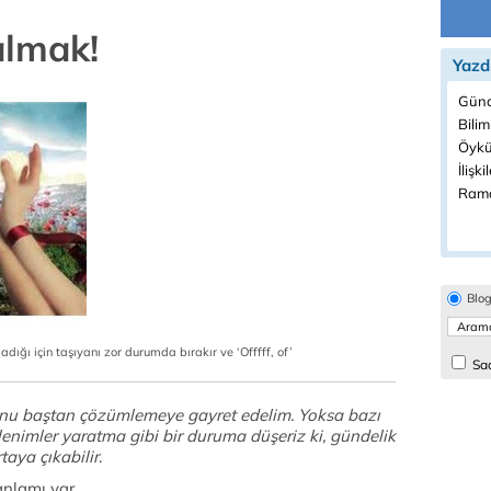
almak!
Yazd
Günd
Bilim
Öykü
İlişki
Rama
Blo
ığı için taşıyanı zor durumda bırakır ve ‘Offfff, of’
Sad
runu baştan çözümlemeye gayret edelim. Yoksa bazı
 izlenimler yaratma gibi bir duruma düşeriz ki, gündelik
taya çıkabilir
.
anlamı var.