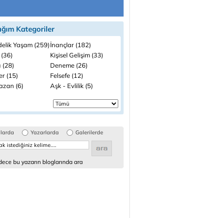
ığım Kategoriler
elik Yaşam (259)
İnançlar (182)
 (36)
Kişisel Gelişim (33)
 (28)
Deneme (26)
ler (15)
Felsefe (12)
zan (6)
Aşk - Evlilik (5)
glarda
Yazarlarda
Galerilerde
ece bu yazarın bloglarında ara