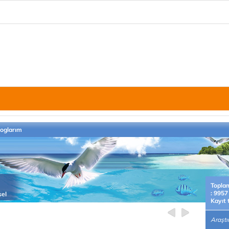
loglarım
Topla
: 9957
sel
Kayıt 
Araştır