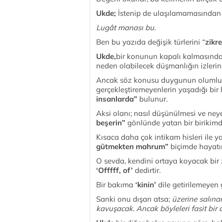
Ukde;
İstenip de ulaşılamamasından ö
Lugât manası bu.
Ben bu yazıda değişik türlerini “
zikr
Ukde,
bir konunun kapalı kalmasınd
neden olabilecek düşmanlığın izlerini 
Ancak söz konusu duygunun olumlu bi
gerçekleştiremeyenlerin yaşadığı bir ha
insanlarda”
bulunur.
Aksi olanı; nasıl düşünülmesi ve ney
beşerin”
gönlünde yatan bir birikimdi
Kısaca daha çok intikam hisleri ile y
gütmekten mahrum”
biçimde hayatın
O sevda, kendini ortaya koyacak bir 
‘Offfff, of’
dedirtir.
Bir bakıma
‘kinin’
dile getirilemeyen
Sanki onu dışarı atsa;
üzerine salına
kavuşacak. Ancak böyleleri fasit bir 