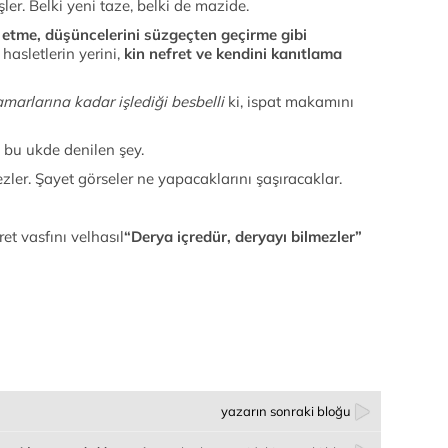
şler. Belki yeni taze, belki de mazide.
tme, düşüncelerini süzgeçten geçirme gibi
hasletlerin yerini,
kin nefret ve kendini kanıtlama
amarlarına kadar işlediği besbelli
ki, ispat makamını
ik bu ukde denilen şey.
zler. Şayet görseler ne yapacaklarını şaşıracaklar.
et vasfını velhasıl
“Derya içredür, deryayı bilmezler”
yazarın sonraki bloğu