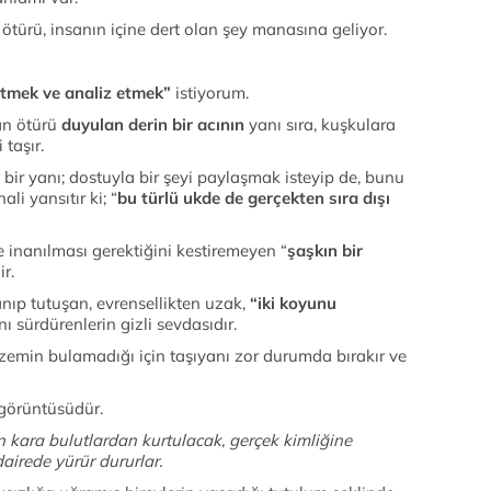
türü, insanın içine dert olan şey manasına geliyor.
etmek ve analiz etmek”
istiyorum.
an ötürü
duyulan derin bir acının
yanı sıra, kuşkulara
taşır.
r yanı; dostuyla bir şeyi paylaşmak isteyip de, bunu
li yansıtır ki; “
bu türlü ukde de gerçekten sıra dışı
e inanılması gerektiğini kestiremeyen “
şaşkın bir
r.
anıp tutuşan, evrensellikten uzak,
“iki koyunu
ı sürdürenlerin gizli sevdasıdır.
zemin bulamadığı için taşıyanı zor durumda bırakır ve
 görüntüsüdür.
n kara bulutlardan kurtulacak, gerçek kimliğine
dairede yürür dururlar.