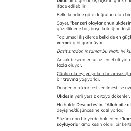
Ukde
bir diğer bakış açısına göre, h
ifade edilebilir.
Belki kendine göre doğruları olan bir f
Şayet, “
benzeri olaylar onun ukdesin
güzelliklerle baş başa kaldığını düşü
Toplumsal ilişkilerde
belki de en güç
vermek
gibi görünüyor.
Basit sıradan insanlar bu silahı iyi ku
Ancak beşerin en ucuz, en etkili yolu
fazla oluyor.
Çünkü ukdeyi yaşarken hazımsızlığa 
bir
travma
yaşıyorlar.
Dengenin tekrar tesis edilmesi ise uz
Ukdesini
yerli yersiz ortaya dökenler
Herhalde
Descartes’in, “Allah bile 
deyişine/düşüncesine katılıyorlar.
Sözüm ona bir yerde hak edene
‘kar
söylüyorlar
ama kesin olanı, bir kerte