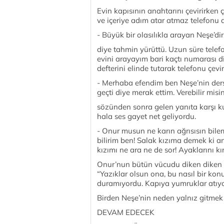
Evin kapısının anahtarını çevirirken ç
ve içeriye adım atar atmaz telefonu 
- Büyük bir olasılıkla arayan Neşe’di
diye tahmin yürüttü. Uzun süre telef
evini arayayım bari kaçtı numarası d
defterini elinde tutarak telefonu çevi
- Merhaba efendim ben Neşe’nin ders
geçti diye merak ettim. Verebilir misi
sözünden sonra gelen yanıta karşı ku
hala ses gayet net geliyordu.
- Onur musun ne karın ağrısısın bi
bilirim ben! Salak kızıma demek ki 
kızımı ne ara ne de sor! Ayaklarını kı
Onur’nun bütün vücudu diken diken o
“Yazıklar olsun ona, bu nasıl bir ko
duramıyordu. Kapıya yumruklar atıyor
Birden Neşe’nin neden yalnız gitmek 
DEVAM EDECEK