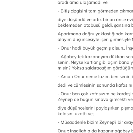
aradı ama ulaşamadı ve;
- Bitiş çizgisini tam görmeden çıkma
diye düşündü ve artık bir an önce ev
beklemeden otobüsü geldi, şansına bo
Apartmana doğru yaklaştığında karnını
alayım düşüncesiyle içeri girmesiyle 
- Onur hadi büyük geçmiş olsun.. İnşa
- Ağabey tek kazanayım dükkan seni
senin. Neyse kurtlar gibi açım bana 
misin? Yoksa saldıracağım gördüğüm
- Aman Onur neme lazım ben senin is
dedi ve cümlesinin sonunda kafasını 
- Onur ben çok kafasızım be kardeşi
Zeynep de bugün sınava girecekti v
diye düşüncelerini paylaşırken pişma
kolasını uzattı ve;
- Müsaadenle bizim Zeynep’i bir aray
Onur: inşallah o da kazanır ağabey 