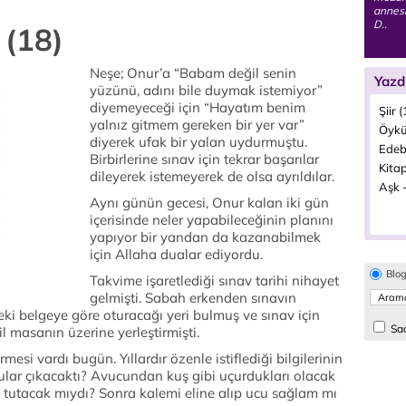
annesi
D..
 (18)
Neşe; Onur’a “Babam değil senin
Yazd
yüzünü, adını bile duymak istemiyor”
diyemeyeceği için “Hayatım benim
Şiir 
yalnız gitmem gereken bir yer var”
Öykü
diyerek ufak bir yalan uydurmuştu.
Edeb
Birbirlerine sınav için tekrar başarılar
Kitap
dileyerek istemeyerek de olsa ayrıldılar.
Aşk -
Aynı günün gecesi, Onur kalan iki gün
içerisinde neler yapabileceğinin planını
yapıyor bir yandan da kazanabilmek
için Allaha dualar ediyordu.
Blo
Takvime işaretlediği sınav tarihi nihayet
gelmişti. Sabah erkenden sınavın
eki belgeye göre oturacağı yeri bulmuş ve sınav için
Sad
il masanın üzerine yerleştirmişti.
esi vardı bugün. Yıllardır özenle istiflediği bilgilerinin
ular çıkacaktı? Avucundan kuş gibi uçurdukları olacak
 tutacak mıydı? Sonra kalemi eline alıp ucu sağlam mı