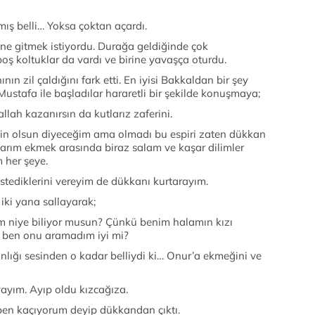
mış belli… Yoksa çoktan açardı.
ine gitmek istiyordu. Durağa geldiğinde çok
ş koltuklar da vardı ve birine yavaşça oturdu.
n zil çaldığını fark etti. En iyisi Bakkaldan bir şey
Mustafa ile başladılar hararetli bir şekilde konuşmaya;
llah kazanırsın da kutlarız zaferini.
n olsun diyeceğim ama olmadı bu espiri zaten dükkan
yarım ekmek arasında biraz salam ve kaşar dilimler
 her şeye.
tediklerini vereyim de dükkanı kurtarayım.
iki yana sallayarak;
m niye biliyor musun? Çünkü benim halamın kızı
e ben onu aramadım iyi mi?
nlığı sesinden o kadar belliydi ki… Onur’a ekmeğini ve
ayım. Ayıp oldu kızcağıza.
ben kaçıyorum deyip dükkandan çıktı.