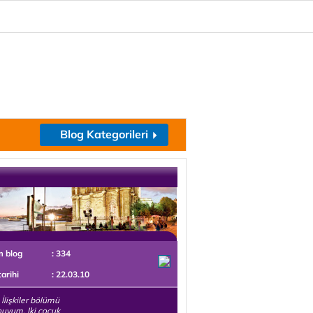
Blog Kategorileri
m blog
: 334
tarihi
: 22.03.10
 İlişkiler bölümü
uyum. Iki çocuk