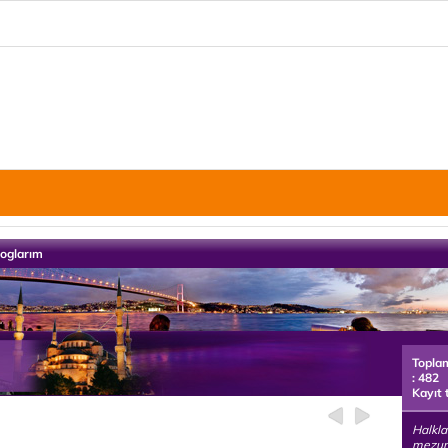
loglarım
Topla
: 482
Kayıt 
Halkla
mezun