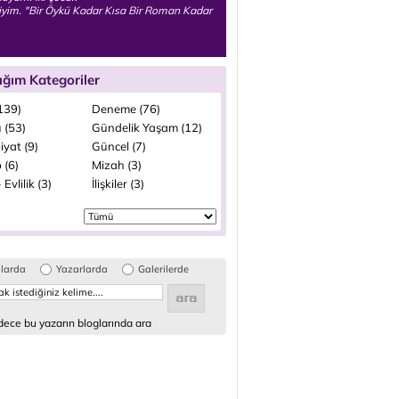
yim. "Bir Öykü Kadar Kısa Bir Roman Kadar
ığım Kategoriler
(139)
Deneme (76)
 (53)
Gündelik Yaşam (12)
iyat (9)
Güncel (7)
 (6)
Mizah (3)
 Evlilik (3)
İlişkiler (3)
glarda
Yazarlarda
Galerilerde
ece bu yazarın bloglarında ara