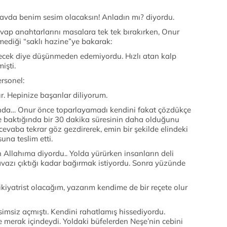
ınavda benim sesim olacaksın! Anladın mı? diyordu.
cevap anahtarlarını masalara tek tek bırakırken, Onur
lmediği “saklı hazine”ye bakarak:
cek diye düşünmeden edemiyordu. Hızlı atan kalp
işti.
rsonel:
r. Hepinize başarılar diliyorum.
alonda… Onur önce toparlayamadı kendini fakat çözdükçe
ne baktığında bir 30 dakika süresinin daha olduğunu
 cevaba tekrar göz gezdirerek, emin bir şekilde elindeki
una teslim etti.
n Allahıma diyordu.. Yolda yürürken insanların deli
 avazı çıktığı kadar bağırmak istiyordu. Sonra yüzünde
kiyatrist olacağım, yazarım kendime de bir reçete olur
siz açmıştı. Kendini rahatlamış hissediyordu.
e merak içindeydi. Yoldaki büfelerden Neşe’nin cebini