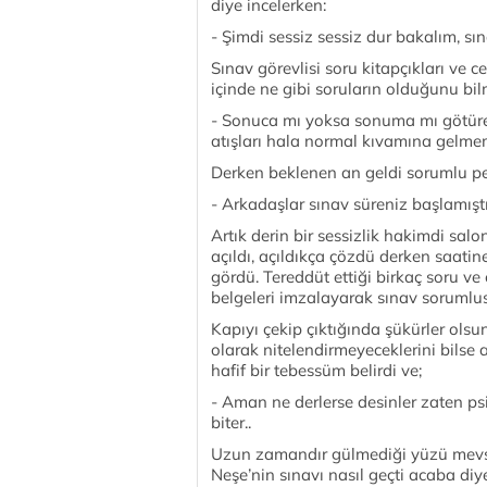
diye incelerken:
- Şimdi sessiz sessiz dur bakalım, s
Sınav görevlisi soru kitapçıkları ve 
içinde ne gibi soruların olduğunu bi
- Sonuca mı yoksa sonuma mı götüre
atışları hala normal kıvamına gelmem
Derken beklenen an geldi sorumlu pe
- Arkadaşlar sınav süreniz başlamıştı
Artık derin bir sessizlik hakimdi s
açıldı, açıldıkça çözdü derken saati
gördü. Tereddüt ettiği birkaç soru ve
belgeleri imzalayarak sınav sorumlus
Kapıyı çekip çıktığında şükürler olsu
olarak nitelendirmeyeceklerini bilse
hafif bir tebessüm belirdi ve;
- Aman ne derlerse desinler zaten psi
biter..
Uzun zamandır gülmediği yüzü mevsim
Neşe’nin sınavı nasıl geçti acaba diy