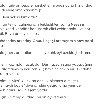
alan telefon sesiyle hareketlerini biraz daha hızlandırdı
aldı eline ama kapanmıştı.
r. Beni yoksa kim arar?
onun tekrar çalması için bekledikten sonra Neşe’nin
iye kendi kendine konuşarak elini cebine soktu ve not
rdi. Buyurun diyen sese;
haneden arkadaşı Onur, Neşe’yi aramıştım sınavı nasıl
niz?
lağının zarı patlamasın diye ahizeyi uzaklaştırdı ama
lemem. Kızımdan uzak dur! Durmazsan sana yapacağımı
anlatamamışım bari sen kuş beynine sok bunu! Bir daha
rarım senin..
lmuş, yüzü kulakları dahil kıpkırmızı olmuştu.
nuşmaydı böyle” diye içinden geçirdi ama yerinde
 bir türlü sakinleşemiyordu.
için kıvranıp durduğunu anlayıvermişti.