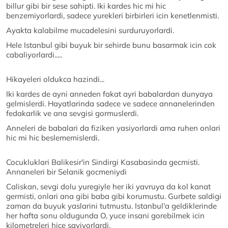
billur gibi bir sese sahipti. Iki kardes hic mi hic
benzemiyorlardi, sadece yurekleri birbirleri icin kenetlenmisti.
Ayakta kalabilme mucadelesini surduruyorlardi.
Hele Istanbul gibi buyuk bir sehirde bunu basarmak icin cok
cabaliyorlardi.....
Hikayeleri oldukca hazindi...
Iki kardes de ayni anneden fakat ayri babalardan dunyaya
gelmislerdi. Hayatlarinda sadece ve sadece annanelerinden
fedakarlik ve ana sevgisi gormuslerdi.
Anneleri de babalari da fiziken yasiyorlardi ama ruhen onlari
hic mi hic beslememislerdi.
Cocukluklari Balikesir'in Sindirgi Kasabasinda gecmisti.
Annaneleri bir Selanik gocmeniydi
Caliskan, sevgi dolu yuregiyle her iki yavruya da kol kanat
germisti, onlari ana gibi baba gibi korumustu. Gurbete saldigi
zaman da buyuk yaslarini tutmustu. Istanbul'a geldiklerinde
her hafta sonu oldugunda O, yuce insani gorebilmek icin
kilometreleri hice sayiyorlardi.