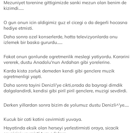
Mezuniyet torenine gittigimizde sanki mezun olan benim de
kizimdi......
O gun onun icin aldigimiz guz el cicegi o da degerli hocasna
hediye etmisti.
Daha sonra ozel konserlerde, hatta televizyonlarda onu
izlemek bir baska gururdu......
Fakat onun gonlunde ogretmenlik meslegi yatiyordu. Kararini
vererek, dustu Anadolu'nun Ardahan gibi yorelerine.
Karda kista zorluk demeden kendi gibi genclere muzik
ogretmenligi yapti.
Daha sonra tayini Denizli'ye cikti,orada da bayragi dimdik
dalgalandirdi, kendisi gibi piril piril genclere, muzigi sevdirdi.
Derken yillardan sonra bizim de yolumuz dustu Denizli^'ye.....
Kucuk bir cati katini cevirmisti yuvaya.
Hayatinda eksik olan herseyi yerlestirmisti oraya, sicacik