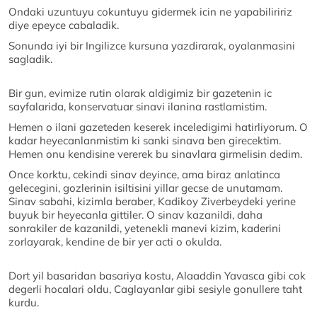
Ondaki uzuntuyu cokuntuyu gidermek icin ne yapabiliririz
diye epeyce cabaladik.
Sonunda iyi bir Ingilizce kursuna yazdirarak, oyalanmasini
sagladik.
Bir gun, evimize rutin olarak aldigimiz bir gazetenin ic
sayfalarida, konservatuar sinavi ilanina rastlamistim.
Hemen o ilani gazeteden keserek inceledigimi hatirliyorum. O
kadar heyecanlanmistim ki sanki sinava ben girecektim.
Hemen onu kendisine vererek bu sinavlara girmelisin dedim.
Once korktu, cekindi sinav deyince, ama biraz anlatinca
gelecegini, gozlerinin isiltisini yillar gecse de unutamam.
Sinav sabahi, kizimla beraber, Kadikoy Ziverbeydeki yerine
buyuk bir heyecanla gittiler. O sinav kazanildi, daha
sonrakiler de kazanildi, yetenekli manevi kizim, kaderini
zorlayarak, kendine de bir yer acti o okulda.
Dort yil basaridan basariya kostu, Alaaddin Yavasca gibi cok
degerli hocalari oldu, Caglayanlar gibi sesiyle gonullere taht
kurdu.