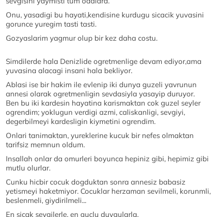
sevgisini yaymisti tum odalara.
Onu, yasadigi bu hayati,kendisine kurdugu sicacik yuvasini
gorunce yuregim tasti tasti.
Gozyaslarim yagmur olup bir kez daha costu.
Simdilerde hala Denizlide ogretmenlige devam ediyor,ama
yuvasina alacagi insani hala bekliyor.
Ablasi ise bir hakim ile evlenip iki dunya guzeli yavrunun
annesi olarak ogretmenligin sevdasiyla yasayip duruyor.
Ben bu iki kardesin hayatina karismaktan cok guzel seyler
ogrendim; yoklugun verdigi azmi, caliskanligi, sevgiyi,
degerbilmeyi kardesligin kiymetini ogrendim.
Onlari tanimaktan, yureklerine kucuk bir nefes olmaktan
tarifsiz memnun oldum.
Insallah onlar da omurleri boyunca hepiniz gibi, hepimiz gibi
mutlu olurlar.
Cunku hicbir cocuk dogduktan sonra annesiz babasiz
yetismeyi haketmiyor. Cocuklar herzaman sevilmeli, korunmli,
beslenmeli, giydirilmeli...
En sicak sevgilerle, en guclu duygularla.