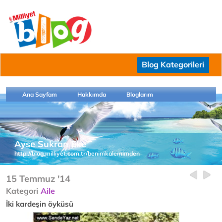
Blog Kategorileri
Ana Sayfam
Hakkımda
Bloglarım
Ayse Sukran Eke
http://blog.milliyet.com.tr/benimkalemimden
15 Temmuz '14
Kategori
Aile
İki kardeşin öyküsü