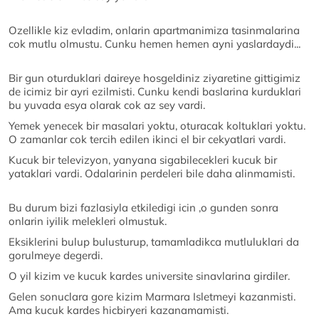
Ozellikle kiz evladim, onlarin apartmanimiza tasinmalarina
cok mutlu olmustu. Cunku hemen hemen ayni yaslardaydi...
Bir gun oturduklari daireye hosgeldiniz ziyaretine gittigimiz
de icimiz bir ayri ezilmisti. Cunku kendi baslarina kurduklari
bu yuvada esya olarak cok az sey vardi.
Yemek yenecek bir masalari yoktu, oturacak koltuklari yoktu.
O zamanlar cok tercih edilen ikinci el bir cekyatlari vardi.
Kucuk bir televizyon, yanyana sigabilecekleri kucuk bir
yataklari vardi. Odalarinin perdeleri bile daha alinmamisti.
Bu durum bizi fazlasiyla etkiledigi icin ,o gunden sonra
onlarin iyilik melekleri olmustuk.
Eksiklerini bulup bulusturup, tamamladikca mutluluklari da
gorulmeye degerdi.
O yil kizim ve kucuk kardes universite sinavlarina girdiler.
Gelen sonuclara gore kizim Marmara Isletmeyi kazanmisti.
Ama kucuk kardes hicbiryeri kazanamamisti.