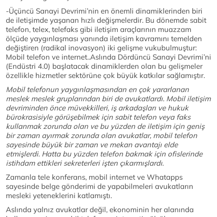
-Üçüncü Sanayi Devrimi’nin en önemli dinamiklerinden biri
de iletişimde yaşanan hızlı değişmelerdir. Bu dönemde sabit
telefon, telex, telefaks gibi iletişim araçlarının muazzam
ölçüde yaygınlaşması yanında iletişim kavramını temelden
değiştiren (radikal inovasyon) iki gelişme vukubulmuştur:
Mobil telefon ve internet..Aslında Dördüncü Sanayi Devrimi’ni
(Endüstri 4.0) başlatacak dinamiklerden olan bu gelişmeler
özellikle hizmetler sektörüne çok büyük katkılar sağlamıştır.
Mobil telefonun yaygınlaşmasından en çok yararlanan
meslek meslek gruplarından biri de avukatlardı. Mobil iletişim
devriminden önce müvekkilleri, iş arkadaşları ve hukuk
bürokrasisiyle görüşebilmek için sabit telefon veya faks
kullanmak zorunda olan ve bu yüzden de iletişim için geniş
bir zaman ayırmak zorunda olan avukatlar, mobil telefon
sayesinde büyük bir zaman ve mekan avantajı elde
etmişlerdi. Hatta bu yüzden telefon bakmak için ofislerinde
istihdam ettikleri sekreterleri işten çıkarmışlardı
.
Zamanla tele konferans, mobil internet ve Whatapps
sayesinde belge gönderimi de yapabilmeleri avukatların
mesleki yeteneklerini katlamıştı.
Aslında yalnız avukatlar değil, ekonominin her alanında