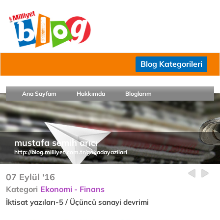
Blog Kategorileri
Ana Sayfam
Hakkımda
Bloglarım
mustafa semih arıcı
http://blog.milliyet.com.tr/gokadayazilari
07 Eylül '16
Kategori
Ekonomi - Finans
İktisat yazıları-5 / Üçüncü sanayi devrimi