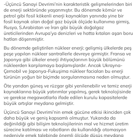
-Üçüncü Sanayi Devrimi’nin karakteristik gelişmelerinden biri
de enerji sektöründe yaşanmıştır. Bu dönemde kömür ve
petrol gibi fosil kökenli enerji kaynakları yanında yine bir
fosil kaynak olan doğal gaz büyük ölçüde kullanıma girmiş,
Rusya, S.Arabistan ve İran gibi büyük doğalgaz
üreticilerinden Avrupa’ya denizleri ve hatta kıtaları aşan boru
hatları döşenmiştir.
Bu dönemde geliştirilen nükleer enerji; gelişmiş ülkelerde peş
peşe yapılan nükleer santrallerle devreye girmiştir. Fransa ve
Japonya gibi ülkeler enerji ihtiyaçlarının büyük bölümünü
nükleerden karşılamaya başlamışlardır. Ancak Ukrayna-
Çernobil ve Japonya-Fukuşima nükleer faciaları bu enerji
türünün yoğun bir biçimde sorgulanmasına neden olmuştur.
Öte yandan güneş ve rüzgar gibi yenilenebilir ve temiz enerji
kaynaklarına büyük yatırımlar yapılmış, gerek teknolojisinde
ve gerekse megawatlarla ifade edilen kurulu kapasitelerde
büyük artışlar meydana gelmiştir.
Üçüncü Sanayi Devrimi’nin emek gücüne etkisi ikinciden çok
daha büyük ve geniş kapsamlı olmuştur. Yukarıda da
değinildiği gibi bilişim teknolojilerinin mal ve hizmet üretim
sürecine katılması ve robotların da kullanıldığı otomasyon
nedeniyle emek talebinde önemli ölçüde düşüş meydana