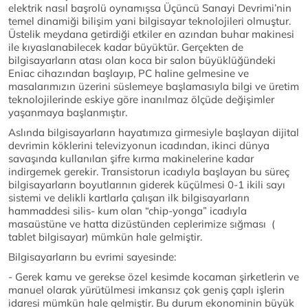
elektrik nasıl başrolü oynamışsa Üçüncü Sanayi Devrimi’nin
temel dinamiği bilişim yani bilgisayar teknolojileri olmuştur.
Üstelik meydana getirdiği etkiler en azından buhar makinesi
ile kıyaslanabilecek kadar büyüktür. Gerçekten de
bilgisayarların atası olan koca bir salon büyüklüğündeki
Eniac cihazından başlayıp, PC haline gelmesine ve
masalarımızın üzerini süslemeye başlamasıyla bilgi ve üretim
teknolojilerinde eskiye göre inanılmaz ölçüde değişimler
yaşanmaya başlanmıştır.
Aslında bilgisayarların hayatımıza girmesiyle başlayan dijital
devrimin köklerini televizyonun icadından, ikinci dünya
savaşında kullanılan şifre kırma makinelerine kadar
indirgemek gerekir. Transistorun icadıyla başlayan bu süreç
bilgisayarların boyutlarının giderek küçülmesi 0-1 ikili sayı
sistemi ve delikli kartlarla çalışan ilk bilgisayarların
hammaddesi silis- kum olan “chip-yonga” icadıyla
masaüstüne ve hatta dizüstünden ceplerimize sığması (
tablet bilgisayar) mümkün hale gelmiştir.
Bilgisayarların bu evrimi sayesinde:
- Gerek kamu ve gerekse özel kesimde kocaman şirketlerin ve
manuel olarak yürütülmesi imkansız çok geniş çaplı işlerin
idaresi mümkün hale gelmiştir. Bu durum ekonominin büyük