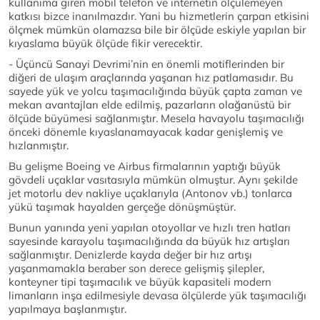
kullanıma giren mobil telefon ve internetin ölçülemeyen
katkısı bizce inanılmazdır. Yani bu hizmetlerin çarpan etkisini
ölçmek mümkün olamazsa bile bir ölçüde eskiyle yapılan bir
kıyaslama büyük ölçüde fikir verecektir.
- Üçüncü Sanayi Devrimi’nin en önemli motiflerinden bir
diğeri de ulaşım araçlarında yaşanan hız patlamasıdır. Bu
sayede yük ve yolcu taşımacılığında büyük çapta zaman ve
mekan avantajları elde edilmiş, pazarların olağanüstü bir
ölçüde büyümesi sağlanmıştır. Mesela havayolu taşımacılığı
önceki dönemle kıyaslanamayacak kadar genişlemiş ve
hızlanmıştır.
Bu gelişme Boeing ve Airbus firmalarının yaptığı büyük
gövdeli uçaklar vasıtasıyla mümkün olmuştur. Aynı şekilde
jet motorlu dev nakliye uçaklarıyla (Antonov vb.) tonlarca
yükü taşımak hayalden gerçeğe dönüşmüştür.
Bunun yanında yeni yapılan otoyollar ve hızlı tren hatları
sayesinde karayolu taşımacılığında da büyük hız artışları
sağlanmıştır. Denizlerde kayda değer bir hız artışı
yaşanmamakla beraber son derece gelişmiş şilepler,
konteyner tipi taşımacılık ve büyük kapasiteli modern
limanların inşa edilmesiyle devasa ölçülerde yük taşımacılığı
yapılmaya başlanmıştır.