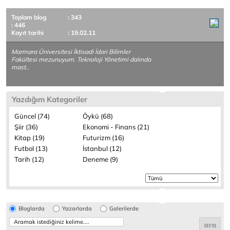
Toplam blog
: 343
: 446
Kayıt tarihi
: 19.02.11
Marmara Üniversitesi İktisadi İdari Bilimler
Fakültesi mezunuyum. Teknoloji Yönetimi dalında
mast..
Yazdığım Kategoriler
Güncel (74)
Öykü (68)
Şiir (36)
Ekonomi - Finans (21)
Kitap (19)
Futurizm (16)
Futbol (13)
İstanbul (12)
Tarih (12)
Deneme (9)
Bloglarda
Yazarlarda
Galerilerde