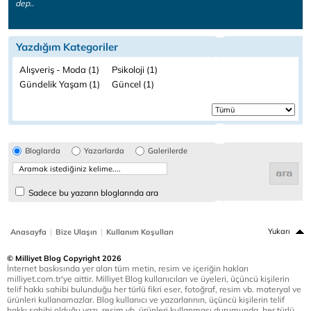
dep..
Yazdığım Kategoriler
Alışveriş - Moda (1)
Psikoloji (1)
Gündelik Yaşam (1)
Güncel (1)
Bloglarda
Yazarlarda
Galerilerde
Sadece bu yazarın bloglarında ara
|
|
Yukarı
Anasayfa
Bize Ulaşın
Kullanım Koşulları
© Milliyet Blog Copyright 2026
İnternet baskısında yer alan tüm metin, resim ve içeriğin hakları
milliyet.com.tr'ye aittir. Milliyet Blog kullanıcıları ve üyeleri, üçüncü kişilerin
telif hakkı sahibi bulunduğu her türlü fikri eser, fotoğraf, resim vb. materyal ve
ürünleri kullanamazlar. Blog kullanıcı ve yazarlarının, üçüncü kişilerin telif
hakkı sahibi olduğu yazı, resim vb. ürünleri kullanması durumunda, her türlü