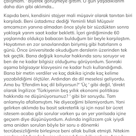
çalışmam. ' diyerek görüşmeye gittim. O gün yaşadıklarım
daha dün gibi aklımda...
Kapıda beni, kendisini stajyer mali müşavir olarak tanıtan biri
karşıladı. Beni üstadımız dediği Yeminli Mali Müşavir
amcamızın yanına almadan önce şöyle bir süzdükten sonra
yaklaşık yarım saat kadar bekletti. İçeri girdiğiminde 60
yaşlarında oldukça babacan bulduğum bir beyle karşılaştım.
Hayatımın en zor sınavlarından biriymiş gibi hatırlarım o
günü. Önce üniversitede okuduğum derslerin üzerinden tek
tek geçtik. Bana değişik konular hakkında soru soruyor ve
ben de ne kadar bilgisiz olduğumu görüyordum. Sonraki
aşama bilgisayar klavyesini ne kadar hızlı kullandığımdı.
Bana bir metin verdiler ve kaç dakika içinde kaç kelime
yazabildiğimi ölçtüler. Ardından da dil meselesi geliyordu.
Ama bu 'Efendim kaç dil biliyorsun?' 'Üç ' gibi değil, 'direkt
olarak İngilizce 'Türkiyenin beş yıllık ekonomi politikası
hakkında ne düşünüyorsunuz? ' gibi bir soruydu. Tam
anlamıyla afallamıştım. Ne diyeceğimi bilemiyordum. Yani
gelirken aklımda bu basit sekreterlik işi için nasıl bir ücret
istesem acaba gibi sorular varken şu an yer yarılsada içine
geçsem diye düşünüyordum. Aslında ingilizcem çok iyiydi
ama aniden sorulan böyle bir soru o dönemki
tecrübesizliğimle birleşince beni allak bullak etmişti. Nitekim