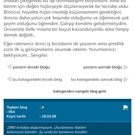
oradan çıktığımda bu işe alınmadığımı biliyordum. Ama bu
benim için değeri hiçbirşeyle ölçülemeyecek bir tecrübe oldu.
Birincisi; hayatta hiçbir mesleği küçümsemem gerektiğini.
ikincisi daha yolun çok başında olduğumu ve öğrenecek çok
şeyim olduğunu öğrendim. Çalışıp kendimi geliştirmeliydim.
Üniversite belki insana bir boyut kazandırıyordu ama herşey
demek değildi...
Eğer isterseniz ikinci iş tecrübemi de yazarım ama şimdilik
sizin ilk iş görüşmelerini okumak isterim. Yorumlarınızı
bekliyorum... Sevgiler.
yazarın önceki bloğu
yazarın sonraki bloğu
bu kategorideki önceki blog
bu kategorideki sonraki blog
kategoriden rastgele blog getir
Toplam blog
: 4
: 954
Kayıt tarihi
: 18.03.08
1980 Antalya doğumluyum. Uluslararası ilişkiler
bölümünü bitirdim. Şu anda bir bankanın krediler