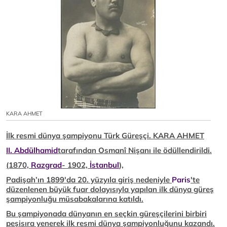
KARA AHMET
İlk resmi dünya şampiyonu Türk Güreşçi. KARA AHMET
II. Abdülhamid
tarafından Osmanî Nişanı ile ödüllendirildi.
(1870,
Razgrad
- 1902,
İstanbul
),
Padişah’ın 1899'da 20. yüzyıla giriş nedeniyle
Paris
'te
düzenlenen büyük fuar dolayısıyla yapılan ilk dünya güreş
şampiyonluğu müsabakalarına katıldı.
Bu şampiyonada dünyanın en seçkin güreşçilerini birbiri
peşisıra yenerek ilk resmi dünya şampiyonluğunu kazandı.