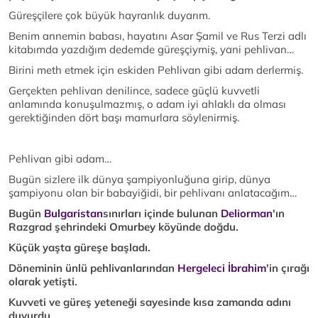
Güreşçilere çok büyük hayranlık duyarım.
Benim annemin babası, hayatını Asar Şamil ve Rus Terzi adlı
kitabımda yazdığım dedemde güreşçiymiş, yani pehlivan…
Birini meth etmek için eskiden Pehlivan gibi adam derlermiş.
Gerçekten pehlivan denilince, sadece güçlü kuvvetli
anlamında konuşulmazmış, o adam iyi ahlaklı da olması
gerektiğinden dört başı mamurlara söylenirmiş.
Pehlivan gibi adam…
Bugün sizlere ilk dünya şampiyonluğuna girip, dünya
şampiyonu olan bir babayiğidi, bir pehlivanı anlatacağım…
Bugün
Bulgaristan
sınırları içinde bulunan
Deliorman
'ın
Razgrad şehrindeki Omurbey köyünde doğdu.
Küçük yaşta güreşe başladı.
Döneminin ünlü pehlivanlarından
Hergeleci İbrahim
'in çırağı
olarak yetişti.
Kuvveti ve güreş yeteneği sayesinde kısa zamanda adını
duyurdu.