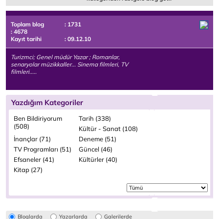
Toplam blog
: 1731
: 4678
Kayıt tarihi
: 09.12.10
Turizmci; Genel müdür Yazar ; Romanlar,
senaryolar müzikkaller... Sinema filmleri, TV
filmleri.....
Yazdığım Kategoriler
Ben Bildiriyorum
Tarih (338)
(508)
Kültür - Sanat (108)
İnançlar (71)
Deneme (51)
TV Programları (51)
Güncel (46)
Efsaneler (41)
Kültürler (40)
Kitap (27)
Bloglarda
Yazarlarda
Galerilerde