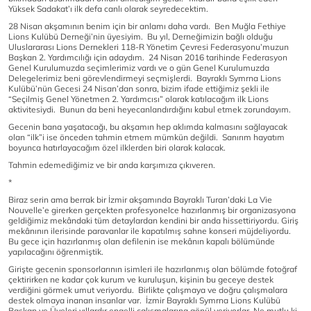
Yüksek Sadakat’ı ilk defa canlı olarak seyredecektim.
28 Nisan akşamının benim için bir anlamı daha vardı. Ben Muğla Fethiye
Lions Kulübü Derneği’nin üyesiyim. Bu yıl, Derneğimizin bağlı olduğu
Uluslararası Lions Dernekleri 118-R Yönetim Çevresi Federasyonu’muzun
Başkan 2. Yardımcılığı için adaydım. 24 Nisan 2016 tarihinde Federasyon
Genel Kurulumuzda seçimlerimiz vardı ve o gün Genel Kurulumuzda
Delegelerimiz beni görevlendirmeyi seçmişlerdi. Bayraklı Symrna Lions
Kulübü’nün Gecesi 24 Nisan’dan sonra, bizim ifade ettiğimiz şekli ile
“Seçilmiş Genel Yönetmen 2. Yardımcısı” olarak katılacağım ilk Lions
aktivitesiydi. Bunun da beni heyecanlandırdığını kabul etmek zorundayım.
Gecenin bana yaşatacağı, bu akşamın hep aklımda kalmasını sağlayacak
olan “ilk”i ise önceden tahmin etmem mümkün değildi. Sanırım hayatım
boyunca hatırlayacağım özel ilklerden biri olarak kalacak.
Tahmin edemediğimiz ve bir anda karşımıza çıkıveren.
*
Biraz serin ama berrak bir İzmir akşamında Bayraklı Turan’daki La Vie
Nouvelle’e girerken gerçekten profesyonelce hazırlanmış bir organizasyona
geldiğimiz mekândaki tüm detaylardan kendini bir anda hissettiriyordu. Giriş
mekânının ilerisinde paravanlar ile kapatılmış sahne konseri müjdeliyordu.
Bu gece için hazırlanmış olan defilenin ise mekânın kapalı bölümünde
yapılacağını öğrenmiştik.
Girişte gecenin sponsorlarının isimleri ile hazırlanmış olan bölümde fotoğraf
çektirirken ne kadar çok kurum ve kuruluşun, kişinin bu geceye destek
verdiğini görmek umut veriyordu. Birlikte çalışmaya ve doğru çalışmalara
destek olmaya inanan insanlar var. İzmir Bayraklı Symrna Lions Kulübü
Başkan ve Üyeleri yıllardır engelli çalışmalarına gönül veriyorlar. Ne mutlu ki