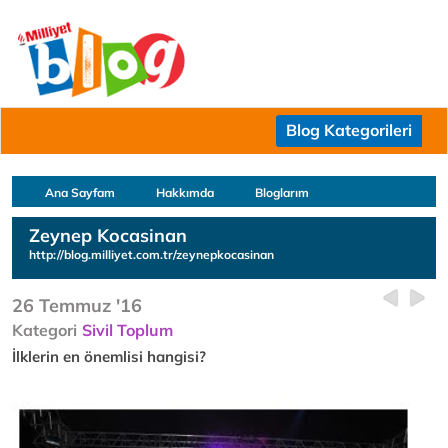
Blog Kategorileri
Ana Sayfam
Hakkımda
Bloglarım
Zeynep Kocasinan
http://blog.milliyet.com.tr/zeynepkocasinan
26 Temmuz '16
Kategori
Sivil Toplum
İlklerin en önemlisi hangisi?