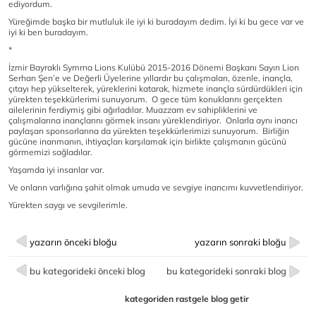
ediyordum.
Yüreğimde başka bir mutluluk ile iyi ki buradayım dedim. İyi ki bu gece var ve
iyi ki ben buradayım.
*
İzmir Bayraklı Symrna Lions Kulübü 2015-2016 Dönemi Başkanı Sayın Lion
Serhan Şen’e ve Değerli Üyelerine yıllardır bu çalışmaları, özenle, inançla,
çıtayı hep yükselterek, yüreklerini katarak, hizmete inançla sürdürdükleri için
yürekten teşekkürlerimi sunuyorum. O gece tüm konuklarını gerçekten
ailelerinin ferdiymiş gibi ağırladılar. Muazzam ev sahipliklerini ve
çalışmalarına inançlarını görmek insanı yüreklendiriyor. Onlarla aynı inancı
paylaşan sponsorlarına da yürekten teşekkürlerimizi sunuyorum. Birliğin
gücüne inanmanın, ihtiyaçları karşılamak için birlikte çalışmanın gücünü
görmemizi sağladılar.
Yaşamda iyi insanlar var.
Ve onların varlığına şahit olmak umuda ve sevgiye inancımı kuvvetlendiriyor.
Yürekten saygı ve sevgilerimle.
yazarın önceki bloğu
yazarın sonraki bloğu
bu kategorideki önceki blog
bu kategorideki sonraki blog
kategoriden rastgele blog getir