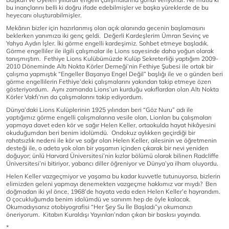
bu inançlarını belli ki doğru ifade edebilmişler ve başka yüreklerde de bu
heyecanı oluşturabilmişler.
Mekânın bizler için hazırlanmış olan açık alanında gecenin başlamasını
beklerken yanımıza iki genç geldi. Değerli Kardeşlerim Ümran Sevinç ve
Yahya Aydın İşler. İki görme engelli kardeşimiz. Sohbet etmeye başladık.
Görme engelliler ile ilgili çalışmalar ile Lions sayesinde daha yoğun olarak
tanışmıştım. Fethiye Lions Kulübümüzde Kulüp Sekreterliği yaptığım 2009-
2010 Döneminde Altı Nokta Körler Derneği’nin Fethiye Şubesi ile ortak bir
çalışma yapmıştık “Engeller Başarıya Engel Değil” başlığı ile ve o günden beri
görme engellilerin Fethiye’deki çalışmalarını yakından takip etmeye özen
gösteriyordum. Aynı zamanda Lions’un kurduğu vakıflardan olan Altı Nokta
Körler Vakfı’nın da çalışmalarını takip ediyordum.
Dünya’daki Lions Kulüplerinin 1925 yılından beri “Göz Nuru” adı ile
yaptığımız görme engelli çalışmalarına vesile olan, Lionları bu çalışmaları
yapmaya davet eden kör ve sağır Helen Keller, ortaokulda hayat hikâyesini
okuduğumdan beri benim idolümdü. Ondokuz aylıkken geçirdiği bir
rahatsızlık nedeni ile kör ve sağır olan Helen Keller, ailesinin ve öğretmenin
desteği ile, o adeta yok olan bir yaşamın içinden çıkarak bir nevi yeniden
doğuyor; ünlü Harvard Üniversitesi’nin kızlar bölümü olarak bilinen Radcliffe
Üniversitesi’ni bitiriyor, yabancı diller öğreniyor ve Dünya’ya ilham oluyordu.
Helen Keller vazgeçmiyor ve yaşama bu kadar kuvvetle tutunuyorsa, bizlerin
elimizden geleni yapmayı denemekten vazgeçme hakkımız var mıydı? Ben
doğmadan iki yıl önce, 1968’de hayata veda eden Helen Keller’e hayrandım.
O çocukluğumda benim idolümdü ve sanırım hep de öyle kalacak.
Okumadıysanız otobiyografisi “Her Şey Su İle Başladı”yı okumanızı
öneriyorum. Kitabın Kuraldışı Yayınları’ndan çıkan bir baskısı yayında.
*