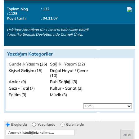
Toplam blog
: 132
: 1125
Kayıt tarihi
: 04.11.07
Üsküdar Amerikan Kız Lisesi'ni birincilikle bitirdi.
Amerika Birleşik Devletleri'nde Cornell Üniv..
Yazdığım Kategoriler
Gündelik Yaşam (26)
Sağlıklı Yaşam (22)
Kişisel Gelişim (15)
Doğal Hayat / Çevre
(10)
Anılar (9)
Ruh Sağlığı (8)
Gezi - Tatil (7)
Kültür - Sanat (3)
Eğitim (3)
Müzik (3)
Bloglarda
Yazarlarda
Galerilerde