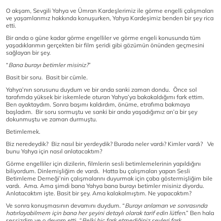
O akşam, Sevgili Yahya ve Ümran Kardeşlerimiz ile görme engelli çalışmaları
ve yaşamlarımız hakkında konuşurken, Yahya Kardeşimiz benden bir şey rica
etti.
Bir anda o güne kadar görme engelliler ve görme engeli konusunda tüm
yaşadıklarımın gerçekten bir film şeridi gibi gözümün önünden geçmesini
sağlayan bir şey.
“
Bana burayı betimler misiniz?
”
Basit bir soru. Basit bir cümle.
Yahya’nın sorusunu duydum ve bir anda sanki zaman dondu. Önce sol
tarafımda yüksek bir iskemlede oturan Yahya’ya bakakaldığımı fark ettim.
Ben ayaktaydım. Sonra başımı kaldırdım, önüme, etrafıma bakmaya
başladım. Bir soru sormuştu ve sanki bir anda yaşadığımız an’a bir şey
dokunmuştu ve zaman durmuştu.
Betimlemek.
Biz neredeydik? Biz nasıl bir yerdeydik? Burada neler vardı? Kimler vardı? Ve
bunu Yahya için nasıl anlatacaktım?
Görme engelliler için dizilerin, filmlerin sesli betimlemelerinin yapıldığını
biliyordum. Dinlemişliğim de vardı. Hatta bu çalışmaları yapan Sesli
Betimleme Derneği’nin çalışmalarını duyurmak için çaba göstermişliğim bile
vardı. Ama. Ama şimdi bana Yahya bana burayı betimler misiniz diyordu.
Anlatacaktım işte. Basit bir şey. Ama kalakalmıştım. Ne yapacaktım?
Ve sonra konuşmasının devamını duydum. “
Burayı anlaman ve sonrasında
hatırlayabilmem için bana her şeyini detaylı olarak tarif edin lütfen
.” Ben hala
sessizdim ve o devam etti. “
Belki hiç fark etmediğiniz şeyleri fark