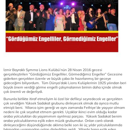
İzmir Bayraklı Symrna Lions Kulübü’nün 28 Nisan 2016 gecesi
gerçekleştirilen “Gördüğümüz Engelliler, Görmediğimiz Engeller” Gecesine
giderken gerçekten özenle ve büyük çaba ile hazırlanmış bir geceye
gideceğimi biliyordum. Tüm Dünya’daki Lions Kulüplerinin 1925 yılından beri
büyük önem verdiği görme engelli çalışmalarının birinin daha içinde olmak
çok önemli ve değerliydi.
Bununla birlikte itiraf etmeliyim ki özel bir defileyi seyredecek ve gerçekten
çok sevdiğim Yüksek Sadakat grubunu dinleyecek olmak da ayrıca mutlu
etmişti beni. Yıllarca işim gereği ve aynı zamanda Fethiye’de yaşıyor olmam
nedeni ile çok seyahat etmem gerekti. Uçaklar ikinci evim olduğu kadar
araba yolculukları da yaşamımım ayrılmaz parçası. Yüksek Sadakat benim
araba yolculuklarıma eşlik eden müzik grubumdur. Onları canlı olarak
dinleyeceğimi düşündüğümde aklıma belki son iki üç yıldır yolculuklarımda
bıkmadan usanmadan onları dinlediğim geldi. Yıllardır bana eşlik eden