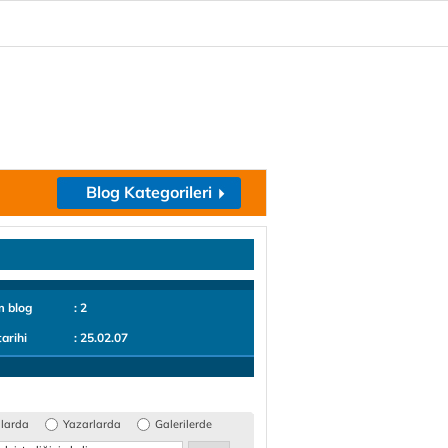
Blog Kategorileri
m blog
: 2
tarihi
: 25.02.07
glarda
Yazarlarda
Galerilerde