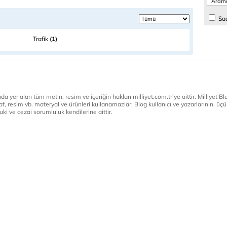
Sad
Trafik
(1)
a yer alan tüm metin, resim ve içeriğin hakları milliyet.com.tr'ye aittir. Milliyet Blog
af, resim vb. materyal ve ürünleri kullanamazlar. Blog kullanıcı ve yazarlarının, üçün
ki ve cezai sorumluluk kendilerine aittir.