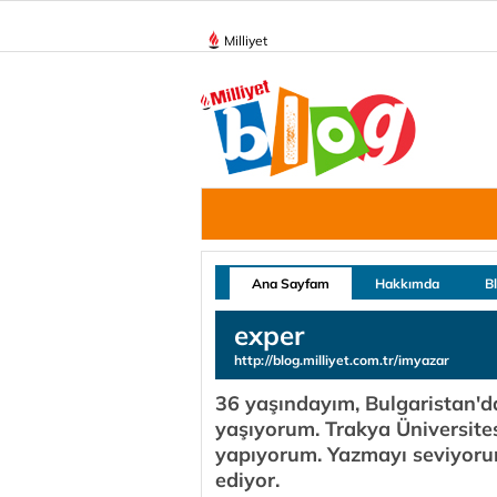
Milliyet
Ana Sayfam
Hakkımda
B
exper
http://blog.milliyet.com.tr/imyazar
36 yaşındayım, Bulgaristan'd
yaşıyorum. Trakya Üniversites
yapıyorum. Yazmayı seviyoru
ediyor.