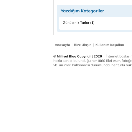
Yazdığım Kategoriler
Günübirlik Turlar
(1)
|
|
Anasayfa
Bize Ulaşın
Kullanım Koşulları
İnternet baskısınd
© Milliyet Blog Copyright 2026
hakkı sahibi bulunduğu her türlü fikri eser, fotoğr
vb. ürünleri kullanması durumunda, her türlü huku