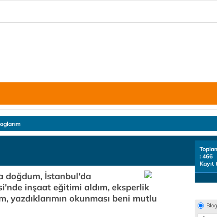
loglarım
Topla
: 466
Kayıt 
a doğdum, İstanbul'da
i'nde inşaat eğitimi aldım, eksperlik
m, yazdıklarımın okunması beni mutlu
Blo