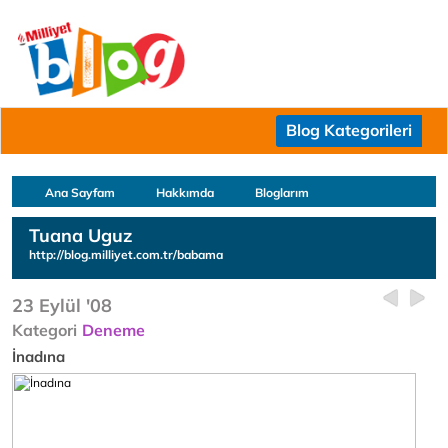
Blog Kategorileri
Ana Sayfam
Hakkımda
Bloglarım
Tuana Uguz
http://blog.milliyet.com.tr/babama
23 Eylül '08
Kategori
Deneme
İnadına