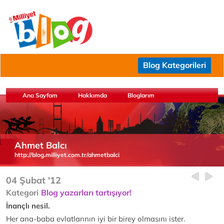
Blog Kategorileri
Ana Sayfam
Hakkımda
Bloglarım
Ahmet Balcı
http://blog.milliyet.com.tr/ahmetbalci
04 Şubat '12
Kategori
Blog yazarları tartışıyor!
İnançlı nesil.
Her ana-baba evlatlarının iyi bir birey olmasını ister.