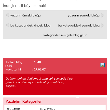
İnançlı nesil böyle olmalı!
yazarın önceki bloğu
yazarın sonraki bloğu
bu kategorideki önceki blog
bu kategorideki sonraki blog
kategoriden rastgele blog getir
Toplam blog
: 1640
: 466
Kayıt tarihi
: 27.01.07
Doğum tarihim değişmedi ama çok şey değişti bu
güne kadar. En başta, dede oluyorum! Evet;
şaşırdı..
Yazdığım Kategoriler
Şiir (458)
Blog (234)