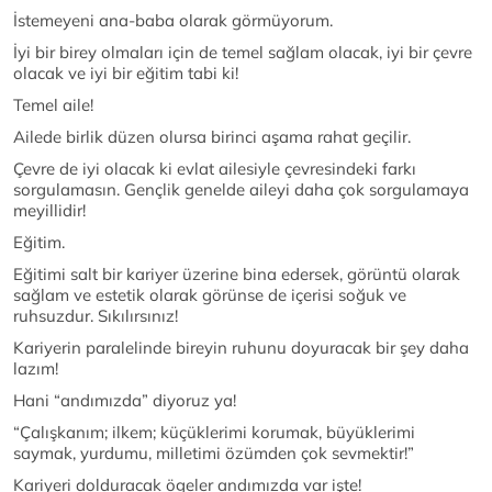
İstemeyeni ana-baba olarak görmüyorum.
İyi bir birey olmaları için de temel sağlam olacak, iyi bir çevre
olacak ve iyi bir eğitim tabi ki!
Temel aile!
Ailede birlik düzen olursa birinci aşama rahat geçilir.
Çevre de iyi olacak ki evlat ailesiyle çevresindeki farkı
sorgulamasın. Gençlik genelde aileyi daha çok sorgulamaya
meyillidir!
Eğitim.
Eğitimi salt bir kariyer üzerine bina edersek, görüntü olarak
sağlam ve estetik olarak görünse de içerisi soğuk ve
ruhsuzdur. Sıkılırsınız!
Kariyerin paralelinde bireyin ruhunu doyuracak bir şey daha
lazım!
Hani “andımızda” diyoruz ya!
“Çalışkanım; ilkem; küçüklerimi korumak, büyüklerimi
saymak, yurdumu, milletimi özümden çok sevmektir!”
Kariyeri dolduracak ögeler andımızda var işte!