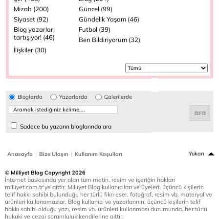
Mizah (200)
Güncel (99)
Siyaset (92)
Gündelik Yaşam (46)
Blog yazarları
Futbol (39)
tartışıyor! (46)
Ben Bildiriyorum (32)
İlişkiler (30)
Bloglarda
Yazarlarda
Galerilerde
Sadece bu yazarın bloglarında ara
|
|
Yukarı
Anasayfa
Bize Ulaşın
Kullanım Koşulları
© Milliyet Blog Copyright 2026
İnternet baskısında yer alan tüm metin, resim ve içeriğin hakları
milliyet.com.tr'ye aittir. Milliyet Blog kullanıcıları ve üyeleri, üçüncü kişilerin
telif hakkı sahibi bulunduğu her türlü fikri eser, fotoğraf, resim vb. materyal ve
ürünleri kullanamazlar. Blog kullanıcı ve yazarlarının, üçüncü kişilerin telif
hakkı sahibi olduğu yazı, resim vb. ürünleri kullanması durumunda, her türlü
hukuki ve cezai sorumluluk kendilerine aittir.