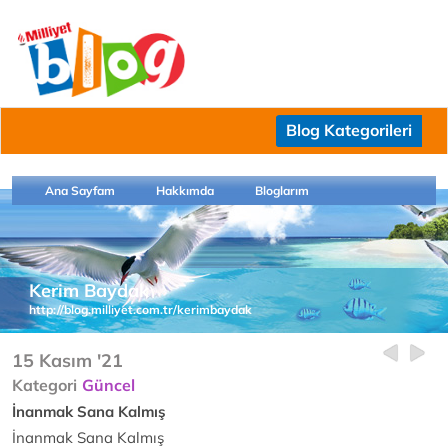
Blog Kategorileri
Ana Sayfam
Hakkımda
Bloglarım
Kerim Baydak
http://blog.milliyet.com.tr/kerimbaydak
15 Kasım '21
Kategori
Güncel
İnanmak Sana Kalmış
İnanmak Sana Kalmış