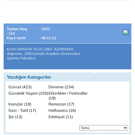
Toplam blog
: 1022
: 214
Kayıt tarihi
: 06.11.12
Kerim BAYDAK 01.01.1961 ADIYAMAN
doğumlu.. 2003 yılında Anadolu Üniversitesi
İşletme Fakultesi..
Yazdığım Kategoriler
Güncel (423)
Deneme (234)
Gündelik Yaşam (155)
Etkinlikler / Festivaller
(19)
İnançlar (18)
Ramazan (17)
Gezi - Tatil (17)
Haftasonu (16)
Şiir (13)
Edebiyat (11)