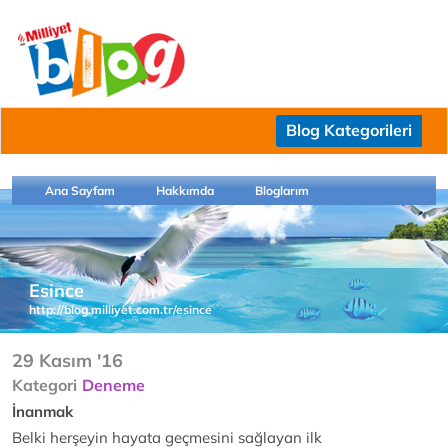
Blog Kategorileri
Ana Sayfam
Hakkımda
Bloglarım
Esince
http://blog.milliyet.com.tr/esince
29 Kasım '16
Kategori
Deneme
İnanmak
Belki herşeyin hayata geçmesini sağlayan ilk