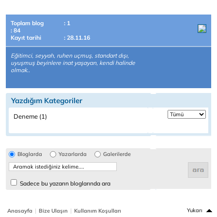
Toplam blog
: 1
: 84
Kayıt tarihi
: 28.11.16
Eğitimci, seyyah, ruhen uçmuş, standart dışı,
uyuşmuş beyinlere inat yaşayan, kendi halinde
olmak..
Yazdığım Kategoriler
Deneme (1)
Bloglarda
Yazarlarda
Galerilerde
Sadece bu yazarın bloglarında ara
|
|
Yukarı
Anasayfa
Bize Ulaşın
Kullanım Koşulları