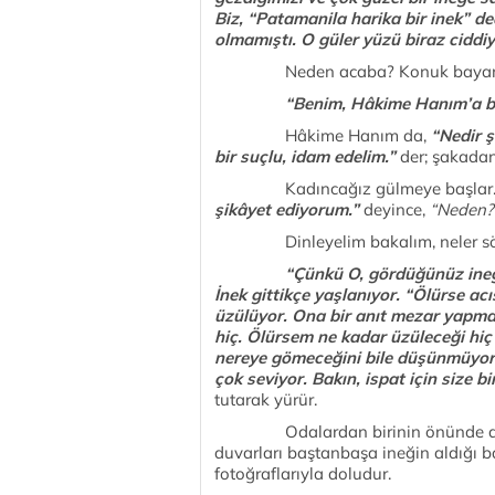
Biz, “Patamanila harika bir inek” 
olmamıştı. O güler yüzü biraz cidd
Neden acaba? Konuk baya
“Benim, Hâkime Hanım’a bi
Hâkime Hanım da,
“Nedir 
bir suçlu, idam edelim.”
der; şakadan
Kadıncağız gülmeye başlar. Çiftl
şikâyet ediyorum.”
deyince,
“Neden?
Dinleyelim bakalım, neler söy
“Çünkü O, gördüğünüz ineğ
İnek gittikçe yaşlanıyor. “Ölürse a
üzülüyor. Ona bir anıt mezar yapm
hiç. Ölürsem ne kadar üzüleceği hiç 
nereye gömeceğini bile düşünmüyor
çok seviyor. Bakın, ispat için size b
tutarak yürür.
Odalardan birinin önünde durup k
duvarları baştanbaşa ineğin aldığı baş
fotoğraflarıyla doludur.