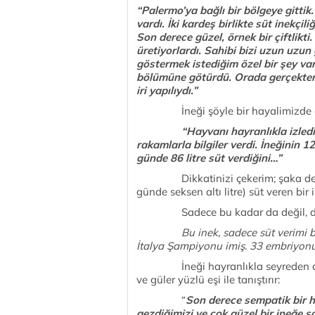
“Palermo’ya bağlı bir bölgeye gittik.
vardı. İki kardeş birlikte süt inekçi
Son derece güzel, örnek bir çiftlikti
üretiyorlardı. Sahibi bizi uzun uzun 
göstermek istediğim özel bir şey var
bölümüne götürdü. Orada gerçekten 
iri yapılıydı.”
İneği şöyle bir hayalimizde canl
“Hayvanı hayranlıkla izledik
rakamlarla bilgiler verdi. İneğinin 
günde 86 litre süt verdiğini…”
Dikkatinizi çekerim; şaka değil b
günde seksen altı litre) süt veren bir
Sadece bu kadar da değil, dah
Bu inek, sadece süt verimi
İtalya Şampiyonu imiş. 33 embriyonu
İneği hayranlıkla seyreden dostla
ve güler yüzlü eşi ile tanıştırır:
“
Son derece sempatik bir han
gezdiğimizi ve çok güzel bir ineğe s