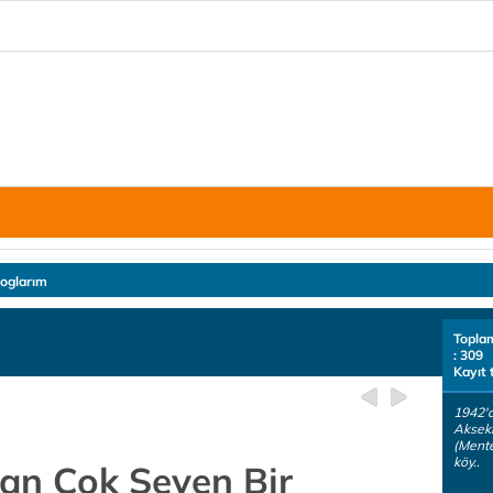
loglarım
Topla
: 309
Kayıt 
1942'd
Akseki
(Mente
köy..
dan Çok Seven Bir