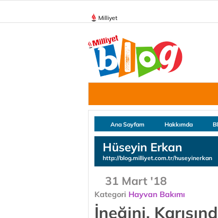
Milliyet
Ana Sayfam
Hakkımda
B
Hüseyin Erkan
http://blog.milliyet.com.tr/huseyinerkan
31 Mart '18
Kategori
Hayvan Bakımı
İneğini, Karısın