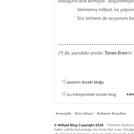
olduğunu bile bilmiyor, düşünemiyor. 
Vermemiş mâbut, ne yapsın
Sizi bilmem de acıyorum ben b
------------------------------------
(*) Bu yazıdaki anılar,
Turan Eren
’in
yazarın önceki bloğu
bu kategorideki önceki blog
kate
|
|
Anasayfa
Bize Ulaşın
Kullanım Koşulları
İnternet baskısınd
© Milliyet Blog Copyright 2026
hakkı sahibi bulunduğu her türlü fikri eser, fotoğr
vb. ürünleri kullanması durumunda, her türlü huku