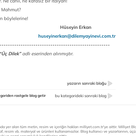
Ne cahil, ne kafasız bir İtalyan!
 Mahmut?
öylelerine!
Hüseyin Erkan
huseyinerkan@dilemyayinevi.com.tr
----------------------------------------------------
“Üç Dilek”
adlı eserinden alınmıştır.
yazarın sonraki bloğu
goriden rastgele blog getir
bu kategorideki sonraki blog
a yer alan tüm metin, resim ve içeriğin hakları milliyet.com.tr'ye aittir. Milliyet Blog
af, resim vb. materyal ve ürünleri kullanamazlar. Blog kullanıcı ve yazarlarının, üçün
ki ve cezai sorumluluk kendilerine aittir.