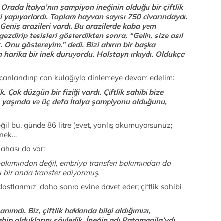
 Orada İtalya’nın şampiyon ineğinin olduğu bir çiftlik
liği yapıyorlardı. Toplam hayvan sayısı 750 civarındaydı.
. Geniş arazileri vardı. Bu arazilerde kaba yem
gezdirip tesisleri gösterdikten sonra, “Gelin, size asıl
. Onu göstereyim.” dedi. Bizi ahırın bir başka
harika bir inek duruyordu. Holstayn ırkıydı. Oldukça
andırıp can kulağıyla dinlemeye devam edelim:
. Çok düzgün bir fiziği vardı. Çiftlik sahibi bize
12 yaşında ve üç defa İtalya şampiyonu olduğunu,
u, günde 86 litre (evet, yanlış okumuyorsunuz;
 inek…
ası da var:
 bakımından değil, embriyo transferi bakımından da
 bir anda transfer ediyormuş.
rımızı daha sonra evine davet eder; çiftlik sahibi
ımdı. Biz, çiftlik hakkında bilgi aldığımızı,
ahip olduklarını söyledik. İneğin adı Patamanila’ydı.