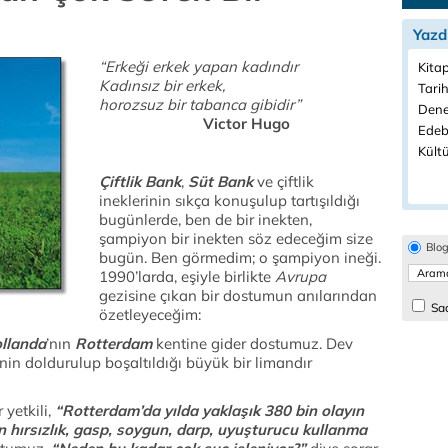
Yazd
“Erkeği erkek yapan kadındır
Kitap
Kadınsız bir erkek,
Tarih
horozsuz bir tabanca gibidir”
Dene
Victor Hugo
Edeb
Kültü
Çiftlik Bank
,
Süt Bank
ve çiftlik
ineklerinin sıkça konuşulup tartışıldığı
bugünlerde, ben de bir inekten,
şampiyon bir inekten söz edeceğim size
Blo
bugün. Ben görmedim; o şampiyon ineği.
1990’larda, eşiyle birlikte
Avrupa
gezisine çıkan bir dostumun anılarından
Sad
özetleyeceğim:
llanda
’nın
Rotterdam
kentine gider dostumuz. Dev
inin doldurulup boşaltıldığı büyük bir limandır
etkili,
“Rotterdam’da yılda yaklaşık 380 bin olayın
 hırsızlık, gasp, soygun, darp, uyuşturucu kullanma