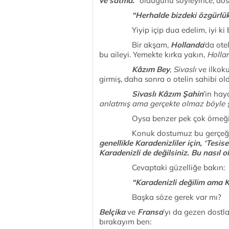
ve satma.”
olduğunu söyleyince, do
“Herhalde bizdeki özgürlü
Yiyip içip dua edelim, iyi ki biz
Bir akşam,
Hollanda
’da ote
bu aileyi. Yemekte kırka yakın,
Holla
Kâzım Bey
,
Sivaslı
ve ilkoku
girmiş, daha sonra o otelin sahibi ol
Sivaslı Kâzım Şahin
’in hay
anlatmış ama gerçekte olmaz böyle 
Oysa benzer pek çok örneği v
Konuk dostumuz bu gerçeğ
genellikle Karadenizliler için, ‘Tesis
Karadenizli de değilsiniz. Bu nasıl o
Cevaptaki güzelliğe bakın:
“Karadenizli değilim ama K
Başka söze gerek var mı?
Belçika
ve
Fransa
’yı da gezen dostl
bırakayım ben: