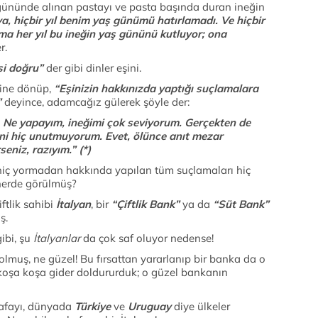
nde alınan pastayı ve pasta başında duran ineğin
a, hiçbir yıl benim yaş günümü hatırlamadı. Ve hiçbir
a her yıl bu ineğin yaş gününü kutluyor; ona
r.
si doğru”
der gibi dinler eşini.
ibine dönüp,
“Eşinizin hakkınızda yaptığı suçlamalara
”
deyince, adamcağız gülerek şöyle der:
… Ne yapayım, ineğimi çok seviyorum. Gerçekten de
ini hiç unutmuyorum. Evet, ölünce anıt mezar
eniz, razıyım.” (*)
yormadan hakkında yapılan tüm suçlamaları hiç
 nerde görülmüş?
lik sahibi
İtalyan
, bir
“Çiftlik Bank”
ya da
“Süt Bank”
ş.
ibi, şu
İtalyanlar
da çok saf oluyor nedense!
lmuş, ne güzel! Bu fırsattan yararlanıp bir banka da o
le koşa koşa gider doldururduk; o güzel bankanın
ayı, dünyada
Türkiye
ve
Uruguay
diye ülkeler