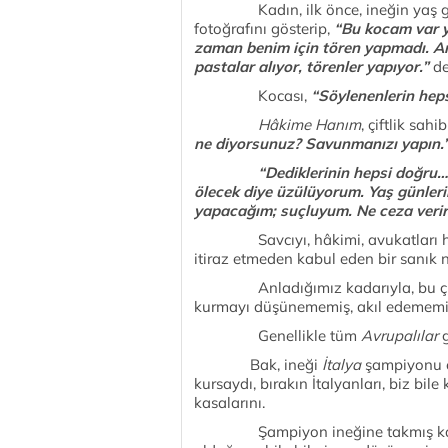
Kadın, ilk önce, ineğin yaş günü
fotoğrafını gösterip,
“Bu kocam var y
zaman benim için tören yapmadı. Am
pastalar alıyor, törenler yapıyor.”
de
Kocası,
“Söylenenlerin hep
Hâkime Hanım
, çiftlik sah
ne diyorsunuz? Savunmanızı yapın.
“Dediklerinin hepsi doğru
ölecek diye üzülüyorum. Yaş günler
yapacağım; suçluyum. Ne ceza verirs
Savcıyı, hâkimi, avukatları hiç 
itiraz etmeden kabul eden bir sanık
Anladığımız kadarıyla, bu çift
kurmayı düşünememiş, akıl edememi
Genellikle tüm
Avrupalılar
g
Bak, ineği
İtalya
şampiyonu o
kursaydı, bırakın İtalyanları, biz bi
kasalarını.
Şampiyon ineğine takmış kaf