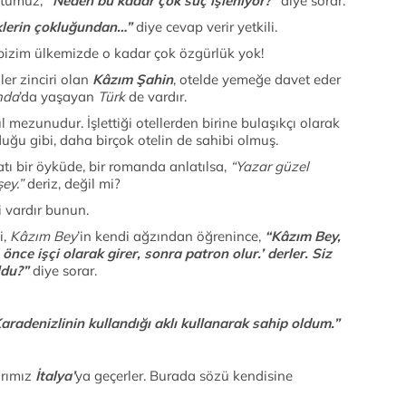
stumuz,
“Neden bu kadar çok suç işleniyor?”
diye sorar.
klerin çokluğundan…”
diye cevap verir yetkili.
im ülkemizde o kadar çok özgürlük yok!
ller zinciri olan
Kâzım Şahin
, otelde yemeğe davet eder
nda
’da yaşayan
Türk
de vardır.
l mezunudur. İşlettiği otellerden birine bulaşıkçı olarak
duğu gibi, daha birçok otelin de sahibi olmuş.
atı bir öyküde, bir romanda anlatılsa,
“Yazar güzel
şey.”
deriz, değil mi?
ardır bunun.
i,
Kâzım Bey
’in kendi ağzından öğrenince,
“Kâzım Bey,
e önce işçi olarak girer, sonra patron olur.’ derler. Siz
ldu?”
diye sorar.
aradenizlinin kullandığı aklı kullanarak sahip oldum.”
arımız
İtalya’
ya geçerler. Burada sözü kendisine