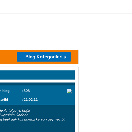
Blog Kategorileri
m blog
: 303
tarihi
: 21.02.11
e Antalya'ya bağlı
 ilçesinin Gödene
şbey) adlı kuş uçmaz kervan geçmez bir