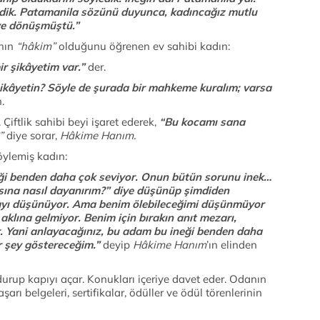
dedik. Patamanila sözünü duyunca, kadıncağız mutlu
iye dönüşmüştü.”
nın
“hâkim”
olduğunu öğrenen ev sahibi kadın:
r şikâyetim var.”
der.
şikâyetin? Söyle de şurada bir mahkeme kuralım; varsa
.
ik sahibi beyi işaret ederek,
“Bu kocamı sana
”
diye sorar,
Hâkime Hanım.
lemiş kadın:
i benden daha çok seviyor. Onun bütün sorunu inek…
cısına nasıl dayanırım?” diye düşünüp şimdiden
ayı düşünüyor. Ama benim ölebileceğimi düşünmüyor
aklına gelmiyor. Benim için bırakın anıt mezarı,
. Yani anlayacağınız, bu adam bu ineği benden daha
ir şey göstereceğim.”
deyip
Hâkime Hanım
’ın elinden
apıyı açar. Konukları içeriye davet eder. Odanın
arı belgeleri, sertifikalar, ödüller ve ödül törenlerinin