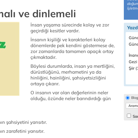
doğuml
İşletm
alı ve dinlemeli
İnsan yaşama sürecinde kolay ve zor
Yazd
geçirdiği kesitler vardır.
Günc
İnsanın kişiliği ve karakterleri kolay
Günd
dönemlerde pek kendini göstermese de,
zor zamanlarda tamamen apaçık ortay
İnanç
çıkmaktadır.
Gezi 
Böylesi durumlarda, insan ya mertliğini,
Şiir 
dürüstlüğünü, merhametini ya da
hinliğini, hainliğini, şahsiyetsizliğini
ortaya çıkarır.
O insanın var olan değerlerinin neler
olduğu, özünde neler barındırdığı gün
Blo
Sad
ın şahsiyetini yansıtır.
ın zarafetini yansıtır.