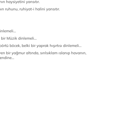
ın haysiyetini yansıtır.
ın ruhunu, ruhiyat-i halini yansıtır.
inlemeli…
 bir Müzik dinlemeli…
börtü böcek, belki bir yaprak hışırtısı dinlemeli…
en bir yağmur altında, sırılsıklam ıslanıp havanın,
kendine…