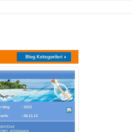
Blog Kategorileri
m blog
: 1022
tarihi
: 06.11.12
 BAYDAK
.1961 ADIYAMAN