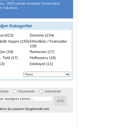
u.. 2003 yılında Anadolu Üniversitesi
e Fakultesi..
ığım Kategoriler
el (423)
Deneme (234)
elik Yaşam (155)
Etkinlikler / Festivaller
(19)
lar (18)
Ramazan (17)
- Tatil (17)
Haftasonu (16)
(13)
Edebiyat (11)
glarda
Yazarlarda
Galerilerde
ece bu yazarın bloglarında ara