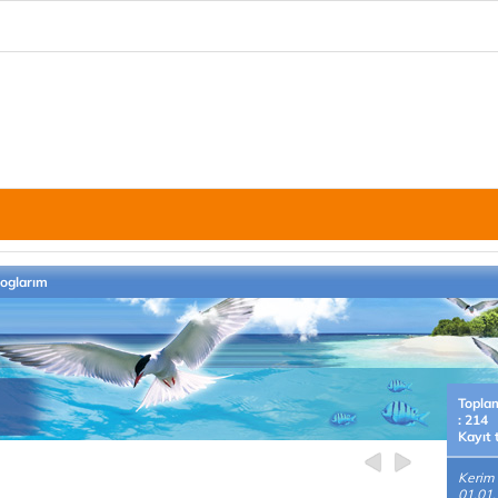
loglarım
Topla
: 214
Kayıt 
Kerim
01.01