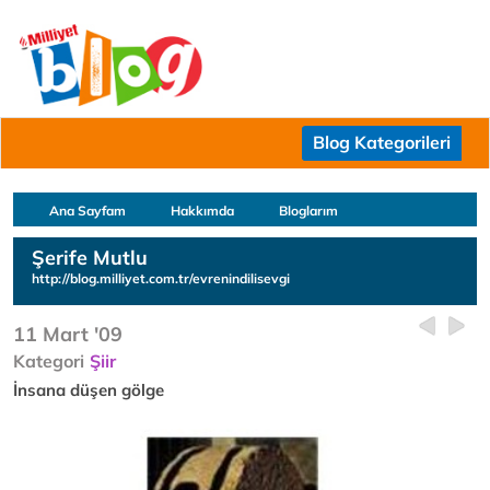
Blog Kategorileri
Ana Sayfam
Hakkımda
Bloglarım
Şerife Mutlu
http://blog.milliyet.com.tr/evrenindilisevgi
11 Mart '09
Kategori
Şiir
İnsana düşen gölge