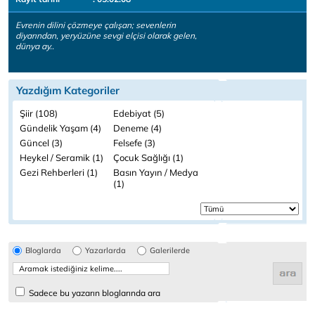
Evrenin dilini çözmeye çalışan; sevenlerin
diyarından, yeryüzüne sevgi elçisi olarak gelen,
dünya ay..
Yazdığım Kategoriler
Şiir (108)
Edebiyat (5)
Gündelik Yaşam (4)
Deneme (4)
Güncel (3)
Felsefe (3)
Heykel / Seramik (1)
Çocuk Sağlığı (1)
Gezi Rehberleri (1)
Basın Yayın / Medya
(1)
Bloglarda
Yazarlarda
Galerilerde
Sadece bu yazarın bloglarında ara