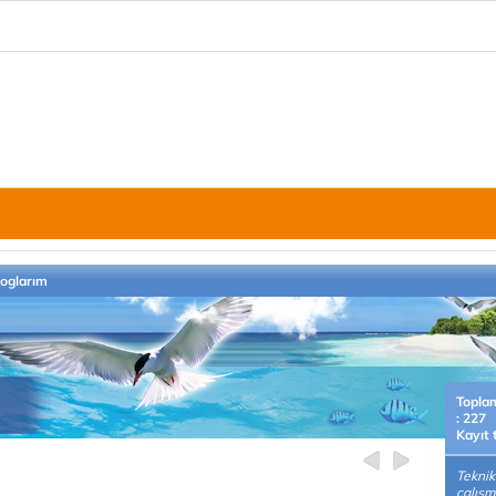
loglarım
Topla
: 227
Kayıt 
Teknik
çalış