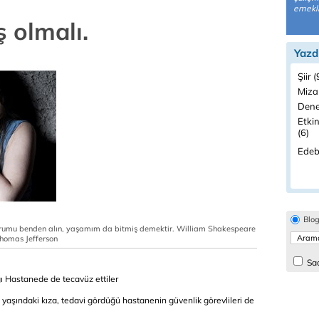
emekli
ş olmalı.
Yazd
Şiir 
Miza
Dene
Etkin
(6)
Edeb
Blo
rumu benden alın, yaşamım da bitmiş demektir. William Shakespeare
homas Jefferson
Sad
ğı Hastanede de tecavüz ettiler
aşındaki kıza, tedavi gördüğü hastanenin güvenlik görevlileri de