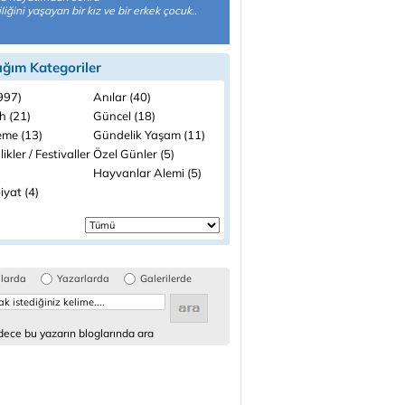
liğini yaşayan bir kız ve bir erkek çocuk..
ığım Kategoriler
(997)
Anılar (40)
h (21)
Güncel (18)
me (13)
Gündelik Yaşam (11)
likler / Festivaller
Özel Günler (5)
Hayvanlar Alemi (5)
iyat (4)
glarda
Yazarlarda
Galerilerde
ece bu yazarın bloglarında ara