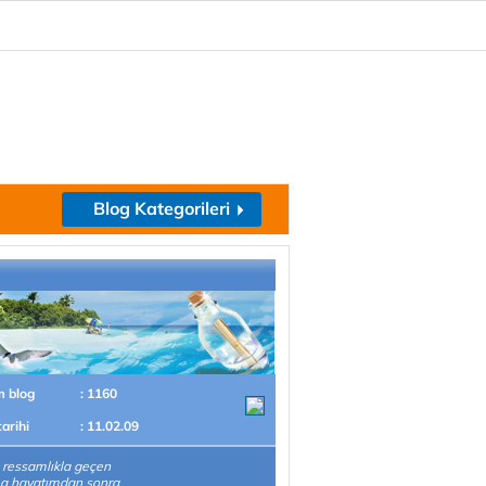
Blog Kategorileri
m blog
: 1160
tarihi
: 11.02.09
 ressamlıkla geçen
ma hayatımdan sonra