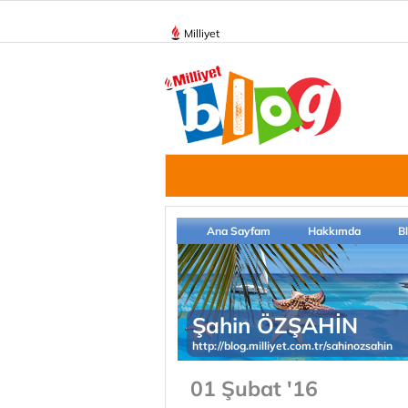
Milliyet
Ana Sayfam
Hakkımda
B
Şahin ÖZŞAHİN
http://blog.milliyet.com.tr/sahinozsahin
01 Şubat '16