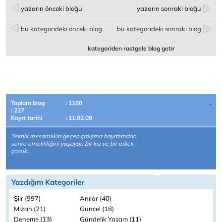
yazarın önceki bloğu
yazarın sonraki bloğu
bu kategorideki önceki blog
bu kategorideki sonraki blog
kategoriden rastgele blog getir
Toplam blog
: 1160
: 227
Kayıt tarihi
: 11.02.09
Teknik ressamlıkla geçen çalışma hayatımdan
sonra emekliliğini yaşayan bir kız ve bir erkek
çocuk..
Yazdığım Kategoriler
Şiir (997)
Anılar (40)
Mizah (21)
Güncel (18)
Deneme (13)
Gündelik Yaşam (11)