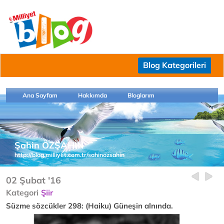
Blog Kategorileri
Ana Sayfam
Hakkımda
Bloglarım
Şahin ÖZŞAHİN
http://blog.milliyet.com.tr/sahinozsahin
02 Şubat '16
Kategori
Şiir
Süzme sözcükler 298: (Haiku) Güneşin alnında.