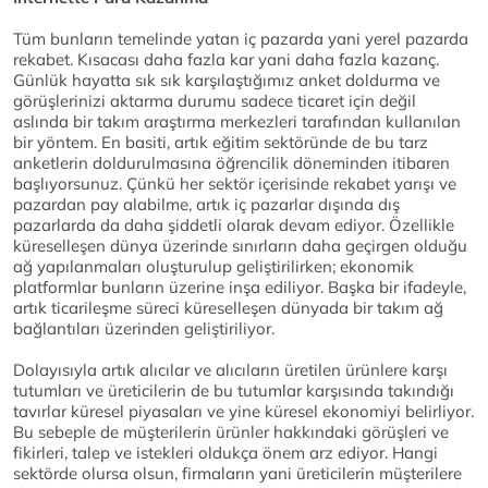
Tüm bunların temelinde yatan iç pazarda yani yerel pazarda
rekabet. Kısacası daha fazla kar yani daha fazla kazanç.
Günlük hayatta sık sık karşılaştığımız anket doldurma ve
görüşlerinizi aktarma durumu sadece ticaret için değil
aslında bir takım araştırma merkezleri tarafından kullanılan
bir yöntem. En basiti, artık eğitim sektöründe de bu tarz
anketlerin doldurulmasına öğrencilik döneminden itibaren
başlıyorsunuz. Çünkü her sektör içerisinde rekabet yarışı ve
pazardan pay alabilme, artık iç pazarlar dışında dış
pazarlarda da daha şiddetli olarak devam ediyor. Özellikle
küreselleşen dünya üzerinde sınırların daha geçirgen olduğu
ağ yapılanmaları oluşturulup geliştirilirken; ekonomik
platformlar bunların üzerine inşa ediliyor. Başka bir ifadeyle,
artık ticarileşme süreci küreselleşen dünyada bir takım ağ
bağlantıları üzerinden geliştiriliyor.
Dolayısıyla artık alıcılar ve alıcıların üretilen ürünlere karşı
tutumları ve üreticilerin de bu tutumlar karşısında takındığı
tavırlar küresel piyasaları ve yine küresel ekonomiyi belirliyor.
Bu sebeple de müşterilerin ürünler hakkındaki görüşleri ve
fikirleri, talep ve istekleri oldukça önem arz ediyor. Hangi
sektörde olursa olsun, firmaların yani üreticilerin müşterilere