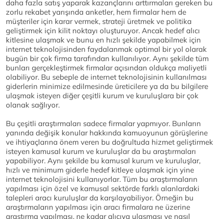
daha fazla satış yaparak kazançlarını arttırmaları gereken bu
zorlu rekabet yarışında anketler, hem firmalar hem de
müşteriler için karar vermek, strateji üretmek ve politika
geliştirmek için kilit noktayı oluşturuyor. Ancak hedef alıcı
kitlesine ulaşmak ve bunu en hızlı şekilde yapabilmek için
internet teknolojisinden faydalanmak optimal bir yol olarak
bugün bir çok firma tarafından kullanılıyor. Aynı şekilde tüm
bunları gerçekleştirmek firmalar açısından oldukça maliyetli
olabiliyor. Bu sebeple de internet teknolojisinin kullanılması
giderlerin minimize edilmesinde üreticilere ya da bu bilgilere
ulaşmak isteyen diğer çeşitli kurum ve kuruluşlara bir çok
olanak sağlıyor.
Bu çeşitli araştırmaları sadece firmalar yapmıyor. Bunların
yanında değişik konular hakkında kamuoyunun görüşlerine
ve ihtiyaçlarına önem veren bu doğrultuda hizmet geliştirmek
isteyen kamusal kurum ve kuruluşlar da bu araştırmaları
yapabiliyor. Aynı şekilde bu kamusal kurum ve kuruluşlar,
hızlı ve minimum giderle hedef kitleye ulaşmak için yine
internet teknolojisini kullanıyorlar. Tüm bu araştırmaların
yapılması için özel ve kamusal sektörde farklı alanlardaki
talepleri aracı kuruluşlar da karşılayabiliyor. Örneğin bu
araştırmaların yapılması için aracı firmalara ne üzerine
araştırma yapılması, ne kadar alıcıya ulaşması ve nasıl