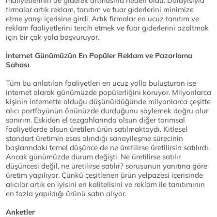
maliyetlerinin de giderek artmasına neden oldu. Dolayısıyla
firmalar artık reklam, tanıtım ve fuar giderlerini minimize
etme yarışı içerisine girdi. Artık firmalar en ucuz tanıtım ve
reklam faaliyetlerini tercih etmek ve fuar giderlerini azaltmak
için bir çok yola başvuruyor.
İnternet Günümüzün En Popüler Reklam ve Pazarlama
Sahası
Tüm bu anlatılan faaliyetleri en ucuz yolla buluşturan ise
internet olarak günümüzde popülerliğini koruyor. Milyonlarca
kişinin internette olduğu düşünüldüğünde milyonlarca çeşitte
alıcı portföyünün önünüzde durduğunu söylemek doğru olur
sanırım. Eskiden el tezgahlarında olsun diğer tarımsal
faaliyetlerde olsun üretilen ürün satılmaktaydı. Kitlesel
standart üretimin esas alındığı sanayileşme sürecinin
başlarındaki temel düşünce de ne üretilirse üretilirsin satılırdı.
Ancak günümüzde durum değişti. Ne üretilirse satılır
düşüncesi değil, ne üretilirse satılır? sorusunun yanıtına göre
üretim yapılıyor. Çünkü çeşitlenen ürün yelpazesi içerisinde
alıcılar artık en iyisini en kalitelisini ve reklam ile tanıtımının
en fazla yapıldığı ürünü satın alıyor.
Anketler