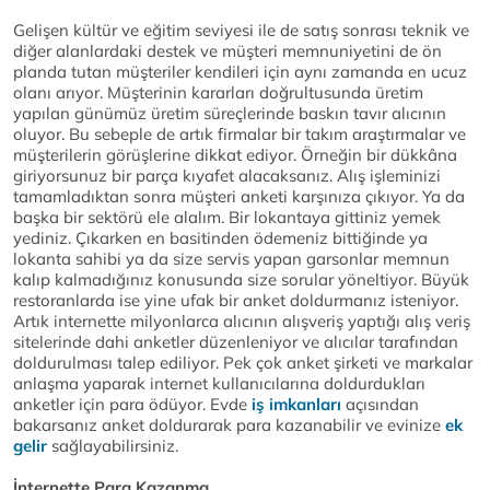
Gelişen kültür ve eğitim seviyesi ile de satış sonrası teknik ve
diğer alanlardaki destek ve müşteri memnuniyetini de ön
planda tutan müşteriler kendileri için aynı zamanda en ucuz
olanı arıyor. Müşterinin kararları doğrultusunda üretim
yapılan günümüz üretim süreçlerinde baskın tavır alıcının
oluyor. Bu sebeple de artık firmalar bir takım araştırmalar ve
müşterilerin görüşlerine dikkat ediyor. Örneğin bir dükkâna
giriyorsunuz bir parça kıyafet alacaksanız. Alış işleminizi
tamamladıktan sonra müşteri anketi karşınıza çıkıyor. Ya da
başka bir sektörü ele alalım. Bir lokantaya gittiniz yemek
yediniz. Çıkarken en basitinden ödemeniz bittiğinde ya
lokanta sahibi ya da size servis yapan garsonlar memnun
kalıp kalmadığınız konusunda size sorular yöneltiyor. Büyük
restoranlarda ise yine ufak bir anket doldurmanız isteniyor.
Artık internette milyonlarca alıcının alışveriş yaptığı alış veriş
sitelerinde dahi anketler düzenleniyor ve alıcılar tarafından
doldurulması talep ediliyor. Pek çok anket şirketi ve markalar
anlaşma yaparak internet kullanıcılarına doldurdukları
anketler için para ödüyor. Evde
iş imkanları
açısından
bakarsanız anket doldurarak para kazanabilir ve evinize
ek
gelir
sağlayabilirsiniz.
İnternette Para Kazanma