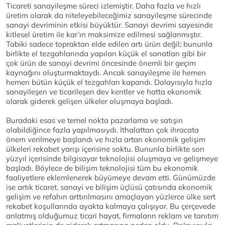
Ticareti sanayileşme süreci izlemiştir. Daha fazla ve hızlı
üretim olarak da niteleyebileceğimiz sanayileşme sürecinde
sanayi devriminin etkisi büyüktür. Sanayi devrimi sayesinde
kitlesel üretim ile kar’ın maksimize edilmesi sağlanmıştır.
Tabiki sadece topraktan elde edilen artı ürün değil; bununla
birlikte el tezgahlarında yapılan küçük el sanatları gibi bir
çok ürün de sanayi devrimi öncesinde önemli bir geçim
kaynağını oluşturmaktaydı. Ancak sanayileşme ile hemen
hemen bütün küçük el tezgahları kapandı. Dolayısıyla hızla
sanayileşen ve ticarileşen dev kentler ve hatta ekonomik
olarak giderek gelişen ülkeler oluşmaya başladı.
Buradaki esas ve temel nokta pazarlama ve satışın
olabildiğince fazla yapılmasıydı. İthalattan çok ihracata
önem verilmeye başlandı ve hızla artan ekonomik gelişim
ülkeleri rekabet yarışı içerisine soktu. Bununla birlikte son
yüzyıl içerisinde bilgisayar teknolojisi oluşmaya ve gelişmeye
başladı. Böylece de bilişim teknolojisi tüm bu ekonomik
faaliyetlere eklemlenerek büyümeye devam etti. Günümüzde
ise artık ticaret, sanayi ve bilişim üçlüsü çatısında ekonomik
gelişim ve refahın arttırılmasını amaçlayan yüzlerce ülke sert
rekabet koşullarında ayakta kalmaya çalışıyor. Bu çerçevede
anlatmış olduğumuz ticari hayat, firmaların reklam ve tanıtım