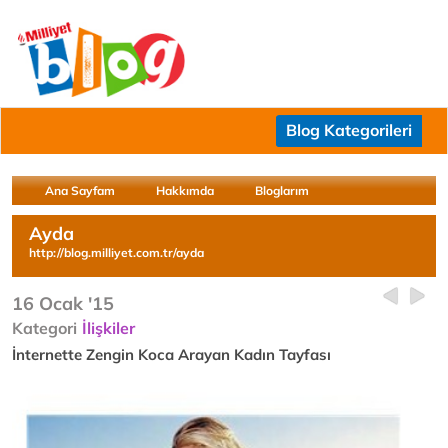
Blog Kategorileri
Ana Sayfam
Hakkımda
Bloglarım
Ayda
http://blog.milliyet.com.tr/ayda
16 Ocak '15
Kategori
İlişkiler
İnternette Zengin Koca Arayan Kadın Tayfası