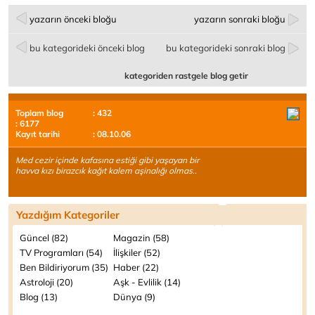
yazarın önceki bloğu
yazarın sonraki bloğu
bu kategorideki önceki blog
bu kategorideki sonraki blog
kategoriden rastgele blog getir
Toplam blog
: 432
: 6177
Kayıt tarihi
: 08.10.06
Med cezir içinde kafasına estiği gibi yaşayan bir
havva kızı birazcık kağıt kalem aşinalığı olmas..
Yazdığım Kategoriler
Güncel (82)
Magazin (58)
TV Programları (54)
İlişkiler (52)
Ben Bildiriyorum (35)
Haber (22)
Astroloji (20)
Aşk - Evlilik (14)
Blog (13)
Dünya (9)