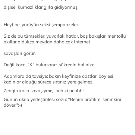
dişisel kurnazlıklar gırla gidiyormuş.
Heyt be, yürüyün seksi şempanzeler.
Siz de bu tümsekler, yuvarlak hatlar, boş bakışlar, mentollü
akıllar oldukça meydan daha çok internet
savaşları görür.
Değil koca, "K" bulursanız şükredin halinize.
Adamlara da tavsiye; bakın keyfinize dostlar, böylesi
kadınlar olduğu sürece sırtınız yere gelmez.
Zengin koca savaşıymış, peh ki pehhh!
Günün akıla yerleştirilesi sözü: "Benim profilim, seninkini
döver!";-)