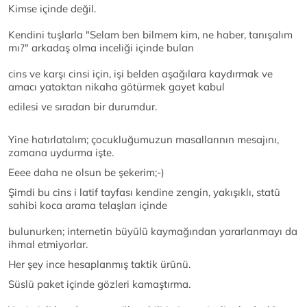
Kimse içinde değil.
Kendini tuşlarla "Selam ben bilmem kim, ne haber, tanışalım
mı?" arkadaş olma inceliği içinde bulan
cins ve karşı cinsi için, işi belden aşağılara kaydırmak ve
amacı yataktan nikaha götürmek gayet kabul
edilesi ve sıradan bir durumdur.
Yine hatırlatalım; çocukluğumuzun masallarının mesajını,
zamana uydurma işte.
Eeee daha ne olsun be şekerim;-)
Şimdi bu cins i latif tayfası kendine zengin, yakışıklı, statü
sahibi koca arama telaşları içinde
bulunurken; internetin büyülü kaymağından yararlanmayı da
ihmal etmiyorlar.
Her şey ince hesaplanmış taktik ürünü.
Süslü paket içinde gözleri kamaştırma.