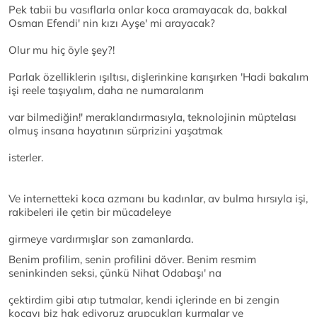
Pek tabii bu vasıflarla onlar koca aramayacak da, bakkal
Osman Efendi' nin kızı Ayşe' mi arayacak?
Olur mu hiç öyle şey?!
Parlak özelliklerin ışıltısı, dişlerinkine karışırken 'Hadi bakalım
işi reele taşıyalım, daha ne numaralarım
var bilmediğin!' meraklandırmasıyla, teknolojinin müptelası
olmuş insana hayatının sürprizini yaşatmak
isterler.
Ve internetteki koca azmanı bu kadınlar, av bulma hırsıyla işi,
rakibeleri ile çetin bir mücadeleye
girmeye vardırmışlar son zamanlarda.
Benim profilim, senin profilini döver. Benim resmim
seninkinden seksi, çünkü Nihat Odabaşı' na
çektirdim gibi atıp tutmalar, kendi içlerinde en bi zengin
kocayı biz hak ediyoruz grupçukları kurmalar ve