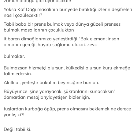
zaman olduğu gibi uyanacaktır!
Yoksa Kaf Dağı masalının bünyede bıraktığı izlerin deşifreleri
nasıl çözülecektir?
Tabii baba bir prens bulmak veya dünya güzeli prenses
bulmak masallarının çocukluktan
itibaren dimağlarımıza yerleştirdiği "Bak eleman; insan
olmanın gereği, hayatı sağlama alacak zevc
bulmaktır.
Bulmazsan hizmetçi olursun, külkedisi olursun kuru ekmeğe
talim edersin.
Akıllı ol, yerleştir bakalım beyinciğine bunları.
Büyüyünce işine yarayacak, şükranlarını sunacaksın"
damardan mesajlarıylayetişen bizler için,
tuşlardan kurbağa öpüp, prens olmasını beklemek ne derece
yanlış ki?!
Değil tabii ki.