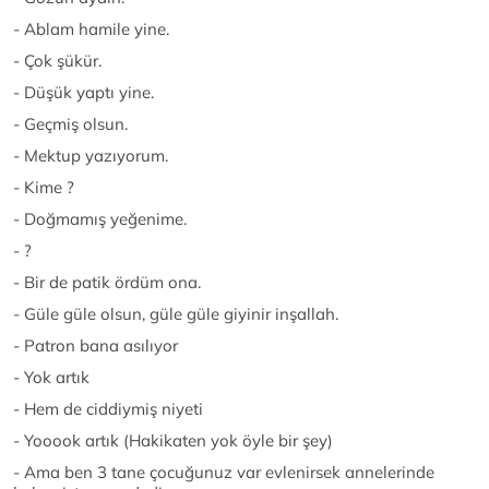
- Ablam hamile yine.
- Çok şükür.
- Düşük yaptı yine.
- Geçmiş olsun.
- Mektup yazıyorum.
- Kime ?
- Doğmamış yeğenime.
- ?
- Bir de patik ördüm ona.
- Güle güle olsun, güle güle giyinir inşallah.
- Patron bana asılıyor
- Yok artık
- Hem de ciddiymiş niyeti
- Yooook artık (Hakikaten yok öyle bir şey)
- Ama ben 3 tane çocuğunuz var evlenirsek annelerinde