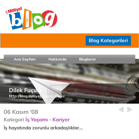
Blog Kategorileri
Ana Sayfam
Hakkımda
Bloglarım
Dilek Fuçucı
http://blog.milliyet.com.tr/dilekc
06 Kasım '08
Kategori
İş Yaşamı - Kariyer
İş hayatında zorunlu arkadaşlıklar...