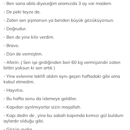
- Ben sana abla diyeceğim aramızda 3 ay var madem.
- De peki teyze de.
- Zaten sen şişmansın ya benden büyük gözüküyorsun.
- Doğrudur.
- Ben de yine kilo verdim.
- Bravo.
- Dün de vermiştim.
- Aferin. ( Sen işe girdiğinden beri 60 kg vermişsindir zaten
bittin yoksun ki sen artık )
- Yine evlenme teklifi aldım aynı geçen haftadaki gibi ama
kabul etmedim.
- Hayırlısı.
- Bu hafta sonu da istemeye geldiler.
- Kapıdan ayrılmıyorlar sizin maşallah.
- Kapı dedin de , yine bu sabah kapımda kırmızı gül buldum
aylardır olduğu gibi.
- Gözün aydın.