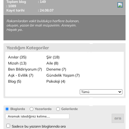
Toplam blog
: 149
: 1089
Kayıt tarihi
: 24.08.07
Rakamlardan vakit buldukça harflere bulanan,
okuyan, yazan bir mali müşavirim. Anneyim.
Hayatı ya..
Yazdığım Kategoriler
Anılar (35)
Şiir (18)
Mizah (13)
Aile (8)
Ben Bildiriyorum (7)
Deneme (7)
Aşk - Evlilik (7)
Gündelik Yaşam (7)
Blog (5)
Psikoloji (4)
Bloglarda
Yazarlarda
Galerilerde
Sadece bu yazarın bloglarında ara