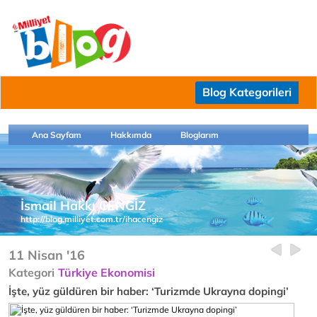
Blog Kategorileri
Ana Sayfam
Hakkımda
Bloglarım
İsmail Hakkı CENGİZ
http://blog.milliyet.com.tr/ihacengiz
11 Nisan '16
Kategori
Türkiye Ekonomisi
İşte, yüz güldüren bir haber: ‘Turizmde Ukrayna dopingi’