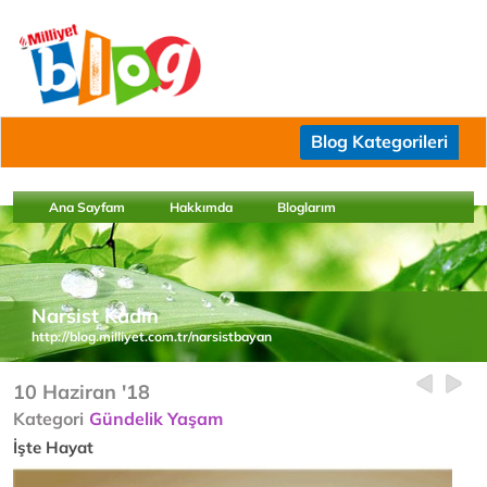
Blog Kategorileri
Ana Sayfam
Hakkımda
Bloglarım
Narsist Kadın
http://blog.milliyet.com.tr/narsistbayan
10 Haziran '18
Kategori
Gündelik Yaşam
İşte Hayat