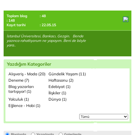
Toplam blog
: 48
: 148
Kayıt tarihi
: 22.05.15
İstanbul Üniversitesi, Bankacı, Gezgin. Bende
yazınca rahatlıyorum ne yapayım. Beni de böyle
yara..
Yazdığım Kategoriler
Alışveriş - Moda (20)
Gündelik Yaşam (11)
Deneme (7)
Haftasonu (2)
Blog yazarları
Edebiyat (1)
tartışıyor! (1)
İlişkiler (1)
Yolculuk (1)
Dünya (1)
Eğlence - Hobi (1)
Bloglarda
Yazarlarda
Galerilerde