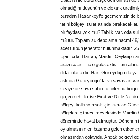
olmadığını düşünün ve elektrik üretilmiy
buradan Hasankeyf’e geçmemizin de bir
tarihi bölgeyi sular altında bırakacakl
bir faydası yok mu? Tabi ki var, oda sul
m3 tür. Toplam su depolama hacmi 48,7
adet türbün jeneratör bulunmaktadır. 2
Şanlıurfa, Harran, Mardin, Ceylanpınar
arazi sulanır hale gelecektir. Tüm alanla
dolar olacaktır. Hani Güneydoğu da ya d
aslında Güneydoğu’da su savaşları var d
seviye de suya sahip nehirler bu bölg
geçen nehirler ise Fırat ve Dicle Nehir
bölgeyi kalkındırmak için kurulan Gün
bölgelere gitmesi meselesinde Mardin
döneminde hayat bulmuştur. Dönemin ik
oy almasının en başında gelen etkenleri
olmasından dolayıdır. Ancak bölgeyi gez