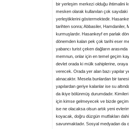
bir yerleşim merkezi olduğu ihtimalini
mesken olarak kullanılan çok sayıdaki 
yerleştiklerini göstermektedir. Hasanke
tarihten sonra; Abbasiler, Hamdaniler, 
kurmuşlardır. Hasankeyf en parlak dön
dönemden kalan pek çok tarihi eser mev
yabancı turist çeken dağların arasında 
memnun, onlar için en temel geçim kayna
devlet orada ki mülk sahiplerine, oraya
verecek. Orada yer alan bazı yapılar y
alınacaktır. Mesela bunlardan bir tanesi
yapılardan geriye kalanlar ise su altın
da ikiye bölünmüş durumdadır. Kimileri 
için kimse gelmeyecek ve bizde geçim 
ise ne olacaksa olsun artık yeni evler
koyacak, doğru düzgün mutfakları dahi 
savunmaktadır. Sosyal medyadan da o b