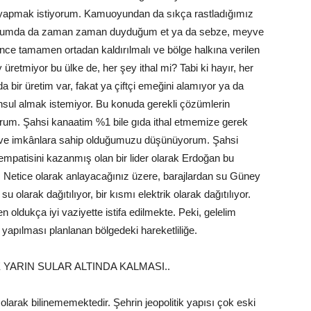
i yapmak istiyorum. Kamuoyundan da sıkça rastladığımız
tuğumda da zaman zaman duyduğum et ya da sebze, meyve
bence tamamen ortadan kaldırılmalı ve bölge halkına verilen
ey üretmiyor bu ülke de, her şey ithal mi? Tabi ki hayır, her
a bir üretim var, fakat ya çiftçi emeğini alamıyor ya da
l almak istemiyor. Bu konuda gerekli çözümlerin
orum. Şahsi kanaatim %1 bile gıda ithal etmemize gerek
t ve imkânlara sahip olduğumuzu düşünüyorum. Şahsi
mpatisini kazanmış olan bir lider olarak Erdoğan bu
r. Netice olarak anlayacağınız üzere, barajlardan su Güney
 su olarak dağıtılıyor, bir kısmı elektrik olarak dağıtılıyor.
 oldukça iyi vaziyette istifa edilmekte. Peki, gelelim
yapılması planlanan bölgedeki hareketliliğe.
YARIN SULAR ALTINDA KALMASI..
arak bilinememektedir. Şehrin jeopolitik yapısı çok eski