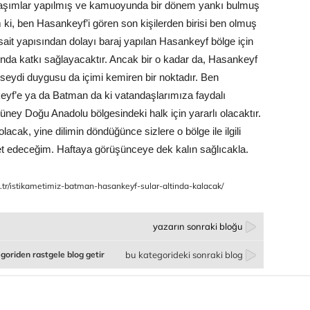
ylaşımlar yapılmış ve kamuoyunda bir dönem yankı bulmuş
ki, ben Hasankeyf’i gören son kişilerden birisi ben olmuş
it yapısından dolayı baraj yapılan Hasankeyf bölge için
nda katkı sağlayacaktır. Ancak bir o kadar da, Hasankeyf
eydi duygusu da içimi kemiren bir noktadır. Ben
eyf’e ya da Batman da ki vatandaşlarımıza faydalı
y Doğu Anadolu bölgesindeki halk için yararlı olacaktır.
acak, yine dilimin döndüğünce sizlere o bölge ile ilgili
et edeceğim. Haftaya görüşünceye dek kalın sağlıcakla.
tr/i
stikametimiz-batman-hasankeyf-sular-altinda-kalacak/
yazarın sonraki bloğu
goriden rastgele blog getir
bu kategorideki sonraki blog