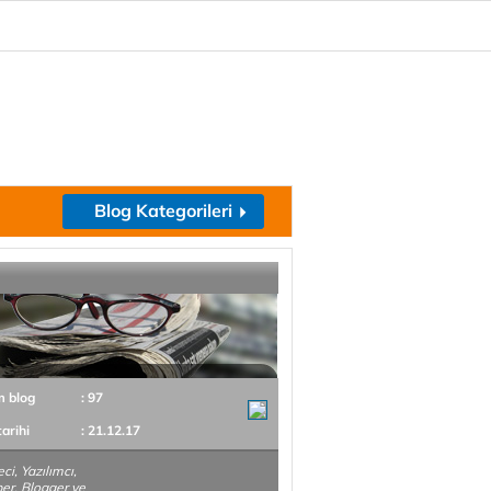
Blog Kategorileri
m blog
: 97
tarihi
: 21.12.17
ci, Yazılımcı,
er, Blogger ve