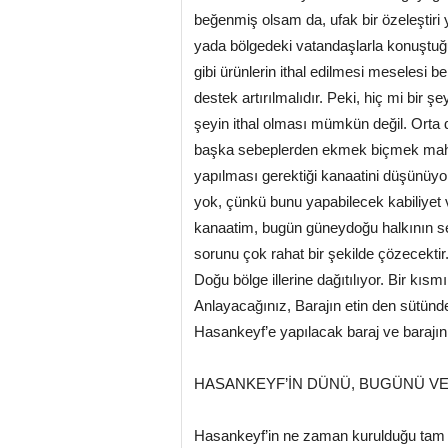
beğenmiş olsam da, ufak bir özeleştir
yada bölgedeki vatandaşlarla konuş
gibi ürünlerin ithal edilmesi meselesi 
destek artırılmalıdır. Peki, hiç mi bir ş
şeyin ithal olması mümkün değil. Orta d
başka sebeplerden ekmek biçmek mahsu
yapılması gerektiği kanaatini düşünüy
yok, çünkü bunu yapabilecek kabiliye
kanaatim, bugün güneydoğu halkının se
sorunu çok rahat bir şekilde çözecekti
Doğu bölge illerine dağıtılıyor. Bir kısmı
Anlayacağınız, Barajın etin den sütünden
Hasankeyf’e yapılacak baraj ve barajın 
HASANKEYF’İN DÜNÜ, BUGÜNÜ VE 
Hasankeyf’in ne zaman kurulduğu tam ol