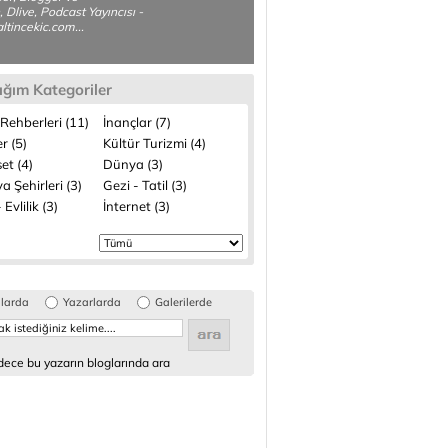
, Dlive, Podcast Yayıncısı -
ltincekic.com...
ığım Kategoriler
Rehberleri (11)
İnançlar (7)
r (5)
Kültür Turizmi (4)
et (4)
Dünya (3)
 Şehirleri (3)
Gezi - Tatil (3)
 Evlilik (3)
İnternet (3)
glarda
Yazarlarda
Galerilerde
ece bu yazarın bloglarında ara