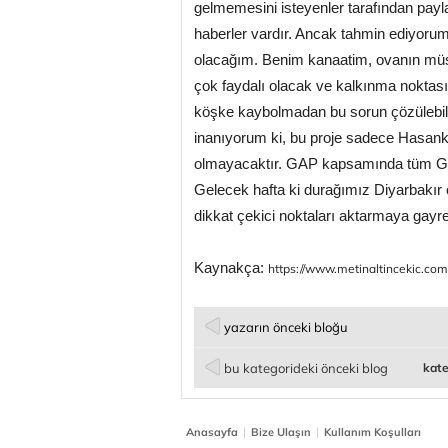
gelmemesini isteyenler tarafından pa
haberler vardır. Ancak tahmin ediyorum 
olacağım. Benim kanaatim, ovanın müsa
çok faydalı olacak ve kalkınma noktası
köşke kaybolmadan bu sorun çözülebils
inanıyorum ki, bu proje sadece Hasank
olmayacaktır. GAP kapsamında tüm Güne
Gelecek hafta ki durağımız Diyarbakır ol
dikkat çekici noktaları aktarmaya gayr
Kaynakça:
https://www.metinaltincekic.com.
yazarın önceki bloğu
bu kategorideki önceki blog
kate
|
|
Anasayfa
Bize Ulaşın
Kullanım Koşulları