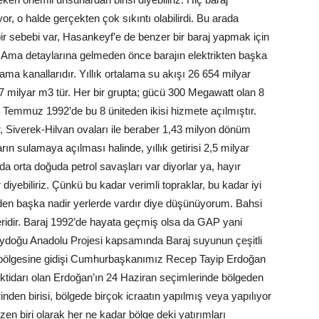
or, o halde gerçekten çok sıkıntı olabilirdi. Bu arada
 sebebi var, Hasankeyf’e de benzer bir baraj yapmak için
ar. Ama detaylarına gelmeden önce barajın elektrikten başka
ama kanallarıdır. Yıllık ortalama su akışı 26 654 milyar
 milyar m3 tür. Her bir grupta; gücü 300 Megawatt olan 8
5 Temmuz 1992’de bu 8 üniteden ikisi hizmete açılmıştır.
, Siverek-Hilvan ovaları ile beraber 1,43 milyon dönüm
rın sulamaya açılması halinde, yıllık getirisi 2,5 milyar
a orta doğuda petrol savaşları var diyorlar ya, hayır
iyebiliriz. Çünkü bu kadar verimli topraklar, bu kadar iyi
eden başka nadir yerlerde vardır diye düşünüyorum. Bahsi
leridir. Baraj 1992’de hayata geçmiş olsa da GAP yani
eydoğu Anadolu Projesi kapsamında Baraj suyunun çeşitli
 bölgesine gidişi Cumhurbaşkanımız Recep Tayip Erdoğan
tidarı olan Erdoğan’ın 24 Haziran seçimlerinde bölgeden
nden birisi, bölgede birçok icraatın yapılmış veya yapılıyor
en biri olarak her ne kadar bölge deki yatırımları