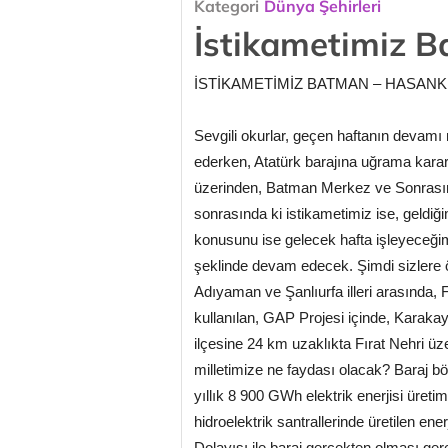
Kategori
Dünya Şehirleri
İstikametimiz 
İSTİKAMETİMİZ BATMAN – HASANK
Sevgili okurlar, geçen haftanın devam
ederken, Atatürk barajına uğrama karar
üzerinden, Batman Merkez ve Sonrası
sonrasında ki istikametimiz ise, geldiğ
konusunu ise gelecek hafta işleyeceği
şeklinde devam edecek. Şimdi sizlere ö
Adıyaman ve Şanlıurfa illeri arasında, 
kullanılan, GAP Projesi içinde, Karaka
ilçesine 24 km uzaklıkta Fırat Nehri üze
milletimize ne faydası olacak? Baraj bö
yıllık 8 900 GWh elektrik enerjisi üreti
hidroelektrik santrallerinde üretilen en
Dolayısı ile baraj gerçekten olması gere