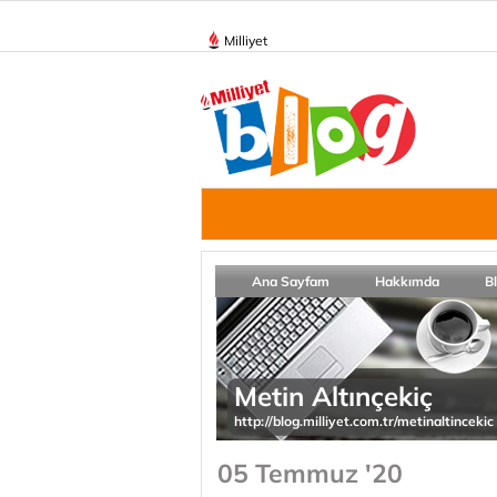
Milliyet
Ana Sayfam
Hakkımda
B
Metin Altınçekiç
http://blog.milliyet.com.tr/metinaltincekic
05 Temmuz '20