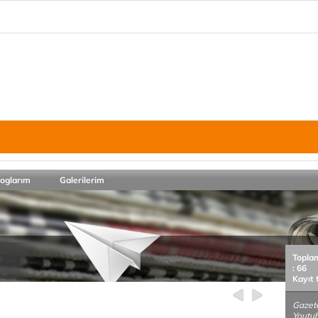
loglarım
Galerilerim
Topla
: 66
Kayıt 
Gazete
Youtub