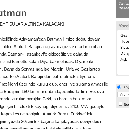
Twitch
metina
Batman
EYF SULAR ALTINDA KALACAK!
Yazd
Gezi 
ı niteliğinde Adıyaman’dan Batman ilimize doğru devam
Habe
ı aldık. Atatürk Barajına uğrayacağız ve oradan otoban
Siyas
Dünya
nda Batman-Hasankeyf’e gideceğiz ve daha da
Aşk -
imiz istikamette kalan Diyarbakır olacak. Diyarbakır
m. Daha da Sonrasında ise Mardin, Urfa ve Gaziantep
ncelikle Atatürk Barajından bahis etmek istiyorum.
Fırat Nehri üzerinde kurulu olup, enerji ve sulama amacı ile
Blo
ya Barajının 180 km mansabında, Şanlıurfa ilinin Bozova
rinde kurulan barajdır. Peki, bu barajın halkımıza,
Sad
lge için bir elektrik kaynağı diyebiliriz. 2400 MW gücüyle
m kapasitesine sahiptir. Atatürk Barajı, Türkiye’deki
erjinin yüzde 20’sini tek başına karşılayacak seviyededir.
ken önemli unsurlardan birisi diyebiliriz. Hiç baraj