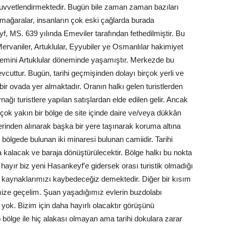
 kuvvetlendirmektedir. Bugün bile zaman zaman bazıları
mağaralar, insanların çok eski çağlarda burada
yf, MS. 639 yılında Emeviler tarafından fethedilmiştir. Bu
Mervaniler, Artuklular, Eyyubiler ye Osmanlılar hakimiyet
emini Artuklular döneminde yaşamıştır. Merkezde bu
cuttur. Bugün, tarihi geçmişinden dolayı birçok yerli ve
bir ovada yer almaktadır. Oranın halkı gelen turistlerden
ğı turistlere yapılan satışlardan elde edilen gelir. Ancak
 çok yakın bir bölge de site içinde daire ve/veya dükkân
erinden alınarak başka bir yere taşınarak koruma altına
 bölgede bulunan iki minaresi bulunan camiidir. Tarihi
da kalacak ve baraja dönüştürülecektir. Bölge halkı bu nokta
hayır biz yeni Hasankeyf’e gidersek orası turistik olmadığı
kaynaklarımızı kaybedeceğiz demektedir. Diğer bir kısım
imize geçelim. Şuan yaşadığımız evlerin buzdolabı
yok. Bizim için daha hayırlı olacaktır görüşünü
ölge ile hiç alakası olmayan ama tarihi dokulara zarar