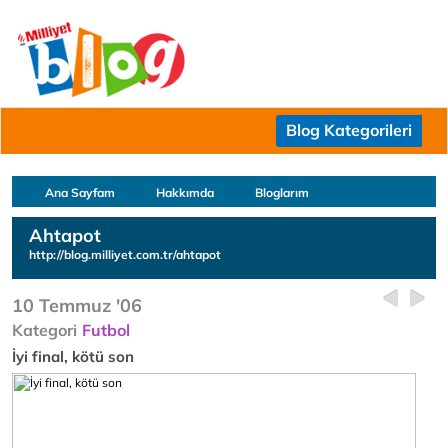
Blog Kategorileri
Ana Sayfam
Hakkımda
Bloglarım
Ahtapot
http://blog.milliyet.com.tr/ahtapot
10 Temmuz '06
Kategori
Futbol
İyi final, kötü son