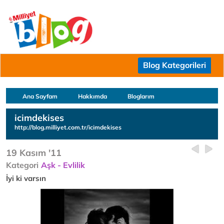
Blog Kategorileri
Ana Sayfam
Hakkımda
Bloglarım
icimdekises
http://blog.milliyet.com.tr/icimdekises
19 Kasım '11
Kategori
Aşk - Evlilik
İyi ki varsın