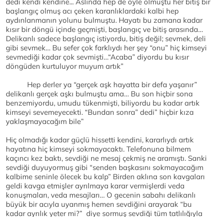
dedi kendi kendine... Aslında hep de öyle olmuştu her bitiş bir
başlangıç olmuş acı çeken karanlıklardaki kalbi hep
aydınlanmanın yolunu bulmuştu. Hayatı bu zamana kadar
kısır bir döngü içinde geçmişti, başlangıç ve bitiş arasında…
Delikanlı sadece başlangıç istiyordu, bitiş değil; sevmek, deli
gibi sevmek… Bu sefer çok farklıydı her şey “onu” hiç kimseyi
sevmediği kadar çok sevmişti…“Acaba” diyordu bu kısır
döngüden kurtuluyor muyum artık”
Hep derler ya “gerçek aşk hayatta bir defa yaşanır”
delikanlı gerçek aşkı bulmuştu ama… Bu son hiçbir sona
benzemiyordu, umudu tükenmişti, biliyordu bu kadar artık
kimseyi sevemeyecekti. “Bundan sonra” dedi” hiçbir kıza
yaklaşmayacağım bile”
Hiç olmadığı kadar güçlü hissetti kendini, kararlıydı artık
hayatına hiç kimseyi sokmayacaktı. Telefonuna bilmem
kaçıncı kez baktı, sevdiği ne mesaj çekmiş ne aramıştı. Sanki
sevdiği duyuyormuş gibi “senden başkasını sokmayacağım
kalbime seninle ölecek bu kalp” Birden aklına son kavgaları
geldi kavga etmişler ayrılmaya karar vermişlerdi veda
konuşmaları, veda mesajları… O gecenin sabahı delikanlı
büyük bir acıyla uyanmış hemen sevdiğini arayarak “bu
kadar ayrılık yeter mi?” diye sormuş sevdiği tüm tatlılığıyla