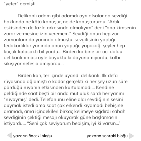
“yeter” demişti.
Delikanlı adam gibi adamdı ayrı olsalar da sevdiği
hakkında ne kötü konuşur, ne de konuştururdu. “Artık
eskisinden de fazla arkasında olmalıyım” dedi “ona kimsenin
zarar vermesine izin veremem.” Sevdiği onun hep zor
zamanlarında yanında olmuştu, sevgilisinin yaptığı
fedakarlıklar yanında onun yaptığı, yapacağı şeyler hep
küçük kalacaktı biliyordu… Birden kalbine bir acı doldu
delikanlının acı öyle büyüktü ki dayanamıyordu, kalbi
sıkışıyor nefes alamıyordu…
Birden kan, ter içinde uyandı delikanlı. İlk defa
rüyasında ağlamıştı o kadar gerçekti ki her şey uzun süre
gördüğü rüyanın etkisinden kurtulamadı… Kendine
geldiğinde saat beşti bir anda mutluluk sardı her yanını
“rüyaymış” dedi. Telefonunu eline aldı sevdiğinin sesini
duymak istedi ama saat çok erkendi kıyamadı bebişine
aramadı, ama içindekileri birkaç kelimeye sığdırdı sabah
sevdiğinin çektiği mesajı okuyarak güne başlamasını
istiyordu… “Seni çok seviyorum bebişim, iyi ki varsın…”
yazarın önceki bloğu
yazarın sonraki bloğu