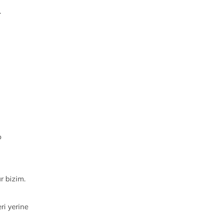
.
p
r bizim.
ri yerine