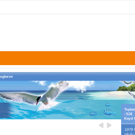
loglarım
Topla
: 526
Kayıt 
1979 Y
okulu