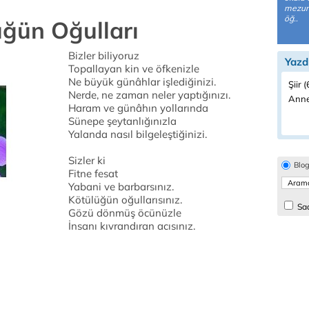
mezunu
öğ..
lüğün Oğulları
Bizler biliyoruz
Yazd
Topallayan kin ve öfkenizle
Ne büyük günâhlar işlediğinizi.
Şiir 
Nerde, ne zaman neler yaptığınızı.
Anne
Haram ve günâhın yollarında
Sünepe şeytanlığınızla
Yalanda nasıl bilgeleştiğinizi.
Sizler ki
Blo
Fitne fesat
Yabani ve barbarsınız.
Kötülüğün oğullarısınız.
Sad
Gözü dönmüş öcünüzle
İnsanı kıvrandıran acısınız.