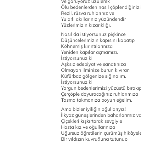
Ve görüyoruz üzülerek
Ölü bedenlerden nasıl çöplendiğinizi
Rezil, rüsva ruhlarınız ve
Yularlı akıllarınız yüzündendir
Yüzlerimizin kızarıklığı.
Nasıl da istiyorsunuz pişkince
Düşüncelerimizin kapısını kapatıp
Köhnemiş kırıntılarınıza
Yeniden kapılar açmamızı.
İstiyorsunuz ki
Aşksız edebiyat ve sanatınıza
Olmayan ilminize burun kıvıran
Küfürbaz gölgenize sığınalım.
İstiyorsunuz ki
Yorgun bedenlerimizi yüzüstü bırakı
Çerçöple doyuracağınız ruhlarımıza
Tasma takmanıza boyun eğelim.
Ama bizler iyiliğin oğullarıyız!
İlkyaz güneşlerinden baharlarımız va
Çiçekleri kışkırtarak sevgiyle
Hasta kız ve oğullarınıza
Uğursuz öğretilerin çürümüş hikâyele
Bir yıldızın kuyruğuna tutunup