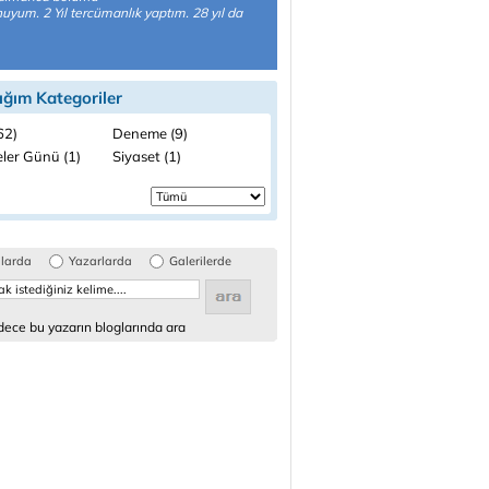
yum. 2 Yıl tercümanlık yaptım. 28 yıl da
ığım Kategoriler
(62)
Deneme (9)
ler Günü (1)
Siyaset (1)
glarda
Yazarlarda
Galerilerde
ece bu yazarın bloglarında ara