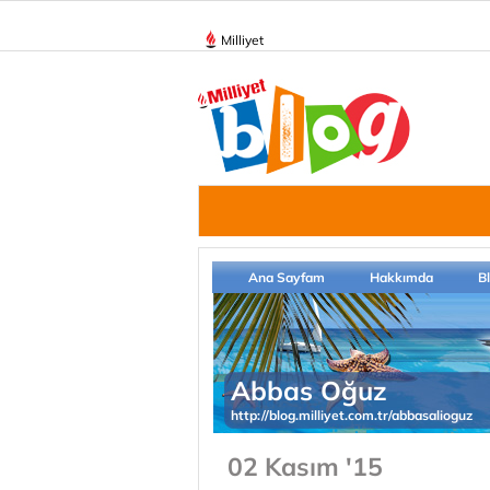
Milliyet
Ana Sayfam
Hakkımda
B
Abbas Oğuz
http://blog.milliyet.com.tr/abbasalioguz
02 Kasım '15