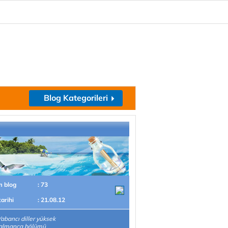
Blog Kategorileri
m blog
: 73
tarihi
: 21.08.12
abancı diller yüksek
 almanca bölümü