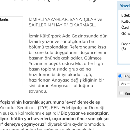
Yazd
Edeb
İZMİRLİ YAZARLAR, SANATÇILAR ve
Kültü
ŞAİRLERİN "HAYIR" ÇIKARMASI…
Özel
Günc
İzmir Kültürpark Ada Gazinosunda dün
İzmirli yazar ve sanatçılardan bir
Doğa
bölümü toplandılar. Referanduma kısa
(3)
bir süre kala duygularını, düşüncelerini
basının önünde açıkladılar. Gülmece
Yazınının büyük ustası Muzaffer İzgü
basın toplantısında grup adına
hazırlanan bildiriyi okudu. İzgü,
Blo
hazırlanan Anayasa değişikliğinin bir
sivil darbe Anayasa'sı olduğunu
savundu.
Sad
 faşizminin karanlık uçurumuna 'evet' demekle eş
 Yazarlar Sendikası (TYS), PEN, Edebiyatçılar Derneği
n suskun kalmalarını eleştirdi.
“Biz yazar ve sanatçılar,
iyor, bütün yurtseverleri, uçurumdan önce son çıkışa
ır' demeye çağırıyoruz”
diyerek tüm aydınlanmadan,
ştan yana olanları bu çağrıya kulak vermelerini