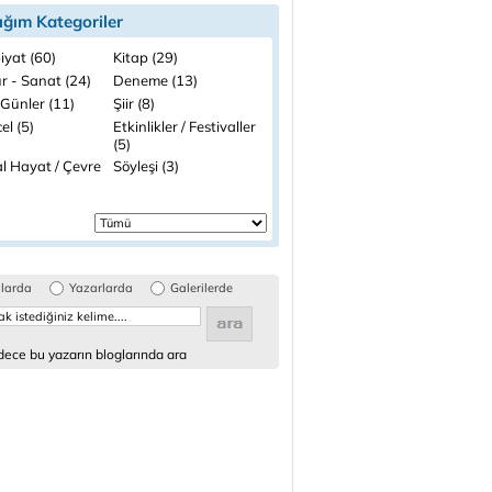
ığım Kategoriler
iyat (60)
Kitap (29)
r - Sanat (24)
Deneme (13)
 Günler (11)
Şiir (8)
el (5)
Etkinlikler / Festivaller
(5)
l Hayat / Çevre
Söyleşi (3)
glarda
Yazarlarda
Galerilerde
ece bu yazarın bloglarında ara