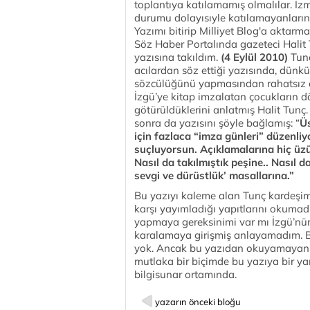
toplantıya katılamamış olmalılar. İzm
durumu dolayısıyle katılamayanların g
Yazımı bitirip Milliyet Blog'a akta
Söz Haber Portalında gazeteci Halit
yazısına takıldım.
(4 Eylül 2010)
Tunç
acılardan söz ettiği yazısında, dünkü
sözcülüğünü yapmasından rahatsız o
İzgü’ye kitap imzalatan çocukların
götürüldüklerini anlatmış Halit Tunç. 
sonra da yazısını şöyle bağlamış: “
Ü
için fazlaca “imza günleri” düzenliy
suçluyorsun.
Açıklamalarına hiç üz
Nasıl da takılmıştık peşine..
Nasıl da
sevgi ve dürüstlük’ masallarına.”
Bu yazıyı kaleme alan Tunç kardeşim
karşı yayımladığı yapıtlarını okumadı
yapmaya gereksinimi var mı İzgü’nün
karalamaya girişmiş anlayamadım. B
yok. Ancak bu yazıdan okuyamayanlar
mutlaka bir biçimde bu yazıya bir yanıt
bilgisunar ortamında.
yazarın önceki bloğu