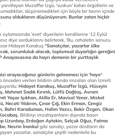
a yanıtlayan Muzaffer İzgü, 'suskun' kalan örgütlerin ve
umadıkları, düşünemedikleri için böyle bir tavrın içinde
sunu olduklarını düşünüyorum. Bunlar zaten hiçbir
.
k oylamasında 'evet' diyenlerin kendilerine '12 Eylül
ız diye sorduklarını belirterek, 'Bu, cehaletin sonucu
 yazar Hidayet Karakuş
“Sanatçılar, yazarlar ülke
cak, sorumluluk alacak, toplumsal duyarlığın gereğini
KP Anayasasına da hayrı demenin bir yurttaşlık
mizi arayacağımız günlerin gelmemesi için 'hayır'
a önceden verilen bildirin altında imzaları olan İzmirli
uşuyordu:
Hidayet Karakuş, Muzaffer İzgü, Hüseyin
ş, Mehmet Sadık Kırımlı, Lütfü Dağtaş, Avram
mit Yaşar Işıkhan, Atilla Er, Mavisel Yener, Misket
, Necati Yıldırım, Çınar Çığ, Ekin Erman, Cengiz
in, Bahri Karaduman, Halim Yazıcı, Bekir Özgen, Okan
 Kocabaş.
Bildiriyi imzalayanların dışında basın
nep Uzunbay, Erdoğan Aytekin, Selçuk Oğuz, Fatma
be, Nesrin İnankul
gibi sanatçı, yazar dostların da
yan yazarlar, sanatçılar çeşitli nedenlerle bu