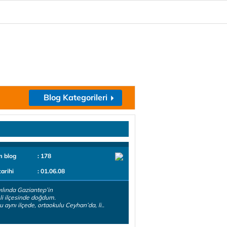
Blog Kategorileri
m blog
: 178
tarihi
: 01.06.08
ılında Gaziantep’in
i ilçesinde doğdum.
lu aynı ilçede, ortaokulu Ceyhan’da, li..