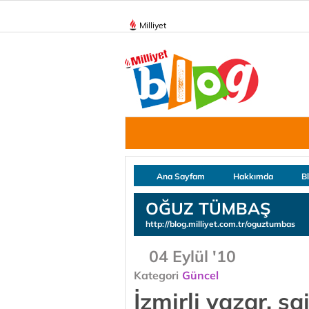
Milliyet
Ana Sayfam
Hakkımda
B
OĞUZ TÜMBAŞ
http://blog.milliyet.com.tr/oguztumbas
04 Eylül '10
Kategori
Güncel
İzmirli yazar, şa