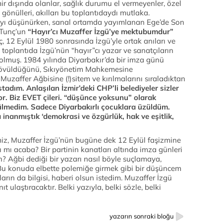
ir dışında olanlar, sağlık durumu el vermeyenler, özel
önülleri, akılları bu toplantıdaydı mutlaka.
rmayı düşünürken, sanal ortamda yayımlanan Ege’de Son
 Tunç’un
“
Hayır’cı Muzaffer İzgü’ye mektubumdur”
, 12 Eylül 1980 sonrasında İzgü’yle ortak anıları ve
 toplantıda İzgü’nün “hayır”cı yazar ve sanatçıların
lmuş. 1984 yılında Diyarbakır’da bir imza günü
 dövüldüğünü, Sıkıyönetim Mahkemesine
Muzaffer Ağbisine (!)sitem ve kırılmalarını sıraladıktan
stadım.
Anlaşılan İzmir’deki CHP’li belediyeler sizler
or.
Biz EVET çileri. “düşünce yoksunu” olarak
ülmedim.
Sadece Diyarbakırlı çocuklara üzüldüm.
 inanmıştık ‘demokrasi ve özgürlük, hak ve eşitlik,
iz, Muzaffer İzgü’nün bugüne dek 12 Eylül faşizmine
 mı acaba? Bir partinin kanatları altında imza günleri
? Ağbi dediği bir yazarı nasıl böyle suçlamaya,
u konuda elbette polemiğe girmek gibi bir düşüncem
ın da bilgisi, haberi olsun istedim. Muzaffer İzgü
 ulaştıracaktır. Belki yazıyla, belki sözle, belki
yazarın sonraki bloğu