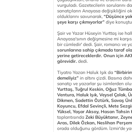
vurguladı. Gazetecilerin sorularını d
sanatçıların Anayasa değişikliğini ok
olduklarını savunarak,
“Düşünce yok
şeye karşı çıkmıyorlar”
diye konuştu
Şair ve Yazar Hüseyin Yurttaş ise hal
Anayasa'sının değişmesine mi karşısın
bir cümledir' dedi. Şair, romancı ve
sorunlarına sahip çıkmada taraf ola
yerine getireceklerdir. Onun için A
görevidir.
dedi.
Tiyatro Yazarı Haluk Işık da
“Birbiri
demeliyiz”
in altını çizdi. Basına dah
sanatçı ve yazarlar şu isimlerden ol
Yurttaş, Tuğrul Keskin, Oğuz Tümba
Ventura, Haluk Işık, Veysel Çolak, Ü
Dikmen, Sadettin Öztürk, Savaş Ünlü
Koyuncu, Efdal Sevinçli, Mete Sezg
Yüksel, Yaşar Aksoy, Hasan Tahsin
toplantısında
Zeki Büyüktanır, Zey
Aras, Dilek Özkan, Neslihan Perşem
orada olduğunu gördüm. İzmir'de yaşa