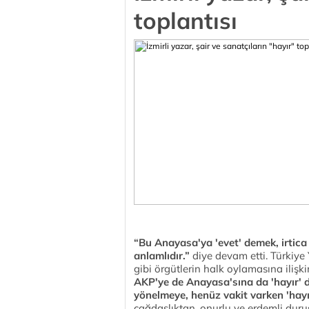
toplantısı
“Bu Anayasa'ya 'evet' demek, irtica
anlamlıdır.”
diye devam etti. Türkiye
gibi örgütlerin halk oylamasına ilişki
AKP'ye de Anayasa'sına da 'hayır' d
yönelmeye, henüz vakit varken 'hay
çağdaşlıktan, onurlu ve erdemli duru