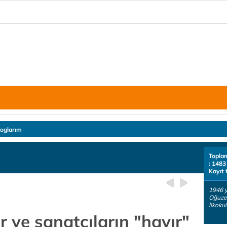
loglarım
Topla
: 1483
Kayıt 
1946 y
Oğuzel
İlkoku
ir ve sanatçıların "hayır"