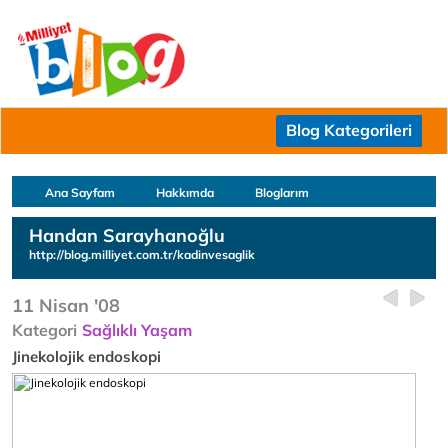
Blog Kategorileri
Ana Sayfam
Hakkımda
Bloglarım
Handan Sarayhanoğlu
http://blog.milliyet.com.tr/kadinvesaglik
11 Nisan '08
Kategori
Sağlıklı Yaşam
Jinekolojik endoskopi