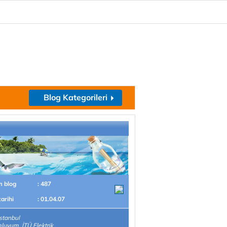
Blog Kategorileri
m blog
: 487
tarihi
: 01.04.07
stanbul
uyum. İTÜ Elektrik