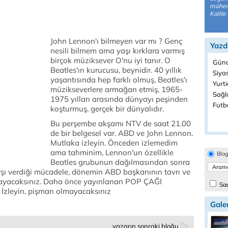
mühen
Kalite
John Lennon'ı bilmeyen var mı ? Genç
Yazd
nesili bilmem ama yaşı kırklara varmış
birçok müziksever O'nu iyi tanır. O
Günd
Beatles'ın kurucusu, beynidir. 40 yıllık
Siyas
yaşantısında hep farklı olmuş, Beatles'ı
Yurti
müzikseverlere armağan etmiş, 1965-
Sağlı
1975 yılları arasında dünyayı peşinden
Futbo
koşturmuş, gerçek bir dünyalıdır.
Bu perşembe akşamı NTV de saat 21.00
de bir belgesel var. ABD ve John Lennon.
Mutlaka izleyin. Önceden izlemedim
ama tahminim, Lennon'un özellikle
Blo
Beatles grubunun dağılmasından sonra
rşı verdiği mücadele, dönemin ABD başkanının tavrı ve
lmayacaksınız. Daha önce yayınlanan POP ÇAĞI
Sad
. İzleyin, pişman olmayacaksınız
Galer
yazarın sonraki bloğu