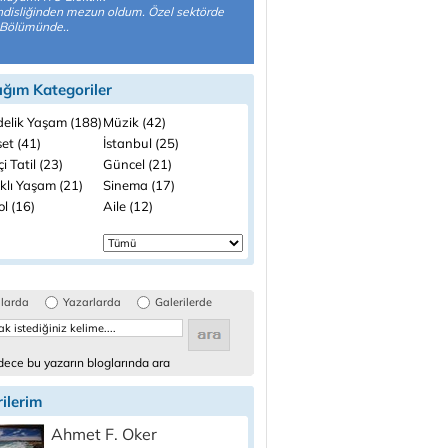
disliğinden mezun oldum. Özel sektörde
 Bölümünde..
ığım Kategoriler
elik Yaşam (188)
Müzik (42)
et (41)
İstanbul (25)
çi Tatil (23)
Güncel (21)
klı Yaşam (21)
Sinema (17)
l (16)
Aile (12)
glarda
Yazarlarda
Galerilerde
ece bu yazarın bloglarında ara
ilerim
Ahmet F. Oker