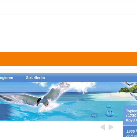
loglarım
Galerilerim
Topla
: 1730
Kayıt 
1965 İ
doğuml