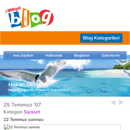
Blog Kategorileri
Ana Sayfam
Hakkımda
Bloglarım
Galerilerim
Hakan Oker
http://blog.milliyet.com.tr/hakanoker
25 Temmuz '07
Kategori
Siyaset
22 Temmuz sonrası