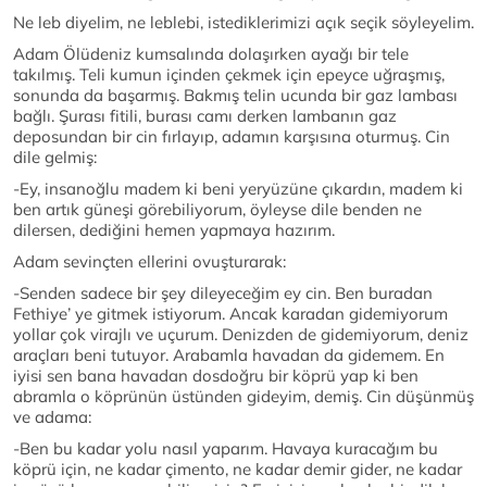
Ne leb diyelim, ne leblebi, istediklerimizi açık seçik söyleyelim.
Adam Ölüdeniz kumsalında dolaşırken ayağı bir tele
takılmış. Teli kumun içinden çekmek için epeyce uğraşmış,
sonunda da başarmış. Bakmış telin ucunda bir gaz lambası
bağlı. Şurası fitili, burası camı derken lambanın gaz
deposundan bir cin fırlayıp, adamın karşısına oturmuş. Cin
dile gelmiş:
-Ey, insanoğlu madem ki beni yeryüzüne çıkardın, madem ki
ben artık güneşi görebiliyorum, öyleyse dile benden ne
dilersen, dediğini hemen yapmaya hazırım.
Adam sevinçten ellerini ovuşturarak:
-Senden sadece bir şey dileyeceğim ey cin. Ben buradan
Fethiye’ ye gitmek istiyorum. Ancak karadan gidemiyorum
yollar çok virajlı ve uçurum. Denizden de gidemiyorum, deniz
araçları beni tutuyor. Arabamla havadan da gidemem. En
iyisi sen bana havadan dosdoğru bir köprü yap ki ben
abramla o köprünün üstünden gideyim, demiş. Cin düşünmüş
ve adama:
-Ben bu kadar yolu nasıl yaparım. Havaya kuracağım bu
köprü için, ne kadar çimento, ne kadar demir gider, ne kadar