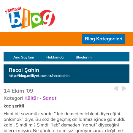
Blog Kategorileri
Ana Sayfam
Hakkımda
Bloglarım
Recai Şahin
http://blog.milliyet.com.tr/recaisahin
14 Ekim '09
Kategori
Kültür - Sanat
kaç şeritli
Hani bir sözümüz vardır “ leb demeden leblebi diyeceğini
anlamak” diye. Bu söz de geçmiş anılarımız içinde gömüldü
kaldı. Şimdi mi? Şimdi; “leb” demeden “nohut” diyeceğini
bilecekmişsin. Ne günlere kalmışız, görüyorsunuz değil mi?