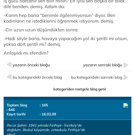
iş gücü harcanır sen bilir misin? En iyisi sen başka bir dilek
dile benden, demiş. Adam da:
-Karım hep bana “benimle ilgilenmiyorsun” diyor. Ben
kadınların ne istediklerini öğrenmek istiyorum, demiş.
-Cin uzun uzun düşündükten sonra:
-Hadi söyle bana, havaya yapacağım yol iki şeritli mi olsun,
yoksa dört şeritli mi? demiş.
Anlaşıldı mı efendim?
yazarın önceki bloğu
yazarın sonraki bloğu
bu kategorideki önceki blog
bu kategorideki sonraki blog
kategoriden rastgele blog getir
Toplam blog
: 165
: 646
Kayıt tarihi
: 16.02.09
Recai Şahin: 1941 yılında Fethiye- İncirköy'de
doğdum. İlkokul köyümde, ortaokulu Fethiye'de
okud..