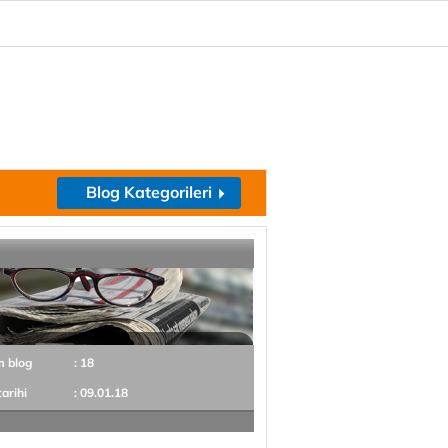
Blog Kategorileri
m blog
: 18
tarihi
: 09.01.18