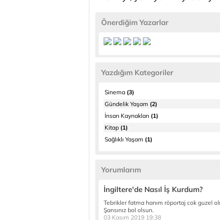
Önerdiğim Yazarlar
Yazdığım Kategoriler
Sinema
(3)
Gündelik Yaşam
(2)
İnsan Kaynakları
(1)
Kitap
(1)
Sağlıklı Yaşam
(1)
Yorumlarım
İngiltere'de Nasıl İş Kurdum?
Tebrikler fatma hanım röportaj cok guzel o
Şansınız bol olsun.
03 Kasım 2019 19:38