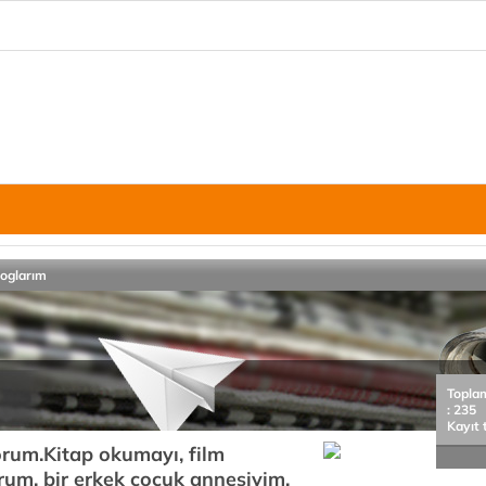
loglarım
Topla
: 235
Kayıt 
rum.Kitap okumayı, film
rum. bir erkek çocuk annesiyim.