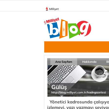
Milliyet
Ana Sayfam
Hakkımda
B
Gülüş
http://blog.milliyet.com.tr/kadngazetesi
Yönetici kadrosunda çalışıyo
izlemeyi, yazı yazmayı seviyo