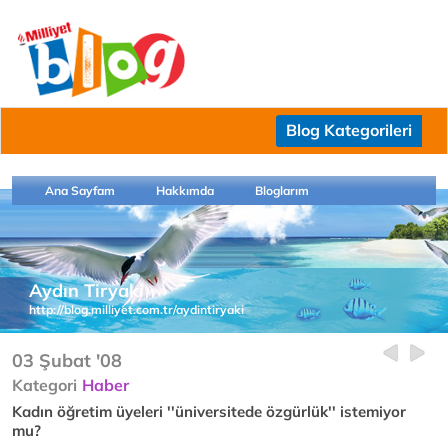
Blog Kategorileri
Ana Sayfam
Hakkımda
Bloglarım
Aydın Tiryaki
http://blog.milliyet.com.tr/aydintiryaki
03 Şubat '08
Kategori
Haber
Kadın öğretim üyeleri ''üniversitede özgürlük'' istemiyor
mu?