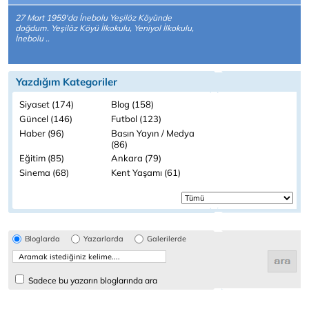
27 Mart 1959'da İnebolu Yeşilöz Köyünde
doğdum. Yeşilöz Köyü İlkokulu, Yeniyol İlkokulu,
İnebolu ..
Yazdığım Kategoriler
Siyaset (174)
Blog (158)
Güncel (146)
Futbol (123)
Haber (96)
Basın Yayın / Medya
(86)
Eğitim (85)
Ankara (79)
Sinema (68)
Kent Yaşamı (61)
Bloglarda
Yazarlarda
Galerilerde
Sadece bu yazarın bloglarında ara