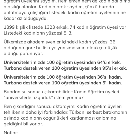
öğretim üyelerini saydım. Hem erken hem de kadın adı olma
olasılığı olanları Kadın olarak saydım, çünkü burada
anlatmaya çalıştığım listedeki kadın öğretim üyelerinin ne
kadar az olduğuydu.
1399 kişilik listede 1323 erkek, 74 kadın öğretim üyesi var
Listedeki kadınların yüzdesi 5, 3.
Ülkemizde akademisyenler içindeki kadın yüzdesi 36
olduğuna göre bu listeye yansımasının oldukça düşük
olduğu görünüyor.
Üniversitelerimizde 100 öğretim üyesinden 64’ü erkek.
Türbana destek veren 100 öğretim üyesinden 95’si erkek.
Üniversitelerimizde 100 öğretim üyesinden 36’sı kadın.
Türbana destek veren 100 öğretim üyesinden 5’i kadın.
Bundan şu sonucu çıkartabilirler: Kadın öğretim üyeleri
“üniversitede özgürlük” istemiyor mu?
Ben çıkardığım sonucu aktarayım: Kadın öğretim üyeleri
tehlikenin daha iyi farkındalar. Türbanı serbest bırakmanın
aslında kadınların özgürlükleri kısıtlanması anlamına
geldiğini biliyorlar.
Notlar: