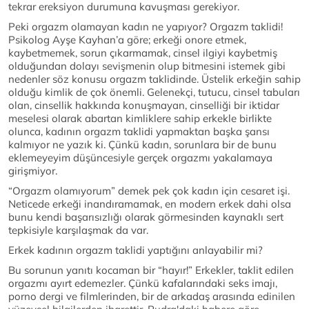
tekrar ereksiyon durumuna kavuşması gerekiyor.
Peki orgazm olamayan kadın ne yapıyor? Orgazm taklidi!
Psikolog Ayşe Kayhan’a göre; erkeği onore etmek,
kaybetmemek, sorun çıkarmamak, cinsel ilgiyi kaybetmiş
olduğundan dolayı sevişmenin olup bitmesini istemek gibi
nedenler söz konusu orgazm taklidinde. Üstelik erkeğin sahip
olduğu kimlik de çok önemli. Gelenekçi, tutucu, cinsel tabuları
olan, cinsellik hakkında konuşmayan, cinselliği bir iktidar
meselesi olarak abartan kimliklere sahip erkekle birlikte
olunca, kadının orgazm taklidi yapmaktan başka şansı
kalmıyor ne yazık ki. Çünkü kadın, sorunlara bir de bunu
eklemeyeyim düşüncesiyle gerçek orgazmı yakalamaya
girişmiyor.
“Orgazm olamıyorum” demek pek çok kadın için cesaret işi.
Neticede erkeği inandıramamak, en modern erkek dahi olsa
bunu kendi başarısızlığı olarak görmesinden kaynaklı sert
tepkisiyle karşılaşmak da var.
Erkek kadının orgazm taklidi yaptığını anlayabilir mi?
Bu sorunun yanıtı kocaman bir “hayır!” Erkekler, taklit edilen
orgazmı ayırt edemezler. Çünkü kafalarındaki seks imajı,
porno dergi ve filmlerinden, bir de arkadaş arasında edinilen