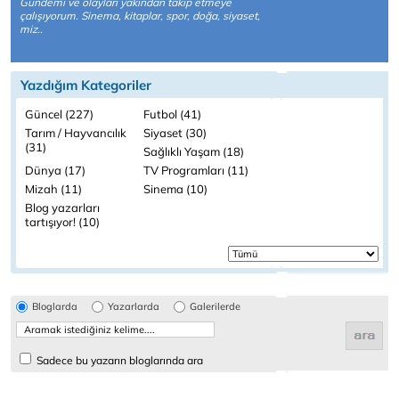
Gündemi ve olayları yakından takip etmeye
çalışıyorum. Sinema, kitaplar, spor, doğa, siyaset,
miz..
Yazdığım Kategoriler
Güncel (227)
Futbol (41)
Tarım / Hayvancılık
Siyaset (30)
(31)
Sağlıklı Yaşam (18)
Dünya (17)
TV Programları (11)
Mizah (11)
Sinema (10)
Blog yazarları
tartışıyor! (10)
Bloglarda
Yazarlarda
Galerilerde
Sadece bu yazarın bloglarında ara