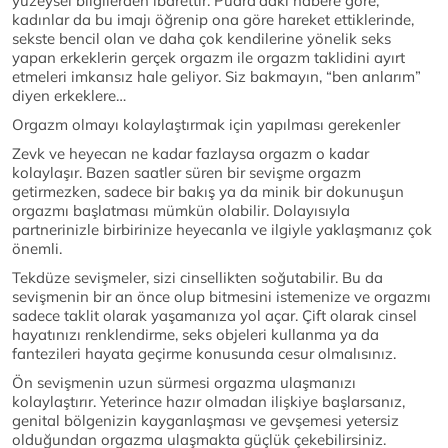
yüzeysel bilgilerden ibarettir. Pudra'daki habere göre,
kadınlar da bu imajı öğrenip ona göre hareket ettiklerinde,
sekste bencil olan ve daha çok kendilerine yönelik seks
yapan erkeklerin gerçek orgazm ile orgazm taklidini ayırt
etmeleri imkansız hale geliyor. Siz bakmayın, “ben anlarım”
diyen erkeklere…
Orgazm olmayı kolaylaştırmak için yapılması gerekenler
Zevk ve heyecan ne kadar fazlaysa orgazm o kadar
kolaylaşır. Bazen saatler süren bir sevişme orgazm
getirmezken, sadece bir bakış ya da minik bir dokunuşun
orgazmı başlatması mümkün olabilir. Dolayısıyla
partnerinizle birbirinize heyecanla ve ilgiyle yaklaşmanız çok
önemli.
Tekdüze sevişmeler, sizi cinsellikten soğutabilir. Bu da
sevişmenin bir an önce olup bitmesini istemenize ve orgazmı
sadece taklit olarak yaşamanıza yol açar. Çift olarak cinsel
hayatınızı renklendirme, seks objeleri kullanma ya da
fantezileri hayata geçirme konusunda cesur olmalısınız.
Ön sevişmenin uzun sürmesi orgazma ulaşmanızı
kolaylaştırır. Yeterince hazır olmadan ilişkiye başlarsanız,
genital bölgenizin kayganlaşması ve gevşemesi yetersiz
olduğundan orgazma ulaşmakta güçlük çekebilirsiniz.