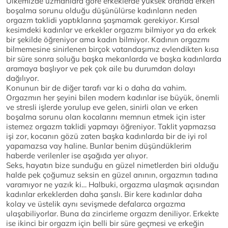
Ülkemizde uzmanlara göre erkeklerde yüksek oranda erken
boşalma sorunu olduğu düşünülürse kadınların neden
orgazm taklidi yaptıklarına şaşmamak gerekiyor. Kırsal
kesimdeki kadınlar ve erkekler orgazmı bilmiyor ya da erkek
bir şekilde öğreniyor ama kadın bilmiyor. Kadının orgazmı
bilmemesine sinirlenen birçok vatandaşımız evlendikten kısa
bir süre sonra soluğu başka mekanlarda ve başka kadınlarda
aramaya başlıyor ve pek çok aile bu durumdan dolayı
dağılıyor.
Konunun bir de diğer tarafı var ki o daha da vahim.
Orgazmın her şeyini bilen modern kadınlar ise büyük, önemli
ve stresli işlerde yorulup eve gelen, sinirli olan ve erken
boşalma sorunu olan kocalarını memnun etmek için ister
istemez orgazm taklidi yapmayı öğreniyor. Taklit yapmazsa
işi zor, kocanın gözü zaten başka kadınlarda bir de iyi rol
yapamazsa vay haline. Bunlar benim düşündüklerim
haberde verilenler ise aşağıda yer alıyor.
Seks, hayatın bize sunduğu en güzel nimetlerden biri olduğu
halde pek çoğumuz seksin en güzel anının, orgazmın tadına
varamıyor ne yazık ki… Halbuki, orgazma ulaşmak açısından
kadınlar erkeklerden daha şanslı. Bir kere kadınlar daha
kolay ve üstelik aynı sevişmede defalarca orgazma
ulaşabiliyorlar. Buna da zincirleme orgazm deniliyor. Erkekte
ise ikinci bir orgazm için belli bir süre geçmesi ve erkeğin