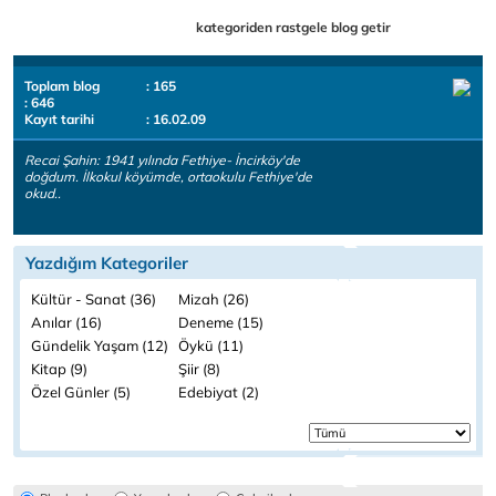
kategoriden rastgele blog getir
Toplam blog
: 165
: 646
Kayıt tarihi
: 16.02.09
Recai Şahin: 1941 yılında Fethiye- İncirköy'de
doğdum. İlkokul köyümde, ortaokulu Fethiye'de
okud..
Yazdığım Kategoriler
Kültür - Sanat (36)
Mizah (26)
Anılar (16)
Deneme (15)
Gündelik Yaşam (12)
Öykü (11)
Kitap (9)
Şiir (8)
Özel Günler (5)
Edebiyat (2)