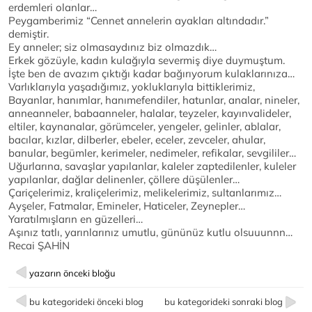
erdemleri olanlar…
Peygamberimiz “Cennet annelerin ayakları altındadır.”
demiştir.
Ey anneler; siz olmasaydınız biz olmazdık…
Erkek gözüyle, kadın kulağıyla severmiş diye duymuştum.
İşte ben de avazım çıktığı kadar bağırıyorum kulaklarınıza…
Varlıklarıyla yaşadığımız, yokluklarıyla bittiklerimiz,
Bayanlar, hanımlar, hanımefendiler, hatunlar, analar, nineler,
anneanneler, babaanneler, halalar, teyzeler, kayınvalideler,
eltiler, kaynanalar, görümceler, yengeler, gelinler, ablalar,
bacılar, kızlar, dilberler, ebeler, eceler, zevceler, ahular,
banular, begümler, kerimeler, nedimeler, refikalar, sevgililer…
Uğurlarına, savaşlar yapılanlar, kaleler zaptedilenler, kuleler
yapılanlar, dağlar delinenler, çöllere düşülenler…
Çariçelerimiz, kraliçelerimiz, melikelerimiz, sultanlarımız…
Ayşeler, Fatmalar, Emineler, Haticeler, Zeynepler…
Yaratılmışların en güzelleri…
Aşınız tatlı, yarınlarınız umutlu, gününüz kutlu olsuuunnn…
Recai ŞAHİN
yazarın önceki bloğu
bu kategorideki önceki blog
bu kategorideki sonraki blog