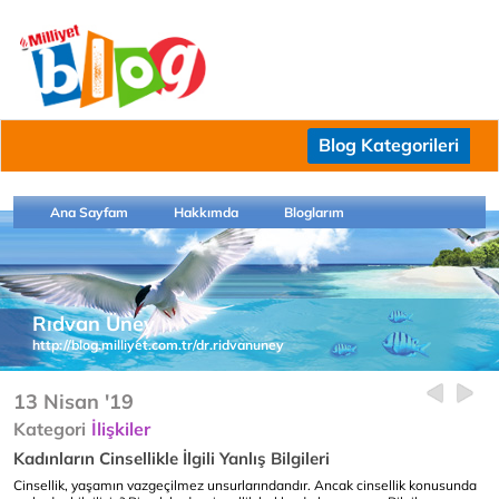
Blog Kategorileri
Ana Sayfam
Hakkımda
Bloglarım
Rıdvan Üney
http://blog.milliyet.com.tr/dr.ridvanuney
13 Nisan '19
Kategori
İlişkiler
Kadınların Cinsellikle İlgili Yanlış Bilgileri
Cinsellik, yaşamın vazgeçilmez unsurlarındandır. Ancak cinsellik konusunda