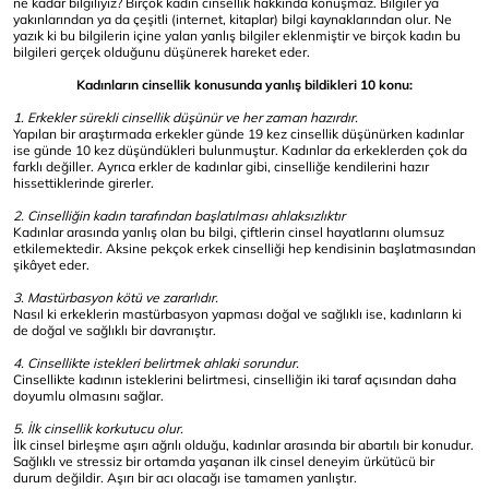
ne kadar bilgiliyiz? Birçok kadın cinsellik hakkında konuşmaz. Bilgiler ya
yakınlarından ya da çeşitli (internet, kitaplar) bilgi kaynaklarından olur. Ne
yazık ki bu bilgilerin içine yalan yanlış bilgiler eklenmiştir ve birçok kadın bu
bilgileri gerçek olduğunu düşünerek hareket eder.
Kadınların cinsellik konusunda yanlış bildikleri 10 konu:
1. Erkekler sürekli cinsellik düşünür ve her zaman hazırdır.
Yapılan bir araştırmada erkekler günde 19 kez cinsellik düşünürken kadınlar
ise günde 10 kez düşündükleri bulunmuştur. Kadınlar da erkeklerden çok da
farklı değiller. Ayrıca erkler de kadınlar gibi, cinselliğe kendilerini hazır
hissettiklerinde girerler.
2. Cinselliğin kadın tarafından başlatılması ahlaksızlıktır
Kadınlar arasında yanlış olan bu bilgi, çiftlerin cinsel hayatlarını olumsuz
etkilemektedir. Aksine pekçok erkek cinselliği hep kendisinin başlatmasından
şikâyet eder.
3. Mastürbasyon kötü ve zararlıdır.
Nasıl ki erkeklerin mastürbasyon yapması doğal ve sağlıklı ise, kadınların ki
de doğal ve sağlıklı bir davranıştır.
4. Cinsellikte istekleri belirtmek ahlaki sorundur.
Cinsellikte kadının isteklerini belirtmesi, cinselliğin iki taraf açısından daha
doyumlu olmasını sağlar.
5. İlk cinsellik korkutucu olur.
İlk cinsel birleşme aşırı ağrılı olduğu, kadınlar arasında bir abartılı bir konudur.
Sağlıklı ve stressiz bir ortamda yaşanan ilk cinsel deneyim ürkütücü bir
durum değildir. Aşırı bir acı olacağı ise tamamen yanlıştır.