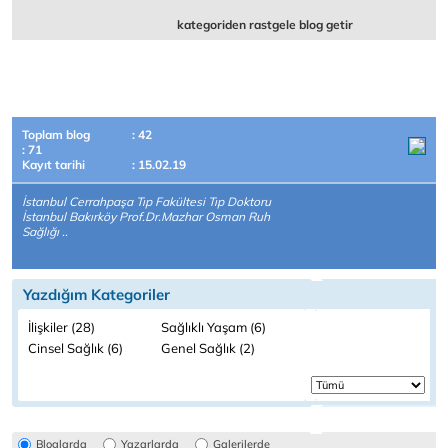
kategoriden rastgele blog getir
Toplam blog
: 42
: 71
Kayıt tarihi
: 15.02.19
İstanbul Cerrahpaşa Tıp Fakültesi Tıp Doktoru
İstanbul Bakırköy Prof.Dr.Mazhar Osman Ruh
Sağlığı ..
Yazdığım Kategoriler
İlişkiler (28)
Sağlıklı Yaşam (6)
Cinsel Sağlık (6)
Genel Sağlık (2)
Bloglarda
Yazarlarda
Galerilerde