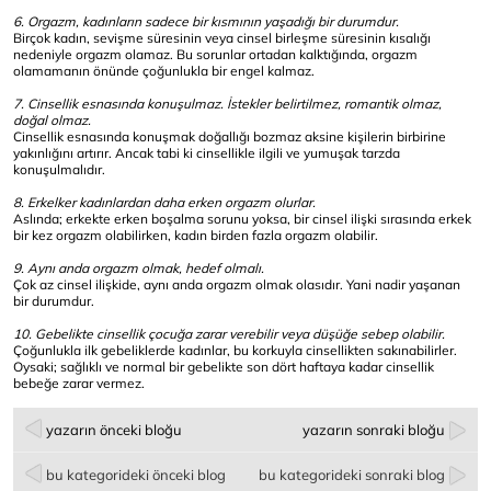
6. Orgazm, kadınların sadece bir kısmının yaşadığı bir durumdur.
Birçok kadın, sevişme süresinin veya cinsel birleşme süresinin kısalığı
nedeniyle orgazm olamaz. Bu sorunlar ortadan kalktığında, orgazm
olamamanın önünde çoğunlukla bir engel kalmaz.
7. Cinsellik esnasında konuşulmaz. İstekler belirtilmez, romantik olmaz,
doğal olmaz.
Cinsellik esnasında konuşmak doğallığı bozmaz aksine kişilerin birbirine
yakınlığını artırır. Ancak tabi ki cinsellikle ilgili ve yumuşak tarzda
konuşulmalıdır.
8. Erkelker kadınlardan daha erken orgazm olurlar.
Aslında; erkekte erken boşalma sorunu yoksa, bir cinsel ilişki sırasında erkek
bir kez orgazm olabilirken, kadın birden fazla orgazm olabilir.
9. Aynı anda orgazm olmak, hedef olmalı.
Çok az cinsel ilişkide, aynı anda orgazm olmak olasıdır. Yani nadir yaşanan
bir durumdur.
10. Gebelikte cinsellik çocuğa zarar verebilir veya düşüğe sebep olabilir.
Çoğunlukla ilk gebeliklerde kadınlar, bu korkuyla cinsellikten sakınabilirler.
Oysaki; sağlıklı ve normal bir gebelikte son dört haftaya kadar cinsellik
bebeğe zarar vermez.
yazarın önceki bloğu
yazarın sonraki bloğu
bu kategorideki önceki blog
bu kategorideki sonraki blog